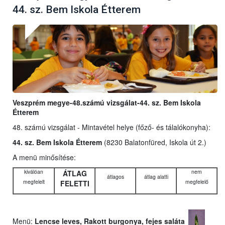
44. sz. Bem Iskola Étterem
Veszprém megye-48.számú vizsgálat-44. sz. Bem Iskola
Étterem
48. számú vizsgálat - Mintavétel helye (főző- és tálalókonyha):
44. sz. Bem Iskola Étterem
(8230 Balatonfüred, Iskola út 2.)
A menü minősítése:
kiválóan
nem
ÁTLAG
átlagos
átlag alatti
megfelelt
megfelelő
FELETTI
Menü:
Lencse leves, Rakott burgonya, fejes saláta