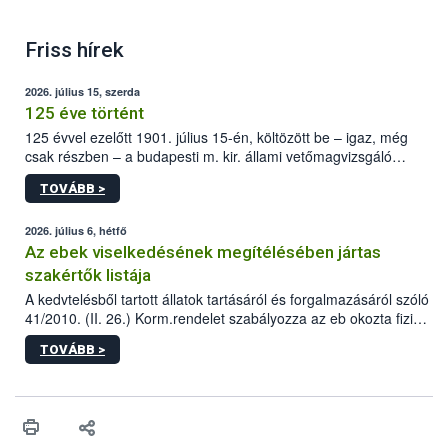
Friss hírek
2026. július 15, szerda
125 éve történt
125 évvel ezelőtt 1901. július 15-én, költözött be – igaz, még
csak részben – a budapesti m. kir. állami vetőmagvizsgáló
állomás a Kis Rókus utca 15. szám alatti, Czigler Győző által
TOVÁBB >
tervezett új épületébe.
2026. július 6, hétfő
Az ebek viselkedésének megítélésében jártas
szakértők listája
A kedvtelésből tartott állatok tartásáról és forgalmazásáról szóló
41/2010. (II. 26.) Korm.rendelet szabályozza az eb okozta fizikai
sérülés, illetve ennek veszélye keletkezésekor felmerülő
TOVÁBB >
hatósági feladatokat, valamint a veszélyes eb tartását és annak
engedélyezését. Ezen eljárások során szükség esetén be kell
vonni az ebek viselkedésének megítélésében jártas szakértőt.