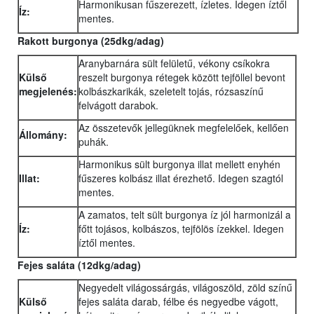
Harmonikusan fűszerezett, ízletes. Idegen íztől
Íz:
mentes.
Rakott burgonya (25dkg/adag)
Aranybarnára sült felületű, vékony csíkokra
Külső
reszelt burgonya rétegek között tejföllel bevont
megjelenés:
kolbászkarikák, szeletelt tojás, rózsaszínű
felvágott darabok.
Az összetevők jellegüknek megfelelőek, kellően
Állomány:
puhák.
Harmonikus sült burgonya illat mellett enyhén
Illat:
fűszeres kolbász illat érezhető. Idegen szagtól
mentes.
A zamatos, telt sült burgonya íz jól harmonizál a
Íz:
főtt tojásos, kolbászos, tejfölös ízekkel. Idegen
íztől mentes.
Fejes saláta (12dkg/adag)
Negyedelt világossárgás, világoszöld, zöld színű
Külső
fejes saláta darab, félbe és negyedbe vágott,