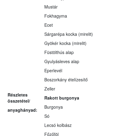
Mustár
Fokhagyma
Ecet
Sárgarépa kocka (mirelit)
Gyökér kocka (mirelit)
Füstölthús alap
Gyulyásleves alap
Eperlevél
Boszorkány ételízesítő
Zeller
Részletes
Rakott burgonya
összetétel/
Burgonya
anyaghányad:
Só
Lecsó kolbász
Főzőföl