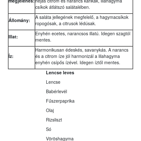
megjelenés:
héjas citrom és narancs karikák, lilahagyma
csíkok átlátszó salátalében.
A saláta jellegének megfelelő, a hagymacsíkok
Állomány:
ropogósak, a citrusok lédúsak.
Enyhén ecetes, narancsos illatú. Idegen szagtól
Illat:
mentes.
Harmonikusan édeskés, savanykás. A narancs
Íz:
és a citrom íze jól harmonizál a lilahagyma
enyhén csípős ízével. Idegen íztől mentes.
Lencse leves
Lencse
Babérlevél
Fűszerpaprika
Olaj
Rizsliszt
Só
Vöröshagyma