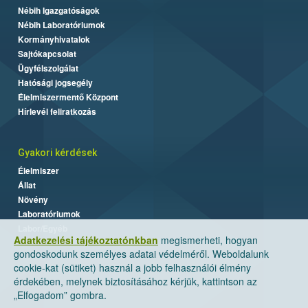
Nébih Igazgatóságok
Nébih Laboratóriumok
Kormányhivatalok
Sajtókapcsolat
Ügyfélszolgálat
Hatósági jogsegély
Élelmiszermentő Központ
Hírlevél feliratkozás
Gyakori kérdések
Élelmiszer
Állat
Növény
Laboratóriumok
Labor/Egyéb
Adatkezelési tájékoztatónkban
megismerheti, hogyan
gondoskodunk személyes adatai védelméről. Weboldalunk
cookie-kat (sütiket) használ a jobb felhasználói élmény
érdekében, melynek biztosításához kérjük, kattintson az
„Elfogadom” gombra.