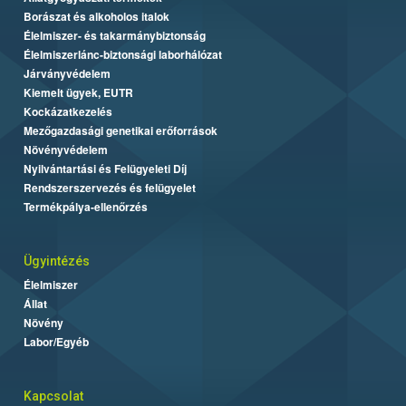
Borászat és alkoholos italok
Élelmiszer- és takarmánybiztonság
Élelmiszerlánc-biztonsági laborhálózat
Járványvédelem
Kiemelt ügyek, EUTR
Kockázatkezelés
Mezőgazdasági genetikai erőforrások
Növényvédelem
Nyilvántartási és Felügyeleti Díj
Rendszerszervezés és felügyelet
Termékpálya-ellenőrzés
Ügyintézés
Élelmiszer
Állat
Növény
Labor/Egyéb
Kapcsolat