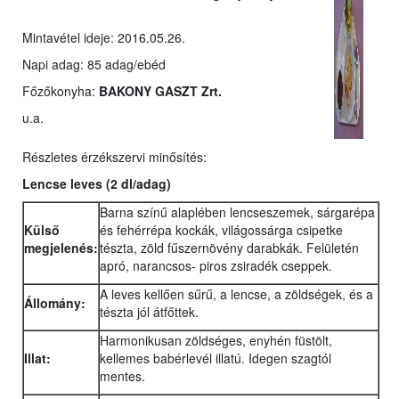
Mintavétel ideje: 2016.05.26.
Napi adag: 85 adag/ebéd
Főzőkonyha:
BAKONY GASZT Zrt.
u.a.
Részletes érzékszervi minősítés:
Lencse leves
(2 dl/adag)
Barna színű alaplében lencseszemek, sárgarépa
Külső
és fehérrépa kockák, világossárga csipetke
megjelenés:
tészta, zöld fűszernövény darabkák. Felületén
apró, narancsos- piros zsiradék cseppek.
A leves kellően sűrű, a lencse, a zöldségek, és a
Állomány:
tészta jól átfőttek.
Harmonikusan zöldséges, enyhén füstölt,
Illat:
kellemes babérlevél illatú. Idegen szagtól
mentes.