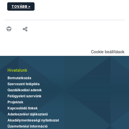
sérülés, illetve ennek veszélye keletkezésekor felmerülő
TOVÁBB >
hatósági feladatokat, valamint a veszélyes eb tartását és annak
engedélyezését. Ezen eljárások során szükség esetén be kell
vonni az ebek viselkedésének megítélésében jártas szakértőt.
Cookie beállítások
Hivatalunk
Bemutatkozás
Szervezeti felépítés
Gazdálkodási adatok
Felügyeleti szervünk
Projektek
Kapcsolódó linkek
Adatkezelési tájékoztató
Akadálymentességi nyilatkozat
Üzemeltetési információ