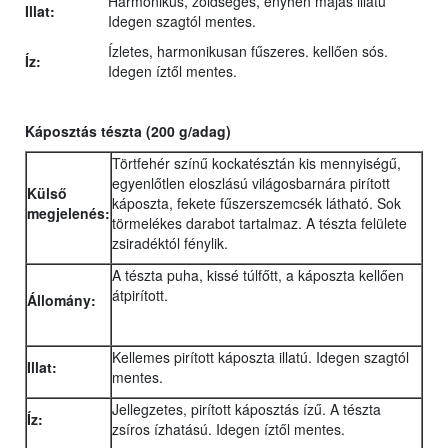
Harmonikus, zöldséges, enyhén májas illatú
Illat:
Idegen szagtól mentes.
Ízletes, harmonikusan fűszeres. kellően sós.
Íz:
Idegen íztől mentes.
Káposztás tészta (200 g/adag)
Törtfehér színű kockatésztán kis mennyiségű,
egyenlőtlen eloszlású világosbarnára pirított
Külső
káposzta, fekete fűszerszemcsék látható. Sok
megjelenés:
törmelékes darabot tartalmaz. A tészta felülete
zsiradéktól fénylik.
A tészta puha, kissé túlfőtt, a káposzta kellően
átpirított.
Állomány:
Kellemes pirított káposzta illatú. Idegen szagtól
Illat:
mentes.
Jellegzetes, pirított káposztás ízű. A tészta
Íz:
zsíros ízhatású. Idegen íztől mentes.