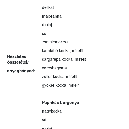
delikát
majoranna
étolaj
só
zsemlemorzsa
karalábé kocka, mirelit
Részletes
sárgarépa kocka, mirelit
összetétel/
vöröshagyma
anyaghányad:
zeller kocka, mirelit
gyökér kocka, mirelit
Paprikás burgonya
nagykocka
só
étolaj