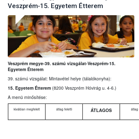
Veszprém-15. Egyetem Étterem
Veszprém megye-39. számú vizsgálat-Veszprém-15.
Egyetem Étterem
39. számú vizsgálat: Mintavétel helye (tálalókonyha):
15. Egyetem Étterem
(8200 Veszprém Hóvirág u. 4-6.)
A menü minősítése:
kiválóan megfelelt
átlag feletti
átlag 
ÁTLAGOS