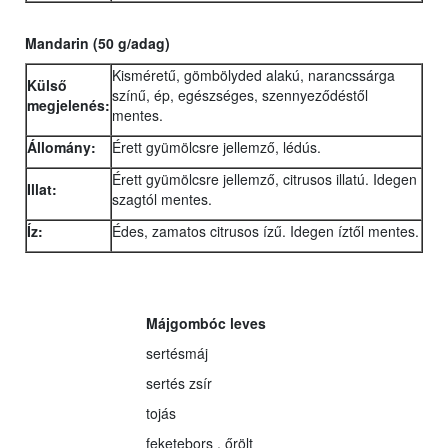
Mandarin (50 g/adag)
Kisméretű, gömbölyded alakú, narancssárga
Külső
színű, ép, egészséges, szennyeződéstől
megjelenés:
mentes.
Állomány:
Érett gyümölcsre jellemző, lédús.
Érett gyümölcsre jellemző, citrusos illatú. Idegen
Illat:
szagtól mentes.
Íz:
Édes, zamatos citrusos ízű. Idegen íztől mentes.
Májgombóc leves
sertésmáj
sertés zsír
tojás
feketebors , őrölt