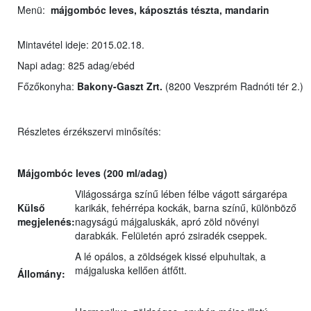
Menü:
májgombóc leves, káposztás tészta, mandarin
Mintavétel ideje: 2015.02.18.
Napi adag: 825 adag/ebéd
Főzőkonyha:
Bakony-Gaszt Zrt.
(8200 Veszprém Radnóti tér 2.)
Részletes érzékszervi minősítés:
Májgombóc leves (200 ml/adag)
Világossárga színű lében félbe vágott sárgarépa
Külső
karikák, fehérrépa kockák, barna színű, különböző
megjelenés:
nagyságú májgaluskák, apró zöld növényi
darabkák. Felületén apró zsiradék cseppek.
A lé opálos, a zöldségek kissé elpuhultak, a
májgaluska kellően átfőtt.
Állomány: