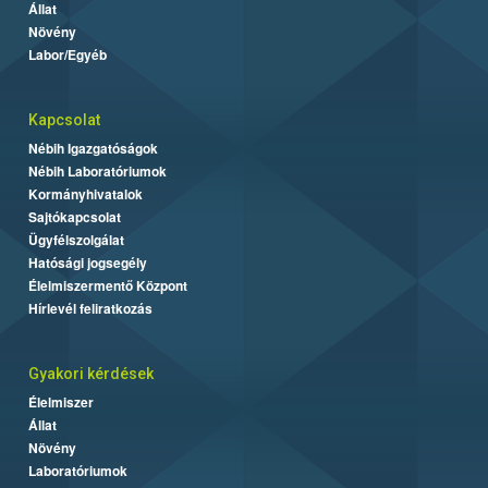
Állat
Növény
Labor/Egyéb
Kapcsolat
Nébih Igazgatóságok
Nébih Laboratóriumok
Kormányhivatalok
Sajtókapcsolat
Ügyfélszolgálat
Hatósági jogsegély
Élelmiszermentő Központ
Hírlevél feliratkozás
Gyakori kérdések
Élelmiszer
Állat
Növény
Laboratóriumok