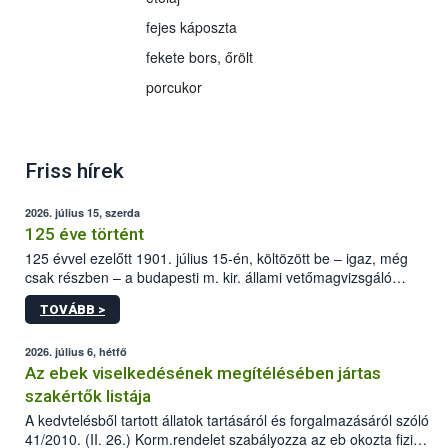
fejes káposzta
fekete bors, őrölt
porcukor
Friss hírek
2026. július 15, szerda
125 éve történt
125 évvel ezelőtt 1901. július 15-én, költözött be – igaz, még
csak részben – a budapesti m. kir. állami vetőmagvizsgáló
állomás a Kis Rókus utca 15. szám alatti, Czigler Győző által
TOVÁBB >
tervezett új épületébe.
2026. július 6, hétfő
Az ebek viselkedésének megítélésében jártas
szakértők listája
A kedvtelésből tartott állatok tartásáról és forgalmazásáról szóló
41/2010. (II. 26.) Korm.rendelet szabályozza az eb okozta fizikai