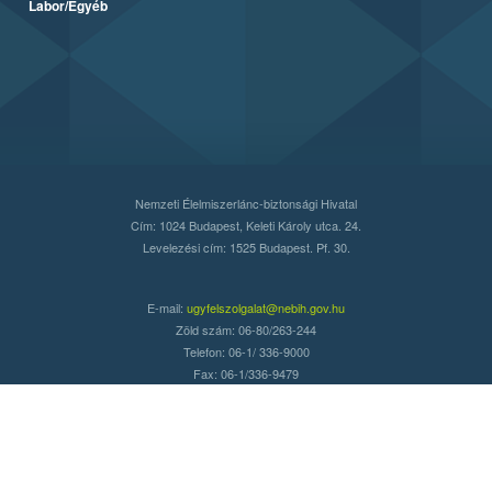
Labor/Egyéb
Nemzeti Élelmiszerlánc-biztonsági Hivatal
Cím: 1024 Budapest, Keleti Károly utca. 24.
Levelezési cím: 1525 Budapest. Pf. 30.
E-mail:
ugyfelszolgalat@nebih.gov.hu
Zöld szám: 06-80/263-244
Telefon: 06-1/ 336-9000
Fax: 06-1/336-9479