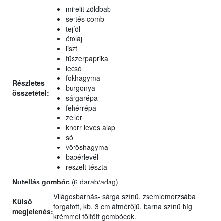
mirelit zöldbab
sertés comb
tejföl
étolaj
liszt
fűszerpaprika
lecsó
fokhagyma
Részletes
burgonya
összetétel:
sárgarépa
fehérrépa
zeller
knorr leves alap
só
vöröshagyma
babérlevél
reszelt tészta
Nutellás gombóc
(6 darab/adag)
Világosbarnás- sárga színű, zsemlemorzsába
Külső
forgatott, kb. 3 cm átmérőjű, barna színű híg
megjelenés:
krémmel töltött gombócok.