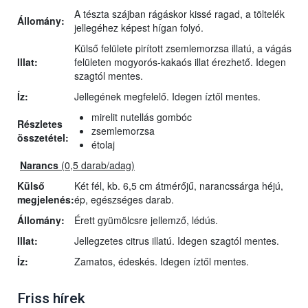
A tészta szájban rágáskor kissé ragad, a töltelék
Állomány:
jellegéhez képest hígan folyó.
Külső felülete pirított zsemlemorzsa illatú, a vágás
Illat:
felületen mogyorós-kakaós illat érezhető. Idegen
szagtól mentes.
Íz:
Jellegének megfelelő. Idegen íztől mentes.
mirelit nutellás gombóc
Részletes
zsemlemorzsa
összetétel:
étolaj
Narancs
(0,5 darab/adag)
Külső
Két fél, kb. 6,5 cm átmérőjű, narancssárga héjú,
megjelenés:
ép, egészséges darab.
Állomány:
Érett gyümölcsre jellemző, lédús.
Illat:
Jellegzetes citrus illatú. Idegen szagtól mentes.
Íz:
Zamatos, édeskés. Idegen íztől mentes.
Friss hírek