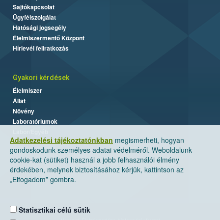
Sajtókapcsolat
Ügyfélszolgálat
Hatósági jogsegély
Élelmiszermentő Központ
Hírlevél feliratkozás
Gyakori kérdések
Élelmiszer
Állat
Növény
Laboratóriumok
Labor/Egyéb
Adatkezelési tájékoztatónkban
megismerheti, hogyan
gondoskodunk személyes adatai védelméről. Weboldalunk
cookie-kat (sütiket) használ a jobb felhasználói élmény
érdekében, melynek biztosításához kérjük, kattintson az
„Elfogadom” gombra.
Statisztikai célú sütik
Nemzeti Élelmiszerlánc-biztonsági Hivatal