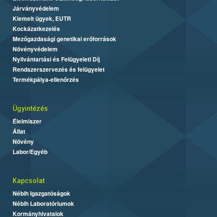
Járványvédelem
Kiemelt ügyek, EUTR
Kockázatkezelés
Mezőgazdasági genetikai erőforrások
Növényvédelem
Nyilvántartási és Felügyeleti Díj
Rendszerszervezés és felügyelet
Termékpálya-ellenőrzés
Ügyintézés
Élelmiszer
Állat
Növény
Labor/Egyéb
Kapcsolat
Nébih Igazgatóságok
Nébih Laboratóriumok
Kormányhivatalok