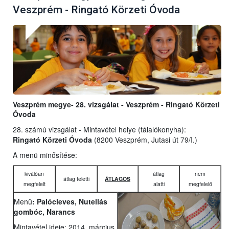
Veszprém - Ringató Körzeti Óvoda
Veszprém megye- 28. vizsgálat - Veszprém - Ringató Körzeti
Óvoda
28. számú vizsgálat - Mintavétel helye (tálalókonyha):
Ringató Körzeti Óvoda
(8200 Veszprém, Jutasi út 79/I.)
A menü minősítése:
kiválóan
átlag
nem
átlag feletti
ÁTLAGOS
megfelelt
alatti
megfelelő
Menü
: Palócleves, Nutellás
gombóc, Narancs
Mintavétel ideje: 2014. március