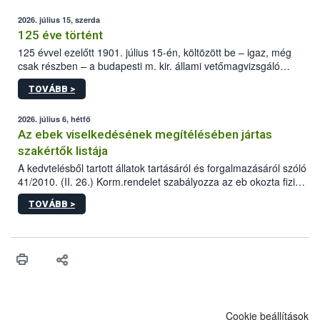
2026. július 15, szerda
125 éve történt
125 évvel ezelőtt 1901. július 15-én, költözött be – igaz, még
csak részben – a budapesti m. kir. állami vetőmagvizsgáló
állomás a Kis Rókus utca 15. szám alatti, Czigler Győző által
TOVÁBB >
tervezett új épületébe.
2026. július 6, hétfő
Az ebek viselkedésének megítélésében jártas
szakértők listája
A kedvtelésből tartott állatok tartásáról és forgalmazásáról szóló
41/2010. (II. 26.) Korm.rendelet szabályozza az eb okozta fizikai
sérülés, illetve ennek veszélye keletkezésekor felmerülő
TOVÁBB >
hatósági feladatokat, valamint a veszélyes eb tartását és annak
engedélyezését. Ezen eljárások során szükség esetén be kell
vonni az ebek viselkedésének megítélésében jártas szakértőt.
Cookie beállítások