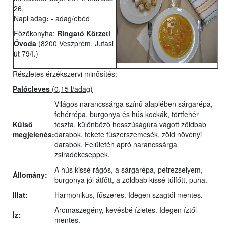
26.
Napi adag
:
-
adag/ebéd
Főzőkonyha:
Ringató Körzeti
Óvoda
(8200 Veszprém, Jutasi
út 79/I.)
Részletes érzékszervi minősítés:
Palócleves
(0,15 l/adag)
Világos narancssárga színű alaplében sárgarépa,
fehérrépa, burgonya és hús kockák, törtfehér
Külső
tészta, különböző hosszúságúra vágott zöldbab
megjelenés:
darabok, fekete fűszerszemcsék, zöld növényi
darabok. Felületén apró narancssárga
zsiradékcseppek.
A hús kissé rágós, a sárgarépa, petrezselyem,
Állomány:
burgonya jól átfőtt, a zöldbab kissé túlfőtt, puha.
Illat:
Harmonikus, fűszeres. Idegen szagtól mentes.
Aromaszegény, kevésbé ízletes. Idegen íztől
Íz:
mentes.