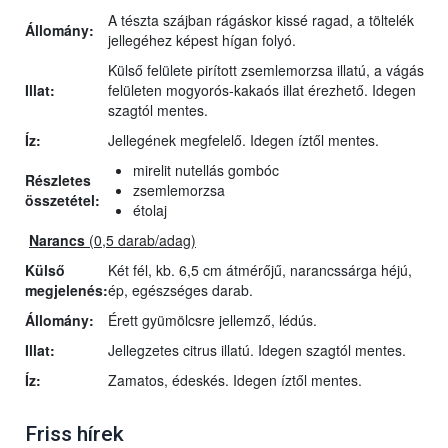
A tészta szájban rágáskor kissé ragad, a töltelék
Állomány:
jellegéhez képest hígan folyó.
Külső felülete pirított zsemlemorzsa illatú, a vágás
Illat:
felületen mogyorós-kakaós illat érezhető. Idegen
szagtól mentes.
Íz:
Jellegének megfelelő. Idegen íztől mentes.
mirelit nutellás gombóc
Részletes
zsemlemorzsa
összetétel:
étolaj
Narancs
(0,5 darab/adag)
Külső
Két fél, kb. 6,5 cm átmérőjű, narancssárga héjú,
megjelenés:
ép, egészséges darab.
Állomány:
Érett gyümölcsre jellemző, lédús.
Illat:
Jellegzetes citrus illatú. Idegen szagtól mentes.
Íz:
Zamatos, édeskés. Idegen íztől mentes.
Friss hírek