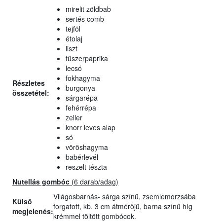
mirelit zöldbab
sertés comb
tejföl
étolaj
liszt
fűszerpaprika
lecsó
fokhagyma
Részletes
burgonya
összetétel:
sárgarépa
fehérrépa
zeller
knorr leves alap
só
vöröshagyma
babérlevél
reszelt tészta
Nutellás gombóc
(6 darab/adag)
Világosbarnás- sárga színű, zsemlemorzsába
Külső
forgatott, kb. 3 cm átmérőjű, barna színű híg
megjelenés:
krémmel töltött gombócok.