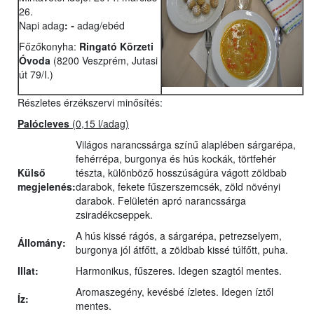
26.
Napi adag
:
-
adag/ebéd
Főzőkonyha:
Ringató Körzeti
Óvoda
(8200 Veszprém, Jutasi
út 79/I.)
Részletes érzékszervi minősítés:
Palócleves
(0,15 l/adag)
Világos narancssárga színű alaplében sárgarépa,
fehérrépa, burgonya és hús kockák, törtfehér
Külső
tészta, különböző hosszúságúra vágott zöldbab
megjelenés:
darabok, fekete fűszerszemcsék, zöld növényi
darabok. Felületén apró narancssárga
zsiradékcseppek.
A hús kissé rágós, a sárgarépa, petrezselyem,
Állomány:
burgonya jól átfőtt, a zöldbab kissé túlfőtt, puha.
Illat:
Harmonikus, fűszeres. Idegen szagtól mentes.
Aromaszegény, kevésbé ízletes. Idegen íztől
Íz:
mentes.