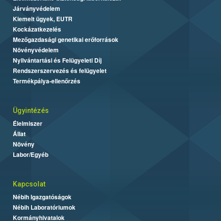
Járványvédelem
Kiemelt ügyek, EUTR
Kockázatkezelés
Mezőgazdasági genetikai erőforrások
Növényvédelem
Nyilvántartási és Felügyeleti Díj
Rendszerszervezés és felügyelet
Termékpálya-ellenőrzés
Ügyintézés
Élelmiszer
Állat
Növény
Labor/Egyéb
Kapcsolat
Nébih Igazgatóságok
Nébih Laboratóriumok
Kormányhivatalok