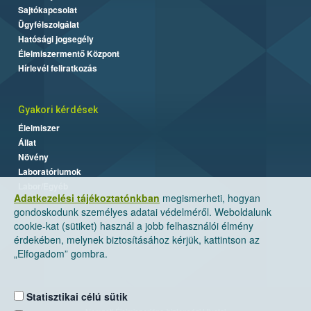
Sajtókapcsolat
Ügyfélszolgálat
Hatósági jogsegély
Élelmiszermentő Központ
Hírlevél feliratkozás
Gyakori kérdések
Élelmiszer
Állat
Növény
Laboratóriumok
Labor/Egyéb
Adatkezelési tájékoztatónkban
megismerheti, hogyan
gondoskodunk személyes adatai védelméről. Weboldalunk
cookie-kat (sütiket) használ a jobb felhasználói élmény
érdekében, melynek biztosításához kérjük, kattintson az
„Elfogadom” gombra.
Statisztikai célú sütik
Nemzeti Élelmiszerlánc-biztonsági Hivatal