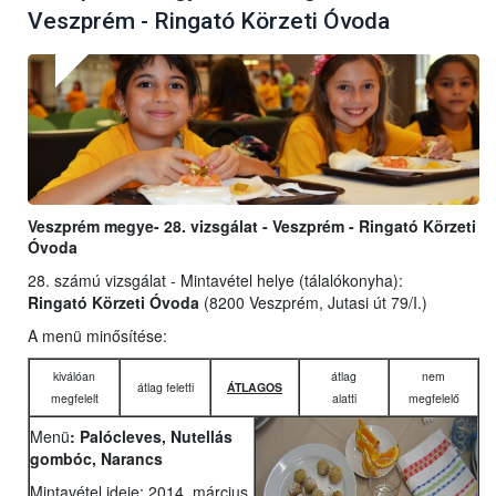
Veszprém - Ringató Körzeti Óvoda
Veszprém megye- 28. vizsgálat - Veszprém - Ringató Körzeti
Óvoda
28. számú vizsgálat - Mintavétel helye (tálalókonyha):
Ringató Körzeti Óvoda
(8200 Veszprém, Jutasi út 79/I.)
A menü minősítése:
kiválóan
átlag
nem
átlag feletti
ÁTLAGOS
megfelelt
alatti
megfelelő
Menü
: Palócleves, Nutellás
gombóc, Narancs
Mintavétel ideje: 2014. március