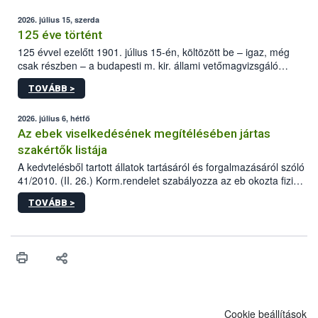
2026. július 15, szerda
125 éve történt
125 évvel ezelőtt 1901. július 15-én, költözött be – igaz, még
csak részben – a budapesti m. kir. állami vetőmagvizsgáló
állomás a Kis Rókus utca 15. szám alatti, Czigler Győző által
TOVÁBB >
tervezett új épületébe.
2026. július 6, hétfő
Az ebek viselkedésének megítélésében jártas
szakértők listája
A kedvtelésből tartott állatok tartásáról és forgalmazásáról szóló
41/2010. (II. 26.) Korm.rendelet szabályozza az eb okozta fizikai
sérülés, illetve ennek veszélye keletkezésekor felmerülő
TOVÁBB >
hatósági feladatokat, valamint a veszélyes eb tartását és annak
engedélyezését. Ezen eljárások során szükség esetén be kell
vonni az ebek viselkedésének megítélésében jártas szakértőt.
Cookie beállítások