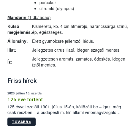
porcukor
citromlé (olympos)
Mandarin
(1 db/ adag)
Külső
Kisméretű, kb. 4 cm átmérőjű, narancssárga színű,
megjelenés:
ép, egészséges.
Állomány:
Érett gyümölcsre jellemző, lédús.
Illat:
Jellegzetes citrus illatú. Idegen szagtól mentes.
Jellegzetesen aromás, zamatos, édeskés. Idegen
Íz:
íztől mentes.
Friss hírek
2026. július 15, szerda
125 éve történt
125 évvel ezelőtt 1901. július 15-én, költözött be – igaz, még
csak részben – a budapesti m. kir. állami vetőmagvizsgáló
állomás a Kis Rókus utca 15. szám alatti, Czigler Győző által
TOVÁBB >
tervezett új épületébe.