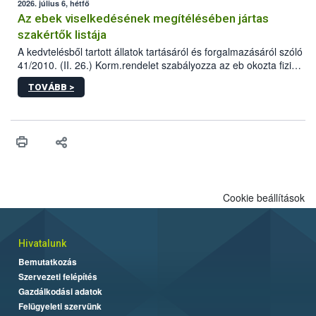
2026. július 6, hétfő
Az ebek viselkedésének megítélésében jártas
szakértők listája
A kedvtelésből tartott állatok tartásáról és forgalmazásáról szóló
41/2010. (II. 26.) Korm.rendelet szabályozza az eb okozta fizikai
sérülés, illetve ennek veszélye keletkezésekor felmerülő
TOVÁBB >
hatósági feladatokat, valamint a veszélyes eb tartását és annak
engedélyezését. Ezen eljárások során szükség esetén be kell
vonni az ebek viselkedésének megítélésében jártas szakértőt.
Cookie beállítások
Hivatalunk
Bemutatkozás
Szervezeti felépítés
Gazdálkodási adatok
Felügyeleti szervünk