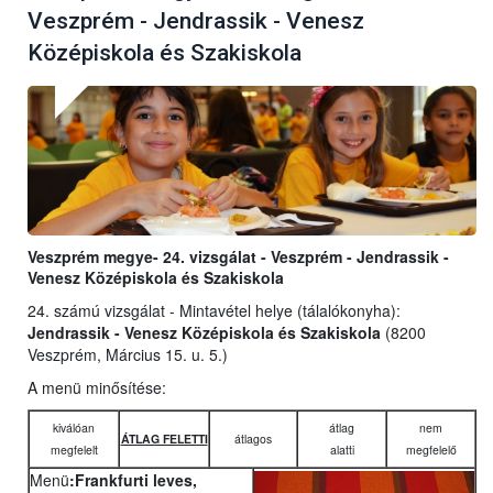
Veszprém - Jendrassik - Venesz
Középiskola és Szakiskola
Veszprém megye- 24. vizsgálat - Veszprém - Jendrassik -
Venesz Középiskola és Szakiskola
24. számú vizsgálat - Mintavétel helye (tálalókonyha):
Jendrassik - Venesz Középiskola és Szakiskola
(8200
Veszprém, Március 15. u. 5.)
A menü minősítése:
kiválóan
átlag
nem
ÁTLAG FELETTI
átlagos
megfelelt
alatti
megfelelő
Menü
:Frankfurti leves,