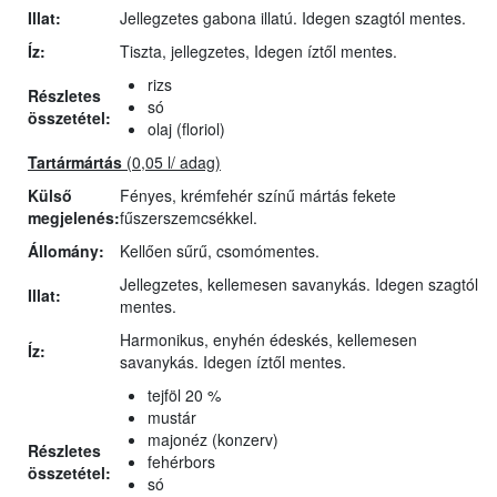
Illat:
Jellegzetes gabona illatú. Idegen szagtól mentes.
Íz:
Tiszta, jellegzetes, Idegen íztől mentes.
rizs
Részletes
só
összetétel:
olaj (floriol)
Tartármártás
(0,05 l/ adag)
Külső
Fényes, krémfehér színű mártás fekete
megjelenés:
fűszerszemcsékkel.
Állomány:
Kellően sűrű, csomómentes.
Jellegzetes, kellemesen savanykás. Idegen szagtól
Illat:
mentes.
Harmonikus, enyhén édeskés, kellemesen
Íz:
savanykás. Idegen íztől mentes.
tejföl 20 %
mustár
majonéz (konzerv)
Részletes
fehérbors
összetétel:
só