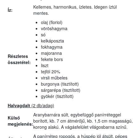
Kellemes, harmonikus, ízletes. Idegen íztúl
Íz:
mentes.
olaj (floriol)
vöröshagyma
só
kelkáposzta
fokhagyma
majoranna
Részletes
fekete bors
összetétel:
liszt
tejföl 20%
virsli műbeles
burgonya (tisztított)
sárgarépa (tisztított)
gyökér (tisztított)
Halvagdalt
(2 db/adag)
Aranybarnára sült, egybefüggő panírréteggel
Külső
borított, kb. 7 cm átmérőjű, kb. 1,5 cm magasságú,
megjelenés:
korong alakú. A vágásfelület világosbarna színű.
A panírréteg ropogós, a húspép jól átsült, pépes