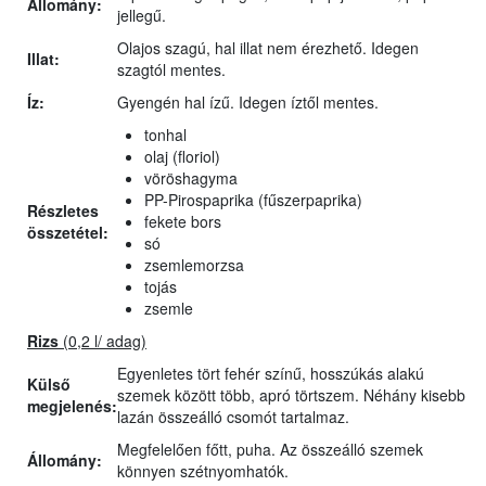
Állomány:
jellegű.
Olajos szagú, hal illat nem érezhető. Idegen
Illat:
szagtól mentes.
Íz:
Gyengén hal ízű. Idegen íztől mentes.
tonhal
olaj (floriol)
vöröshagyma
PP-Pirospaprika (fűszerpaprika)
Részletes
fekete bors
összetétel:
só
zsemlemorzsa
tojás
zsemle
Rizs
(0,2 l/ adag)
Egyenletes tört fehér színű, hosszúkás alakú
Külső
szemek között több, apró törtszem. Néhány kisebb
megjelenés:
lazán összeálló csomót tartalmaz.
Megfelelően főtt, puha. Az összeálló szemek
Állomány:
könnyen szétnyomhatók.