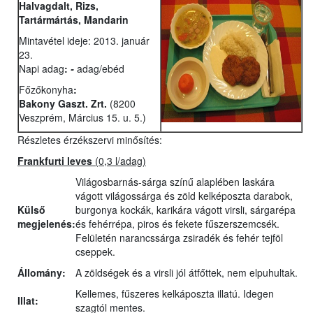
Halvagdalt, Rizs,
Tartármártás, Mandarin
Mintavétel ideje: 2013. január
23.
Napi adag
:
-
adag/ebéd
Főzőkonyha
:
Bakony Gaszt. Zrt.
(8200
Veszprém, Március 15. u. 5.)
Részletes érzékszervi minősítés:
Frankfurti leves
(0,3 l/adag)
Világosbarnás-sárga színű alaplében laskára
vágott világossárga és zöld kelképoszta darabok,
Külső
burgonya kockák, karikára vágott virsli, sárgarépa
megjelenés:
és fehérrépa, piros és fekete fűszerszemcsék.
Felületén narancssárga zsiradék és fehér tejföl
cseppek.
Állomány:
A zöldségek és a virsli jól átfőttek, nem elpuhultak.
Kellemes, fűszeres kelkáposzta illatú. Idegen
Illat:
szagtól mentes.