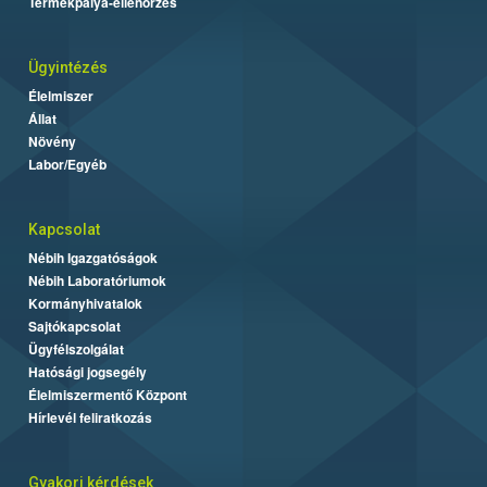
Termékpálya-ellenőrzés
Ügyintézés
Élelmiszer
Állat
Növény
Labor/Egyéb
Kapcsolat
Nébih Igazgatóságok
Nébih Laboratóriumok
Kormányhivatalok
Sajtókapcsolat
Ügyfélszolgálat
Hatósági jogsegély
Élelmiszermentő Központ
Hírlevél feliratkozás
Gyakori kérdések