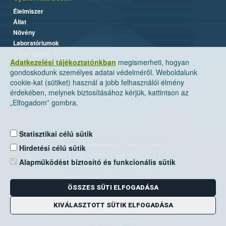
Élelmiszer
Állat
Növény
Laboratóriumok
Labor/Egyéb
Adatkezelési tájékoztatónkban
megismerheti, hogyan
gondoskodunk személyes adatai védelméről. Weboldalunk
cookie-kat (sütiket) használ a jobb felhasználói élmény
érdekében, melynek biztosításához kérjük, kattintson az
„Elfogadom” gombra.
Statisztikai célú sütik
Nemzeti Élelmiszerlánc-biztonsági Hivatal
Hirdetési célú sütik
Cím: 1024 Budapest, Keleti Károly utca. 24.
Alapműködést biztosító és funkcionális sütik
Levelezési cím: 1525 Budapest. Pf. 30.
ÖSSZES SÜTI ELFOGADÁSA
E-mail:
ugyfelszolgalat@nebih.gov.hu
Zöld szám: 06-80/263-244
KIVÁLASZTOTT SÜTIK ELFOGADÁSA
Telefon: 06-1/ 336-9000
Fax: 06-1/336-9479