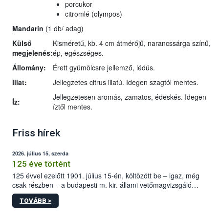
porcukor
citromlé (olympos)
Mandarin
(1 db/ adag)
Külső
Kisméretű, kb. 4 cm átmérőjű, narancssárga színű,
megjelenés:
ép, egészséges.
Állomány:
Érett gyümölcsre jellemző, lédús.
Illat:
Jellegzetes citrus illatú. Idegen szagtól mentes.
Jellegzetesen aromás, zamatos, édeskés. Idegen
Íz:
íztől mentes.
Friss hírek
2026. július 15, szerda
125 éve történt
125 évvel ezelőtt 1901. július 15-én, költözött be – igaz, még
csak részben – a budapesti m. kir. állami vetőmagvizsgáló
állomás a Kis Rókus utca 15. szám alatti, Czigler Győző által
TOVÁBB >
tervezett új épületébe.