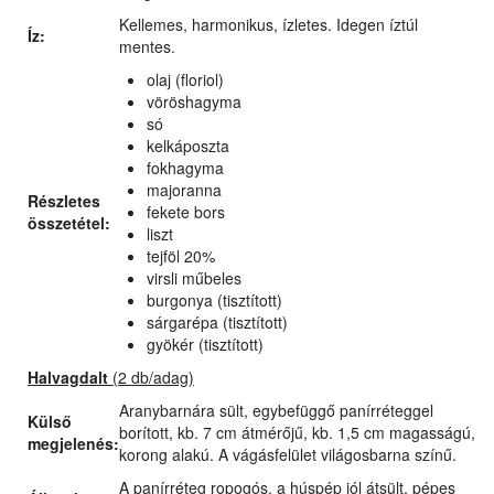
Kellemes, harmonikus, ízletes. Idegen íztúl
Íz:
mentes.
olaj (floriol)
vöröshagyma
só
kelkáposzta
fokhagyma
majoranna
Részletes
fekete bors
összetétel:
liszt
tejföl 20%
virsli műbeles
burgonya (tisztított)
sárgarépa (tisztított)
gyökér (tisztított)
Halvagdalt
(2 db/adag)
Aranybarnára sült, egybefüggő panírréteggel
Külső
borított, kb. 7 cm átmérőjű, kb. 1,5 cm magasságú,
megjelenés:
korong alakú. A vágásfelület világosbarna színű.
A panírréteg ropogós, a húspép jól átsült, pépes