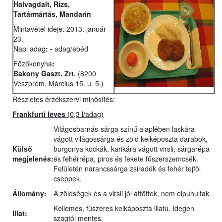
Halvagdalt, Rizs,
Tartármártás, Mandarin
Mintavétel ideje: 2013. január
23.
Napi adag
:
-
adag/ebéd
Főzőkonyha
:
Bakony Gaszt. Zrt.
(8200
Veszprém, Március 15. u. 5.)
Részletes érzékszervi minősítés:
Frankfurti leves
(0,3 l/adag)
Világosbarnás-sárga színű alaplében laskára
vágott világossárga és zöld kelképoszta darabok,
Külső
burgonya kockák, karikára vágott virsli, sárgarépa
megjelenés:
és fehérrépa, piros és fekete fűszerszemcsék.
Felületén narancssárga zsiradék és fehér tejföl
cseppek.
Állomány:
A zöldségek és a virsli jól átfőttek, nem elpuhultak.
Kellemes, fűszeres kelkáposzta illatú. Idegen
Illat:
szagtól mentes.