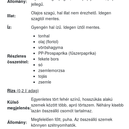
Állomány:
jellegű.
Olajos szagú, hal illat nem érezhető. Idegen
Illat:
szagtól mentes.
Íz:
Gyengén hal ízű. Idegen íztől mentes.
tonhal
olaj (floriol)
vöröshagyma
PP-Pirospaprika (fűszerpaprika)
Részletes
fekete bors
összetétel:
só
zsemlemorzsa
tojás
zsemle
Rizs
(0,2 l/ adag)
Egyenletes tört fehér színű, hosszúkás alakú
Külső
szemek között több, apró törtszem. Néhány kisebb
megjelenés:
lazán összeálló csomót tartalmaz.
Megfelelően főtt, puha. Az összeálló szemek
Állomány:
könnyen szétnyomhatók.