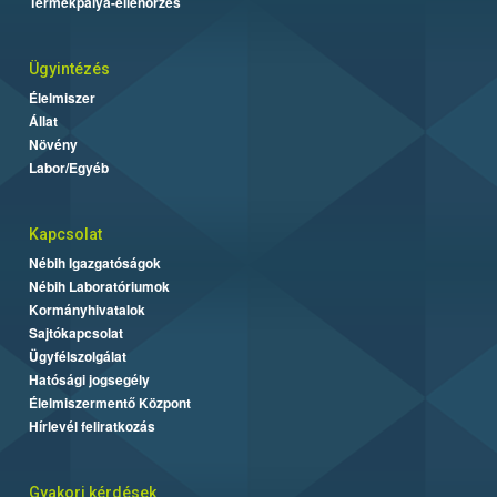
Termékpálya-ellenőrzés
Ügyintézés
Élelmiszer
Állat
Növény
Labor/Egyéb
Kapcsolat
Nébih Igazgatóságok
Nébih Laboratóriumok
Kormányhivatalok
Sajtókapcsolat
Ügyfélszolgálat
Hatósági jogsegély
Élelmiszermentő Központ
Hírlevél feliratkozás
Gyakori kérdések