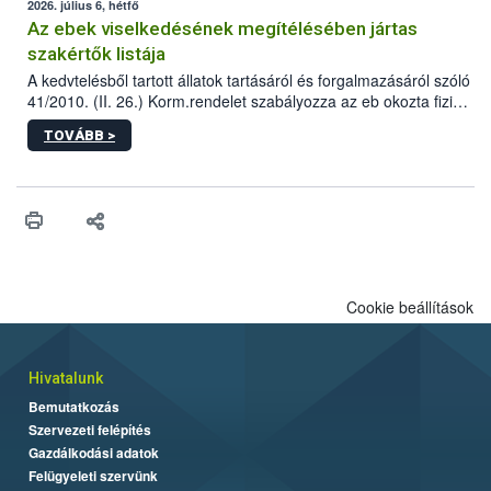
2026. július 6, hétfő
Az ebek viselkedésének megítélésében jártas
szakértők listája
A kedvtelésből tartott állatok tartásáról és forgalmazásáról szóló
41/2010. (II. 26.) Korm.rendelet szabályozza az eb okozta fizikai
sérülés, illetve ennek veszélye keletkezésekor felmerülő
TOVÁBB >
hatósági feladatokat, valamint a veszélyes eb tartását és annak
engedélyezését. Ezen eljárások során szükség esetén be kell
vonni az ebek viselkedésének megítélésében jártas szakértőt.
Cookie beállítások
Hivatalunk
Bemutatkozás
Szervezeti felépítés
Gazdálkodási adatok
Felügyeleti szervünk