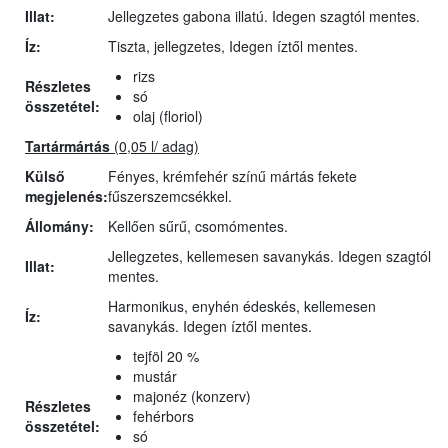
Illat:
Jellegzetes gabona illatú. Idegen szagtól mentes.
Íz:
Tiszta, jellegzetes, Idegen íztől mentes.
rizs
Részletes
só
összetétel:
olaj (floriol)
Tartármártás
(0,05 l/ adag)
Külső
Fényes, krémfehér színű mártás fekete
megjelenés:
fűszerszemcsékkel.
Állomány:
Kellően sűrű, csomómentes.
Jellegzetes, kellemesen savanykás. Idegen szagtól
Illat:
mentes.
Harmonikus, enyhén édeskés, kellemesen
Íz:
savanykás. Idegen íztől mentes.
tejföl 20 %
mustár
majonéz (konzerv)
Részletes
fehérbors
összetétel:
só