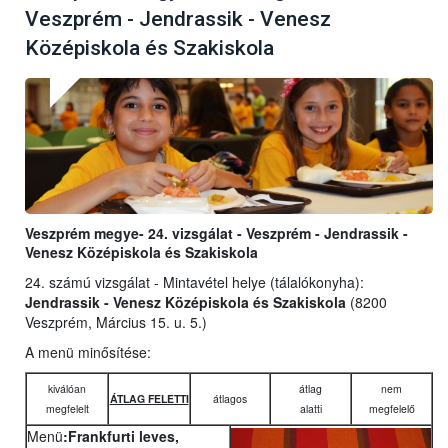
Veszprém - Jendrassik - Venesz
Középiskola és Szakiskola
Veszprém megye- 24. vizsgálat - Veszprém - Jendrassik -
Venesz Középiskola és Szakiskola
24. számú vizsgálat - Mintavétel helye (tálalókonyha):
Jendrassik - Venesz Középiskola és Szakiskola
(8200
Veszprém, Március 15. u. 5.)
A menü minősítése:
kiválóan
átlag
nem
ÁTLAG FELETTI
átlagos
megfelelt
alatti
megfelelő
Menü
:Frankfurti leves,