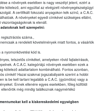
dése a növények esetében is nagy veszélyt jelent, ezért a
te kötelező, ami egyúttal az elvégzett növényegészségügyi
szolgál. A certifikált fokozatú anyagokon kék színű, a C.A.C.
lhatóak. A növényeket egyedi címkével szükséges ellátni,
i viszontagságoknak is elenáll.
adatoknak kell szerepelni:
 regisztrációs száma.,
 nemcsak a rendeleti követelmények miatt fontos, a vásárlók
)
 a nyomonkövetési kód is.
ényes, tetszetős címkéket, amelyeken rövid fajtaleírások,
repelnek. A C.A.C. kategóriájú növények esetében ezek a
ilag kötelező adattartalom kombinálható. Fontos azonban,
iós címkét! Hazai szakmai jogszabályaink szerint a hobbi
 is be kell tartani legalább a C.A.C. (gyümölcs) vagy a
ményeket. Ennek ellenére egyes esetekben, főleg külföldi
 ellenőrök még mindig találkoznak nagymértékű
umentumokat kell a kiskereskedelmi egységben