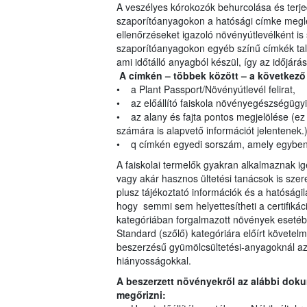
A veszélyes kórokozók behurcolása és terje
szaporítóanyagokon a hatósági címke meglé
ellenőrzéseket igazoló növényútlevélként is 
szaporítóanyagokon egyéb színű címkék talá
ami időtálló anyagból készül, így az időjárás
A címkén – többek között – a következő 
• a Plant Passport/Növényútlevél felirat,
• az előállító faiskola növényegészségügyi
• az alany és fajta pontos megjelölése (ez
számára is alapvető információt jelentenek.
• q címkén egyedi sorszám, amely egyben
A faiskolai termelők gyakran alkalmaznak ig
vagy akár hasznos ültetési tanácsok is sze
plusz tájékoztató információk és a hatóság
hogy semmi sem helyettesítheti a certifikác
kategóriában forgalmazott növények esetében
Standard (szőlő) kategóriára előírt követel
beszerzésű gyümölcsültetési-anyagoknál az
hiányosságokkal.
A beszerzett növényekről az alábbi dok
megőrizni: