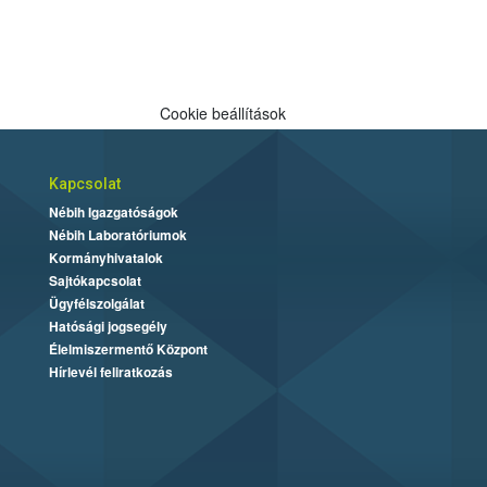
Cookie beállítások
Kapcsolat
Nébih Igazgatóságok
Nébih Laboratóriumok
Kormányhivatalok
Sajtókapcsolat
Ügyfélszolgálat
Hatósági jogsegély
Élelmiszermentő Központ
Hírlevél feliratkozás