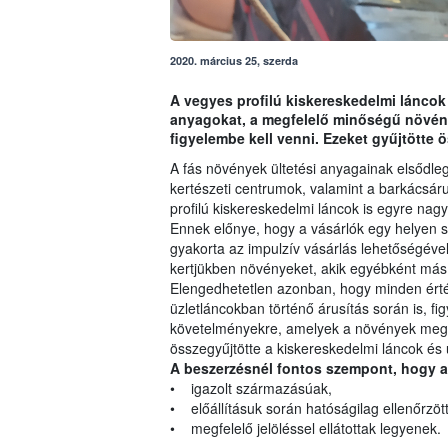
2020. március 25, szerda
A vegyes profilú kiskereskedelmi láncok
anyagokat, a megfelelő minőségű növén
figyelembe kell venni. Ezeket gyűjtötte 
A fás növények ültetési anyagainak elsődlege
kertészeti centrumok, valamint a barkácsáru
profilú kiskereskedelmi láncok is egyre nag
Ennek előnye, hogy a vásárlók egy helyen so
gyakorta az impulzív vásárlás lehetőségével
kertjükben növényeket, akik egyébként más
Elengedhetetlen azonban, hogy minden érté
üzletláncokban történő árusítás során is, f
követelményekre, amelyek a növények megf
összegyűjtötte a kiskereskedelmi láncok és 
A beszerzésnél fontos szempont, hogy 
• igazolt származásúak,
• előállításuk során hatóságilag ellenőrzöt
• megfelelő jelöléssel ellátottak legyenek.