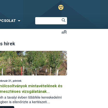
PCSOLAT
s hírek
ebruár 21, péntek
ölcsoltványok mintavételének és
rmesztéses vizsgálatának
sztalatai
ih a tavalyi évben többféle kereskedelmi
gben is ellenőrizte a kertészeti
rítóanyagokat. Az adminisztratív szempontú