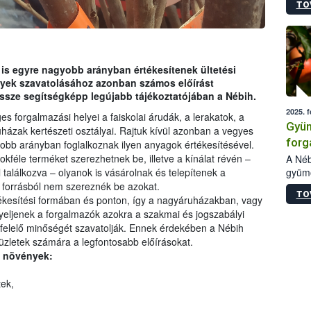
TO
ellen
melle
vizsg
szezo
kiült
 is egyre nagyobb arányban értékesítenek ültetési
való 
yek szavatolásához azonban számos előírást
össze segítségképp legújabb tájékoztatójában a Nébih.
2025. f
s forgalmazási helyei a faiskolai árudák, a lerakatok, a
Gyüm
házak kertészeti osztályai. Rajtuk kívül azonban a vegyes
forg
yobb arányban foglalkoznak ilyen anyagok értékesítésével.
gyüm
kféle terméket szerezhetnek be, illetve a kínálat révén –
A Néb
gyümö
 találkozva – olyanok is vásárolnak és telepítenek a
bekü
forga
 forrásból nem szereznék be azokat.
TO
(éven
kesítési formában és ponton, így a nagyáruházakban, vagy
hivat
igyeljenek a forgalmazók azokra a szakmai és jogszabályi
A cég
elelő minőségét szavatolják. Ennek érdekében a Nébih
intéz
üzletek számára a legfontosabb előírásokat.
válas
a növények:
gyors
ajánl
tek,