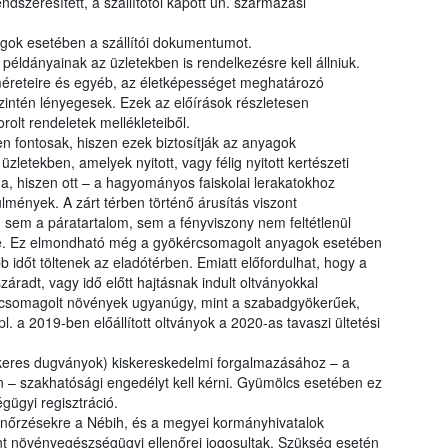
ndszeresített, a szállítótól kapott ún. származási
gok esetében a szállítói dokumentumot.
ldányainak az üzletekben is rendelkezésre kell állniuk.
méreteire és egyéb, az életképességet meghatározó
intén lényegesek. Ezek az előírások részletesen
olt rendeletek mellékleteiből.
n fontosak, hiszen ezek biztosítják az anyagok
etekben, amelyek nyitott, vagy félig nyitott kertészeti
a, hiszen ott – a hagyományos faiskolai lerakatokhoz
lmények. A zárt térben történő árusítás viszont
sem a páratartalom, sem a fényviszony nem feltétlenül
e. Ez elmondható még a gyökércsomagolt anyagok esetében
 időt töltenek az eladótérben. Emiatt előfordulhat, hogy a
záradt, vagy idő előtt hajtásnak indult oltványokkal
rcsomagolt növények ugyanúgy, mint a szabadgyökerűek,
 a 2019-ben előállított oltványok a 2020-as tavaszi ültetési
ökeres dugványok) kiskereskedelmi forgalmazásához – a
n – szakhatósági engedélyt kell kérni. Gyümölcs esetében ez
ügyi regisztráció.
enőrzésekre a Nébih, és a megyei kormányhivatalok
nt növényegészségügyi ellenőrei jogosultak. Szükség esetén