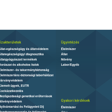
Szakterületek
Ügyintézés
Állat-egészségügy és állatvédelem
Élelmiszer
Állategészségügyi diagnosztika
Állat
Állatgyógyászati termékek
Növény
Borászat és alkoholos italok
Labor/Egyéb
Élelmiszer- és takarmánybiztonság
Élelmiszerlánc-biztonsági laborhálózat
Járványvédelem
Kiemelt ügyek, EUTR
Kockázatkezelés
Mezőgazdasági genetikai erőforrások
Gyakori kérdések
Növényvédelem
Nyilvántartási és Felügyeleti Díj
Élelmiszer
Rendszerszervezés és felügyelet