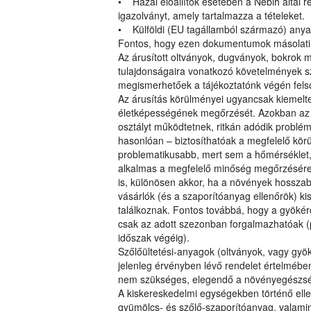
• Hazai előállítók esetében a Nébih által re
igazolványt, amely tartalmazza a tételeket.
• Külföldi (EU tagállamból származó) anya
Fontos, hogy ezen dokumentumok másolati pé
Az árusított oltványok, dugványok, bokrok 
tulajdonságaira vonatkozó követelmények sz
megismerhetőek a tájékoztatónk végén felsor
Az árusítás körülményei ugyancsak kiemelte
életképességének megőrzését. Azokban az üzl
osztályt működtetnek, ritkán adódik problém
hasonlóan – biztosíthatóak a megfelelő körü
problematikusabb, mert sem a hőmérséklet, 
alkalmas a megfelelő minőség megőrzésér
is, különösen akkor, ha a növények hosszabb
vásárlók (és a szaporítóanyag ellenőrök) kis
találkoznak. Fontos továbbá, hogy a gyöké
csak az adott szezonban forgalmazhatóak (pl.
időszak végéig).
Szőlőültetési-anyagok (oltványok, vagy gy
jelenleg érvényben lévő rendelet értelmébe
nem szükséges, elegendő a növényegészség
A kiskereskedelmi egységekben történő ell
gyümölcs- és szőlő-szaporítóanyag, valami