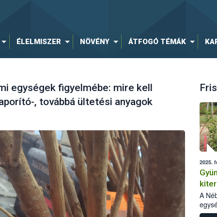
ÉLELMISZER
NÖVÉNY
ÁTFOGÓ TÉMÁK
KA
mi egységek figyelmébe: mire kell
Fris
aporító-, továbbá ültetési anyagok
2025. f
Gyüm
kite
tapa
A Néb
egysé
szapo