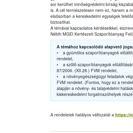
sor kerülhet minőségvédelmi bírság kiszabás
is. A cél természetesen nem ez, hanem a m
elsősorban a kereskedelmi egységek felelős
biztosíthat.
A témával kapcsolatos kérdéseikkel, észrev
Nébih MGEI Kertészeti Szaporítóanyag Felüg
A témához kapcsolódó alapvető jogs
• a gyümölcs szaporítóanyagok előállítá
rendelet,
• a szőlő-szaporítóanyagok előállításá
87/2006. (XII.28.) FVM rendelet,
• a növényegészségügyi feladatok végreh
FVM rendelet. (Fontos, hogy ez a rendele
alapján a növény- és talajvédelmi hatáskör
kiskereskedelmi forgalmazóhelyek részére
A rendeletek hatályos változatát a
https://n