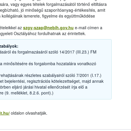
ára, vagy egyes tételek forgalmazásától történő eltiltásra
egbízható, jó minőségű szaporítóanyag-értékesítés, amit
 kollégáinak ismerete, figyelme és együttműködése
ételeikkel az
szgy-szap@nebih.gov.hu
e-mail címen a
yeleti Osztályához fordulhatnak az érintettek.
zabályok:
sáról és forgalmazásáról szóló 14/2017 (III.23.) FM
ra minősítésére és forgalomba hozatalára vonatkozó
ajtásának részletes szabályairól szóló 7/2001 (I.17.)
t bejelentési, regisztrációs kötelezettséget, majd annak
ben eljáró járási hivatal ellenőrzését írja elő a
 (9. melléklet, 8.2.6. pont).)
jt.hu/
oldalon olvashatják.