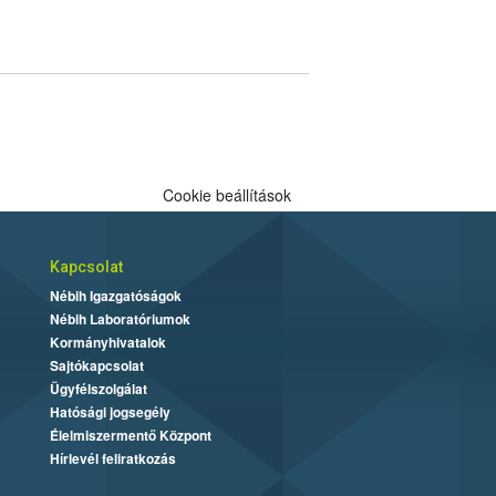
Cookie beállítások
Kapcsolat
Nébih Igazgatóságok
Nébih Laboratóriumok
Kormányhivatalok
Sajtókapcsolat
Ügyfélszolgálat
Hatósági jogsegély
Élelmiszermentő Központ
Hírlevél feliratkozás