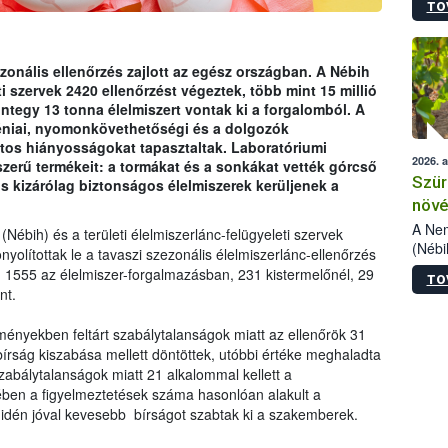
TO
kőris
jelen
talál
azono
zezonális ellenőrzés zajlott az egész országban. A Nébih
folyta
ti szervek 2420 ellenőrzést végeztek, több mint 15 millió
intéz
integy 13 tonna élelmiszert vontak ki a forgalomból. A
össze
éniai, nyomonkövethetőségi és a dolgozók
érdek
os hiányosságokat tapasztaltak. Laboratóriumi
2026. 
szerű termékeit: a tormákat és a sonkákat vették górcső
Szür
 is kizárólag biztonságos élelmiszerek kerüljenek a
növé
szől
A Nem
(Nébih) és a területi élelmiszerlánc-felügyeleti szervek
(Nébi
onyolítottak le a tavaszi szezonális élelmiszerlánc-ellenőrzés
Klart
n, 1555 az élelmiszer-forgalmazásban, 231 kistermelőnél, 29
TO
módos
nt.
egész
felha
tményekben feltárt szabálytalanságok miatt az ellenőrök 31
célja
írság kiszabása mellett döntöttek, utóbbi értéke meghaladta
lehet
 szabálytalanságok miatt 21 alkalommal kellett a
Az Or
tében a figyelmeztetések száma hasonlóan alakult a
felha
e idén jóval kevesebb bírságot szabtak ki a szakemberek.
terme