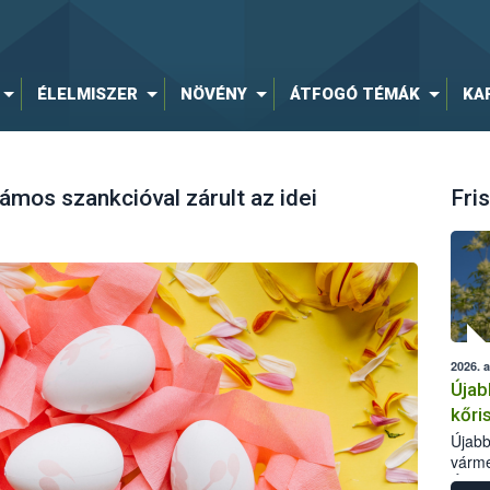
ÉLELMISZER
NÖVÉNY
ÁTFOGÓ TÉMÁK
KA
mos szankcióval zárult az idei
Fris
2026. 
Újab
kőri
Újabb
várme
Élelm