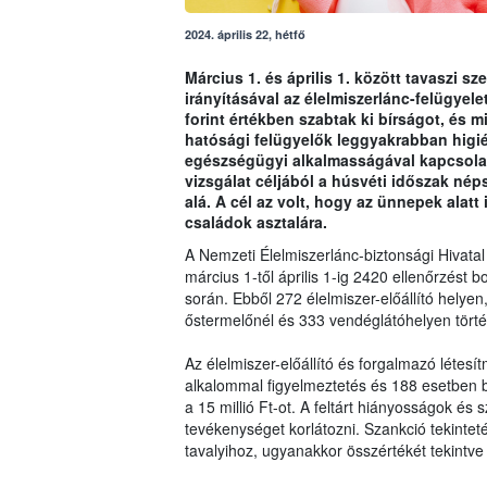
2024. április 22, hétfő
Március 1. és április 1. között tavaszi s
irányításával az élelmiszerlánc-felügyele
forint értékben szabtak ki bírságot, és m
hatósági felügyelők leggyakrabban higi
egészségügyi alkalmasságával kapcsolat
vizsgálat céljából a húsvéti időszak nép
alá. A cél az volt, hogy az ünnepek alatt
családok asztalára.
A Nemzeti Élelmiszerlánc-biztonsági Hivatal 
március 1-től április 1-ig 2420 ellenőrzést b
során. Ebből 272 élelmiszer-előállító helye
őstermelőnél és 333 vendéglátóhelyen törté
Az élelmiszer-előállító és forgalmazó létesí
alkalommal figyelmeztetés és 188 esetben b
a 15 millió Ft-ot. A feltárt hiányosságok és
tevékenységet korlátozni. Szankció tekinte
tavalyihoz, ugyanakkor összértékét tekintv