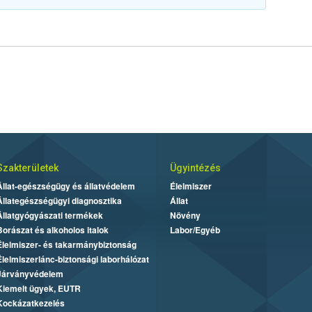
Szakterületek
Ügyintézés
Állat-egészségügy és állatvédelem
Élelmiszer
Állategészségügyi diagnosztika
Állat
Állatgyógyászati termékek
Növény
Borászat és alkoholos italok
Labor/Egyéb
Élelmiszer- és takarmánybiztonság
Élelmiszerlánc-biztonsági laborhálózat
Járványvédelem
Kiemelt ügyek, EUTR
Kockázatkezelés