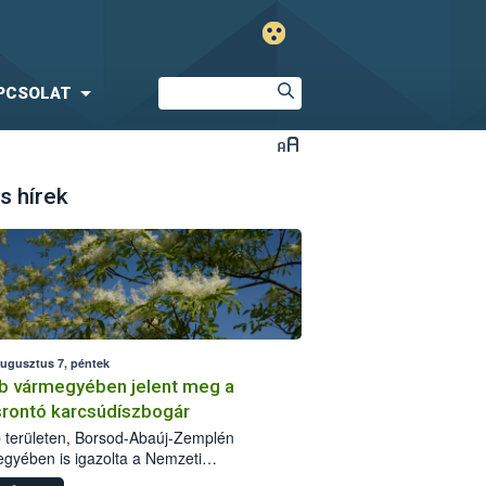
PCSOLAT
s hírek
augusztus 7, péntek
b vármegyében jelent meg a
srontó karcsúdíszbogár
 területen, Borsod-Abaúj-Zemplén
gyében is igazolta a Nemzeti
iszerlánc-biztonsági Hivatal (Nébih) a