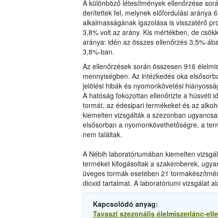
A különböző létesítmények ellenőrzése sorá
derítettek fel, melynek előfordulási aránya
alkalmasságának igazolása is visszatérő pro
3,8% volt az arány. Kis mértékben, de csö
aránya: idén az összes ellenőrzés 3,5%-ába
3,8%-ban.
Az ellenőrzések során összesen 916 élelmis
mennyiségben. Az intézkedés oka elsősorban
jelölési hibák és nyomonkövetési hiányosság
A hatóság fokozottan ellenőrizte a húsvéti i
tormát, az édesipari termékeket és az alkoh
kiemelten vizsgálták a szezonban ugyancs
elsősorban a nyomonkövethetőségre, a termék
nem találtak.
A Nébih laboratóriumában kiemelten vizsgá
terméket kifogásoltak a szakemberek, ugya
üveges tormák esetében 21 tormakészítmén
dioxid tartalmat. A laboratóriumi vizsgálat 
Kapcsolódó anyag:
Tavaszi szezonális élelmiszerlánc-ell