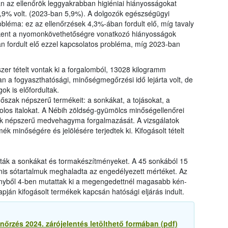
n az ellenőrök leggyakrabban higiéniai hiányosságokat
 6,9% volt. (2023-ban 5,9%). A dolgozók egészségügyi
bléma: ez az ellenőrzések 4,3%-ában fordult elő, míg tavaly
kkent a nyomonkövethetőségre vonatkozó hiányosságok
n fordult elő ezzel kapcsolatos probléma, míg 2023-ban
zer tételt vontak ki a forgalomból, 13028 kilogramm
 a fogyaszthatósági, minőségmegőrzési idő lejárta volt, de
ok is előfordultak.
dőszak népszerű termékeit: a sonkákat, a tojásokat, a
olos italokat. A Nébih zöldség-gyümölcs minőségellenőrei
ak népszerű medvehagyma forgalmazását. A vizsgálatok
 minőségére és jelölésére terjedtek ki. Kifogásolt tételt
lták a sonkákat és tormakészítményeket. A 45 sonkából 15
nis sótartalmuk meghaladta az engedélyezett mértéket. Az
yből 4-ben mutattak ki a megengedettnél magasabb kén-
alapján kifogásolt termékek kapcsán hatósági eljárás indult.
enőrzés 2024. zárójelentés letölthető formában (pdf)