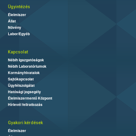
Ügyintézés
Élelmiszer
Állat
Növény
Labor/Egyéb
Kapcsolat
Nébih Igazgatóságok
Nébih Laboratóriumok
Kormányhivatalok
Sajtókapcsolat
Ügyfélszolgálat
Hatósági jogsegély
Élelmiszermentő Központ
Hírlevél feliratkozás
Gyakori kérdések
Élelmiszer