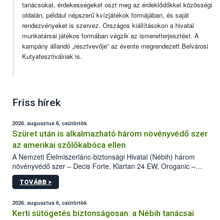
tanácsokat, érdekességeket oszt meg az érdeklődőkkel közösségi
oldalán, például népszerű kvízjátékok formájában, és saját
rendezvényeket is szervez. Országos kiállításokon a hivatal
munkatársai játékos formában végzik az ismeretterjesztést. A
kampány állandó „résztvevője” az évente megrendezett Belvárosi
Kutyafesztiválnak is.
Friss hírek
2026. augusztus 6, csütörtök
Szüret után is alkalmazható három növényvédő szer
az amerikai szőlőkabóca ellen
A Nemzeti Élelmiszerlánc-biztonsági Hivatal (Nébih) három
növényvédő szer – Decis Forte, Klartan 24 EW, Oroganic –
engedélyokiratát módosította, így azok a szüretet követően,
TOVÁBB >
egészen a vesszőérettség (BBCH 91) stádiumáig
felhasználhatóak a szőlőben. A kiterjesztések célja, hogy a korai
érésű szőlőkben is legyen lehetőség a károsító elleni további
2026. augusztus 6, csütörtök
védekezésre. Az Oroganic készítmény kis kiszerelésben kiskerti
Kerti sütögetés biztonságosan: a Nébih tanácsai