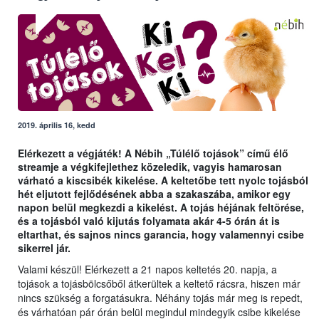
2019. április 16, kedd
Elérkezett a végjáték! A Nébih „Túlélő tojások” című élő
streamje a végkifejlethez közeledik, vagyis hamarosan
várható a kiscsibék kikelése. A keltetőbe tett nyolc tojásból
hét eljutott fejlődésének abba a szakaszába, amikor egy
napon belül megkezdi a kikelést. A tojás héjának feltörése,
és a tojásból való kijutás folyamata akár 4-5 órán át is
eltarthat, és sajnos nincs garancia, hogy valamennyi csibe
sikerrel jár.
Valami készül! Elérkezett a 21 napos keltetés 20. napja, a
tojások a tojásbölcsőből átkerültek a keltető rácsra, hiszen már
nincs szükség a forgatásukra. Néhány tojás már meg is repedt,
és várhatóan pár órán belül megindul mindegyik csibe kikelése