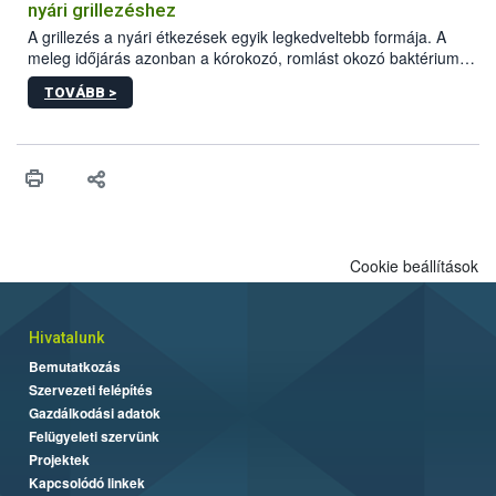
felhasználók számára is elérhető és ökológiai termesztésben is
nyári grillezéshez
engedélyezett.
A grillezés a nyári étkezések egyik legkedveltebb formája. A
meleg időjárás azonban a kórokozó, romlást okozó baktériumok
gyorsabb szaporodásának is kedvez. A szabadtéri sütögetés
TOVÁBB >
ezért nem csupán a megfelelő sütési technikáról szól: legalább
ilyen fontos az alapanyagok biztonságos kezelése, az alapvető
higiéniai szabályok betartása, a megfelelő hőkezelés, valamint a
maradékok szakszerű tárolása. A Nemzeti Élelmiszerlánc-
biztonsági Hivatal (Nébih) Oktatási Programja összegyűjtötte a
biztonságos grillezés legfontosabb tudnivalóit.
Cookie beállítások
Hivatalunk
Bemutatkozás
Szervezeti felépítés
Gazdálkodási adatok
Felügyeleti szervünk
Projektek
Kapcsolódó linkek