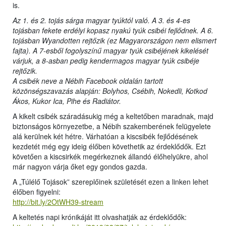
is.
Az 1. és 2. tojás sárga magyar tyúktól való. A 3. és 4-es
tojásban fekete erdélyi kopasz nyakú tyúk csibéi fejlődnek. A 6.
tojásban Wyandotten rejtőzik (ez Magyarországon nem elismert
fajta). A 7-esből fogolyszínű magyar tyúk csibéjének kikelését
várjuk, a 8-asban pedig kendermagos magyar tyúk csibéje
rejtőzik.
A csibék neve a Nébih Facebook oldalán tartott
közönségszavazás alapján: Bolyhos, Csébih, Nokedli, Kotkod
Ákos, Kukor Ica, Pihe és Radiátor.
A kikelt csibék száradásukig még a keltetőben maradnak, majd
biztonságos környezetbe, a Nébih szakemberének felügyelete
alá kerülnek két hétre. Várhatóan a kiscsibék fejlődésének
kezdetét még egy ideig élőben követhetik az érdeklődők. Ezt
követően a kiscsirkék megérkeznek állandó élőhelyükre, ahol
már nagyon várja őket egy gondos gazda.
A „Túlélő Tojások” szereplőinek születését ezen a linken lehet
élőben figyelni:
http://bit.ly/2OtWH39-stream
A keltetés napi krónikáját itt olvashatják az érdeklődők: