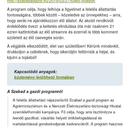
http://szabadagazdi.hu/2019/03/27/tulelo-tojasok/
A program célja, hogy felhívja a figyelmet a felelős állattartás
fontosságára, többek között – közeledve az ünnepekhez – arra,
hogy senki ne ajándékozzon élő állatot. Az akciót rendkívüli
érdeklődés övezi: a keltetés elindulása óta már csaknem 21
ezren kattintottak az élő streamre és ezernél is több komment
született az élő csevegés során.
A végjáték elkezdődött, élet van születőben! Kérünk mindenkit,
drukkoljon a csibéknek, hogy sikerüljön feltörniük a héjat, és
kijutni a tojásból!
Kapcsolódó anyagok:
közlemény letölthető formában
A Szabad a gazdi programról
A felelős állattartást népszerűsítő
Szabad a gazdi
program az
Agrárminisztérium és a Nemzeti Élelmiszerlánc-biztonsági Hivatal
szemléletformáló kampánya. Fő célja, hogy arra ösztönözze a
leendő gazdikat: vásárlás helyett örökbefogadással és
ivartalanítással gondoskodjanak kedvencükről. A program hasznos