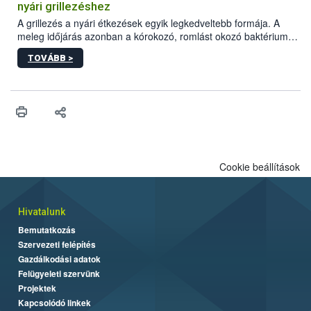
felhasználók számára is elérhető és ökológiai termesztésben is
nyári grillezéshez
engedélyezett.
A grillezés a nyári étkezések egyik legkedveltebb formája. A
meleg időjárás azonban a kórokozó, romlást okozó baktériumok
gyorsabb szaporodásának is kedvez. A szabadtéri sütögetés
TOVÁBB >
ezért nem csupán a megfelelő sütési technikáról szól: legalább
ilyen fontos az alapanyagok biztonságos kezelése, az alapvető
higiéniai szabályok betartása, a megfelelő hőkezelés, valamint a
maradékok szakszerű tárolása. A Nemzeti Élelmiszerlánc-
biztonsági Hivatal (Nébih) Oktatási Programja összegyűjtötte a
biztonságos grillezés legfontosabb tudnivalóit.
Cookie beállítások
Hivatalunk
Bemutatkozás
Szervezeti felépítés
Gazdálkodási adatok
Felügyeleti szervünk
Projektek
Kapcsolódó linkek