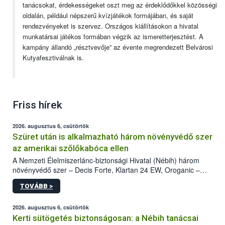
tanácsokat, érdekességeket oszt meg az érdeklődőkkel közösségi
oldalán, például népszerű kvízjátékok formájában, és saját
rendezvényeket is szervez. Országos kiállításokon a hivatal
munkatársai játékos formában végzik az ismeretterjesztést. A
kampány állandó „résztvevője” az évente megrendezett Belvárosi
Kutyafesztiválnak is.
Friss hírek
2026. augusztus 6, csütörtök
Szüret után is alkalmazható három növényvédő szer
az amerikai szőlőkabóca ellen
A Nemzeti Élelmiszerlánc-biztonsági Hivatal (Nébih) három
növényvédő szer – Decis Forte, Klartan 24 EW, Oroganic –
engedélyokiratát módosította, így azok a szüretet követően,
TOVÁBB >
egészen a vesszőérettség (BBCH 91) stádiumáig
felhasználhatóak a szőlőben. A kiterjesztések célja, hogy a korai
érésű szőlőkben is legyen lehetőség a károsító elleni további
2026. augusztus 6, csütörtök
védekezésre. Az Oroganic készítmény kis kiszerelésben kiskerti
Kerti sütögetés biztonságosan: a Nébih tanácsai