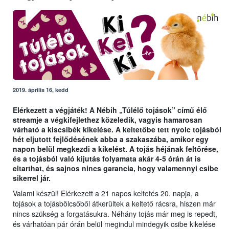
2019. április 16, kedd
Elérkezett a végjáték! A Nébih „Túlélő tojások” című élő
streamje a végkifejlethez közeledik, vagyis hamarosan
várható a kiscsibék kikelése. A keltetőbe tett nyolc tojásból
hét eljutott fejlődésének abba a szakaszába, amikor egy
napon belül megkezdi a kikelést. A tojás héjának feltörése,
és a tojásból való kijutás folyamata akár 4-5 órán át is
eltarthat, és sajnos nincs garancia, hogy valamennyi csibe
sikerrel jár.
Valami készül! Elérkezett a 21 napos keltetés 20. napja, a
tojások a tojásbölcsőből átkerültek a keltető rácsra, hiszen már
nincs szükség a forgatásukra. Néhány tojás már meg is repedt,
és várhatóan pár órán belül megindul mindegyik csibe kikelése