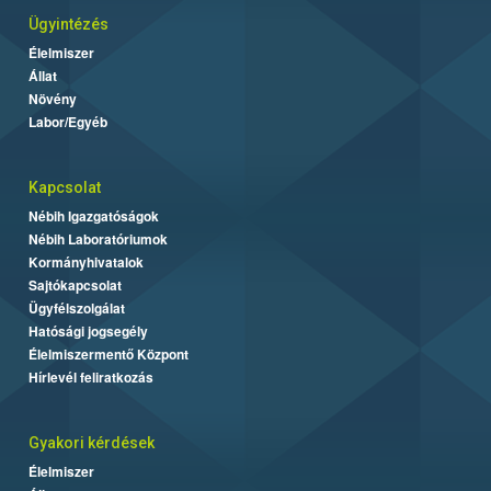
Ügyintézés
Élelmiszer
Állat
Növény
Labor/Egyéb
Kapcsolat
Nébih Igazgatóságok
Nébih Laboratóriumok
Kormányhivatalok
Sajtókapcsolat
Ügyfélszolgálat
Hatósági jogsegély
Élelmiszermentő Központ
Hírlevél feliratkozás
Gyakori kérdések
Élelmiszer