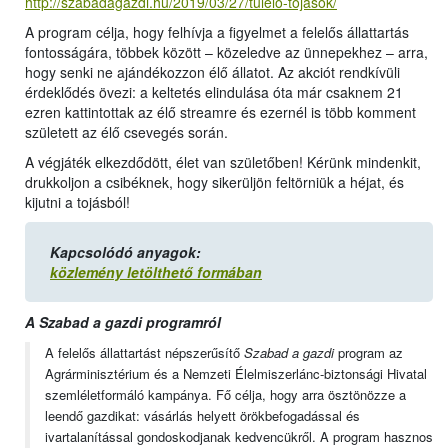
http://szabadagazdi.hu/2019/03/27/tulelo-tojasok/
A program célja, hogy felhívja a figyelmet a felelős állattartás
fontosságára, többek között – közeledve az ünnepekhez – arra,
hogy senki ne ajándékozzon élő állatot. Az akciót rendkívüli
érdeklődés övezi: a keltetés elindulása óta már csaknem 21
ezren kattintottak az élő streamre és ezernél is több komment
született az élő csevegés során.
A végjáték elkezdődött, élet van születőben! Kérünk mindenkit,
drukkoljon a csibéknek, hogy sikerüljön feltörniük a héjat, és
kijutni a tojásból!
Kapcsolódó anyagok:
közlemény letölthető formában
A Szabad a gazdi programról
A felelős állattartást népszerűsítő
Szabad a gazdi
program az
Agrárminisztérium és a Nemzeti Élelmiszerlánc-biztonsági Hivatal
szemléletformáló kampánya. Fő célja, hogy arra ösztönözze a
leendő gazdikat: vásárlás helyett örökbefogadással és
ivartalanítással gondoskodjanak kedvencükről. A program hasznos