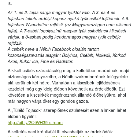
is.
Az 1. és 2. tojás sárga magyar tyúktól való. A 3. és 4-es
tojásban fekete erdélyi kopasz nyakú tyúk csibéi fejlődnek. A 6.
tojásban Wyandotten rejtőzik (ez Magyarországon nem elismert
fajta). A 7-esből fogolyszínű magyar tyúk csibéjének kikelését
várjuk, a 8-asban pedig kendermagos magyar tyúk csibéje
rejtőzik.
A csibék neve a Nébih Facebook oldalán tartott
közönségszavazás alapján: Bolyhos, Csébih, Nokedli, Kotkod
Ákos, Kukor Ica, Pihe és Radiátor.
A kikelt csibék száradásukig még a keltetőben maradnak, majd
biztonságos környezetbe, a Nébih szakemberének felügyelete
alá kerülnek két hétre. Várhatóan a kiscsibék fejlődésének
kezdetét még egy ideig élőben követhetik az érdeklődők. Ezt
követően a kiscsirkék megérkeznek állandó élőhelyükre, ahol
már nagyon várja őket egy gondos gazda.
A „Túlélő Tojások” szereplőinek születését ezen a linken lehet
élőben figyelni:
http://bit.ly/2OtWH39-stream
A keltetés napi krónikáját itt olvashatják az érdeklődők: