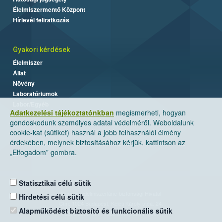
Élelmiszermentő Központ
Hírlevél feliratkozás
Gyakori kérdések
Élelmiszer
Állat
Növény
Laboratóriumok
Labor/Egyéb
Adatkezelési tájékoztatónkban
megismerheti, hogyan
gondoskodunk személyes adatai védelméről. Weboldalunk
cookie-kat (sütiket) használ a jobb felhasználói élmény
érdekében, melynek biztosításához kérjük, kattintson az
„Elfogadom” gombra.
Statisztikai célú sütik
Nemzeti Élelmiszerlánc-biztonsági Hivatal
Hirdetési célú sütik
Cím: 1024 Budapest, Keleti Károly utca. 24.
Alapműködést biztosító és funkcionális sütik
Levelezési cím: 1525 Budapest. Pf. 30.