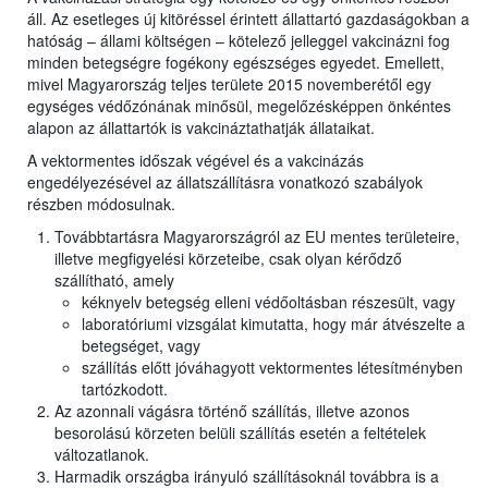
áll. Az esetleges új kitöréssel érintett állattartó gazdaságokban a
hatóság – állami költségen – kötelező jelleggel vakcinázni fog
minden betegségre fogékony egészséges egyedet. Emellett,
mivel Magyarország teljes területe 2015 novemberétől egy
egységes védőzónának minősül, megelőzésképpen önkéntes
alapon az állattartók is vakcináztathatják állataikat.
A vektormentes időszak végével és a vakcinázás
engedélyezésével az állatszállításra vonatkozó szabályok
részben módosulnak.
Továbbtartásra Magyarországról az EU mentes területeire,
illetve megfigyelési körzeteibe, csak olyan kérődző
szállítható, amely
kéknyelv betegség elleni védőoltásban részesült, vagy
laboratóriumi vizsgálat kimutatta, hogy már átvészelte a
betegséget, vagy
szállítás előtt jóváhagyott vektormentes létesítményben
tartózkodott.
Az azonnali vágásra történő szállítás, illetve azonos
besorolású körzeten belüli szállítás esetén a feltételek
változatlanok.
Harmadik országba irányuló szállításoknál továbbra is a