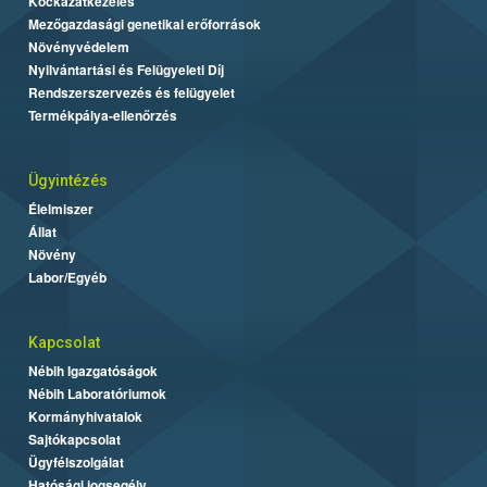
Kockázatkezelés
Mezőgazdasági genetikai erőforrások
Növényvédelem
Nyilvántartási és Felügyeleti Díj
Rendszerszervezés és felügyelet
Termékpálya-ellenőrzés
Ügyintézés
Élelmiszer
Állat
Növény
Labor/Egyéb
Kapcsolat
Nébih Igazgatóságok
Nébih Laboratóriumok
Kormányhivatalok
Sajtókapcsolat
Ügyfélszolgálat
Hatósági jogsegély