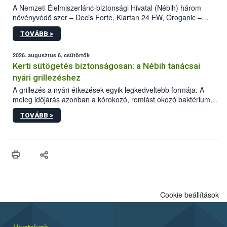
A Nemzeti Élelmiszerlánc-biztonsági Hivatal (Nébih) három
növényvédő szer – Decis Forte, Klartan 24 EW, Oroganic –
engedélyokiratát módosította, így azok a szüretet követően,
TOVÁBB >
egészen a vesszőérettség (BBCH 91) stádiumáig
felhasználhatóak a szőlőben. A kiterjesztések célja, hogy a korai
érésű szőlőkben is legyen lehetőség a károsító elleni további
2026. augusztus 6, csütörtök
védekezésre. Az Oroganic készítmény kis kiszerelésben kiskerti
Kerti sütögetés biztonságosan: a Nébih tanácsai
felhasználók számára is elérhető és ökológiai termesztésben is
nyári grillezéshez
engedélyezett.
A grillezés a nyári étkezések egyik legkedveltebb formája. A
meleg időjárás azonban a kórokozó, romlást okozó baktériumok
gyorsabb szaporodásának is kedvez. A szabadtéri sütögetés
TOVÁBB >
ezért nem csupán a megfelelő sütési technikáról szól: legalább
ilyen fontos az alapanyagok biztonságos kezelése, az alapvető
higiéniai szabályok betartása, a megfelelő hőkezelés, valamint a
maradékok szakszerű tárolása. A Nemzeti Élelmiszerlánc-
biztonsági Hivatal (Nébih) Oktatási Programja összegyűjtötte a
biztonságos grillezés legfontosabb tudnivalóit.
Cookie beállítások