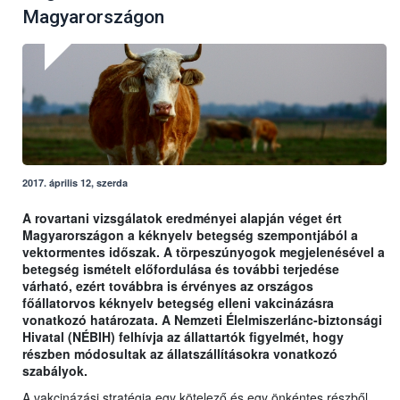
Magyarországon
2017. április 12, szerda
A rovartani vizsgálatok eredményei alapján véget ért
Magyarországon a kéknyelv betegség szempontjából a
vektormentes időszak. A törpeszúnyogok megjelenésével a
betegség ismételt előfordulása és további terjedése
várható, ezért továbbra is érvényes az országos
főállatorvos kéknyelv betegség elleni vakcinázásra
vonatkozó határozata. A Nemzeti Élelmiszerlánc-biztonsági
Hivatal (NÉBIH) felhívja az állattartók figyelmét, hogy
részben módosultak az állatszállításokra vonatkozó
szabályok.
A vakcinázási stratégia egy kötelező és egy önkéntes részből