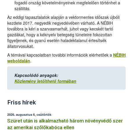
fogadó ország követelményeinek megfelelően történhet a
szállítás.
Az eddigi tapasztalatok alapján a vektormentes időszak újbóli
kezdete 2017. negyedik negyedévében várható. A NÉBIH
továbbra is kéri a szarvasmarhát, juhot vagy kecskét tartó
gazdákat, hogy a kéknyelv betegség tüneteire fokozottan
figyeljenek, és gyanú esetén haladéktalanul értesítsék
állatorvosukat.
A témával kapcsolatban további információk elérhetőek a
NÉBIH
weboldalán
.
Kapcsolódó anyagok:
Közlemény letölthető formában
Friss hírek
2026. augusztus 6, csütörtök
Szüret után is alkalmazható három növényvédő szer
az amerikai szőlőkabóca ellen