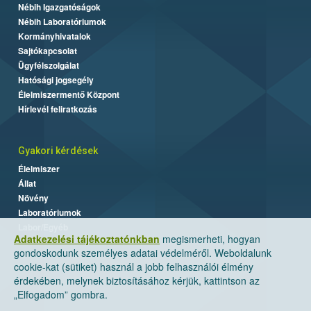
Nébih Igazgatóságok
Nébih Laboratóriumok
Kormányhivatalok
Sajtókapcsolat
Ügyfélszolgálat
Hatósági jogsegély
Élelmiszermentő Központ
Hírlevél feliratkozás
Gyakori kérdések
Élelmiszer
Állat
Növény
Laboratóriumok
Labor/Egyéb
Adatkezelési tájékoztatónkban
megismerheti, hogyan
gondoskodunk személyes adatai védelméről. Weboldalunk
cookie-kat (sütiket) használ a jobb felhasználói élmény
érdekében, melynek biztosításához kérjük, kattintson az
„Elfogadom” gombra.