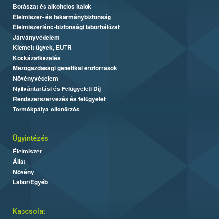
Borászat és alkoholos italok
Élelmiszer- és takarmánybiztonság
Élelmiszerlánc-biztonsági laborhálózat
Járványvédelem
Kiemelt ügyek, EUTR
Kockázatkezelés
Mezőgazdasági genetikai erőforrások
Növényvédelem
Nyilvántartási és Felügyeleti Díj
Rendszerszervezés és felügyelet
Termékpálya-ellenőrzés
Ügyintézés
Élelmiszer
Állat
Növény
Labor/Egyéb
Kapcsolat