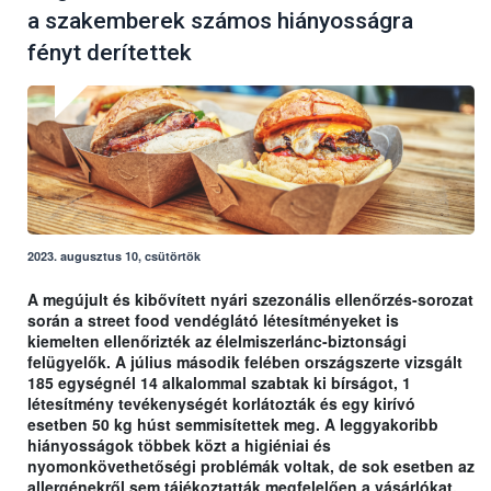
a szakemberek számos hiányosságra
fényt derítettek
2023. augusztus 10, csütörtök
A megújult és kibővített nyári szezonális ellenőrzés-sorozat
során a street food vendéglátó létesítményeket is
kiemelten ellenőrizték az élelmiszerlánc-biztonsági
felügyelők. A július második felében országszerte vizsgált
185 egységnél 14 alkalommal szabtak ki bírságot, 1
létesítmény tevékenységét korlátozták és egy kirívó
esetben 50 kg húst semmisítettek meg. A leggyakoribb
hiányosságok többek közt a higiéniai és
nyomonkövethetőségi problémák voltak, de sok esetben az
allergénekről sem tájékoztatták megfelelően a vásárlókat.