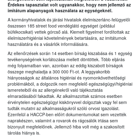
Érdekes tapasztalat volt ugyanakkor, hogy nem jellemző az
imitátum alapanyagok használata az egységeknél.
A kormányhivatalok és járási hivatalok élelmiszerlánc-felügyelői
összesen 185 street food vendéglátó egységet (például
büfékocsikat) vettek górcső alá. Kiemelt figyelmet fordítottak az
élelmiszerhigiéniai követelmények betartására, az imitátumok
használatára és a vásárlók informálására.
Az ellenőrzések során 14 esetben bírság kiszabása és 1 egység
tevékenységének korlátozása mellett döntöttek. Több eljárás
még folyamatban van, azonban az eddig kiszabott bírságok
összege meghaladja a 300 000 Ft-ot. A leggyakoribb
hiányosságok az általános higiéniai és nyomonkövethetőségi
problémákból, a dolgozók nem megfelelő egészségügyi/higiéniai
ismereteiből és az allergénekről való tájékoztatás
elmaradásából fakadtak. Az alkalmazottak számos esetben
érvénytelen egészségügyi kiskönyvvel dolgoztak vagy fel sem
tudták mutatni az alkalmasságukról szóló orvosi igazolást.
Ezenfelül a HACCP-ben előírt dokumentumokat sem vezették
naprakészen, valamint a rovarok és rágcsálók irtása sem
bizonyult megfelelőnek. Jellemző hiba volt még a szakosított
tárolás hiánya is.