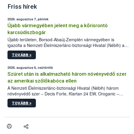
Friss hírek
2026. augusztus 7, péntek
Újabb vármegyében jelent meg a kőrisrontó
karcsúdíszbogár
Újabb területen, Borsod-Abaúj-Zemplén vármegyében is
igazolta a Nemzeti Élelmiszerlánc-biztonsági Hivatal (Nébih) a
kőrisrontó karcsúdíszbogár (Agrilus planipennis) jelenlétét. A
TOVÁBB >
kártevőt nem csak színcsapdában találták meg, de már fertőzött
fában is azonosították. A növényvédelmi szakemberek folytatják
az intenzív felderítést, emellett az intézkedéseket a szlovák
2026. augusztus 6, csütörtök
hatósággal is összehangolják a terjedés megállítása érdekében.
Szüret után is alkalmazható három növényvédő szer
az amerikai szőlőkabóca ellen
A Nemzeti Élelmiszerlánc-biztonsági Hivatal (Nébih) három
növényvédő szer – Decis Forte, Klartan 24 EW, Oroganic –
engedélyokiratát módosította, így azok a szüretet követően,
TOVÁBB >
egészen a vesszőérettség (BBCH 91) stádiumáig
felhasználhatóak a szőlőben. A kiterjesztések célja, hogy a korai
érésű szőlőkben is legyen lehetőség a károsító elleni további
védekezésre. Az Oroganic készítmény kis kiszerelésben kiskerti
felhasználók számára is elérhető és ökológiai termesztésben is
engedélyezett.