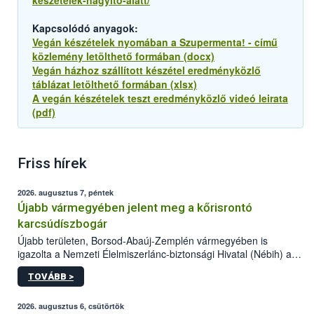
keszetelek-nagyito-alatt/
Kapcsolódó anyagok:
Vegán készételek nyomában a Szupermenta! - című
közlemény letölthető formában (docx)
Vegán házhoz szállított készétel eredményközlő
táblázat letölthető formában (xlsx)
A vegán készételek teszt eredményközlő videó leirata
(pdf)
Friss hírek
2026. augusztus 7, péntek
Újabb vármegyében jelent meg a kőrisrontó
karcsúdíszbogár
Újabb területen, Borsod-Abaúj-Zemplén vármegyében is
igazolta a Nemzeti Élelmiszerlánc-biztonsági Hivatal (Nébih) a
kőrisrontó karcsúdíszbogár (Agrilus planipennis) jelenlétét. A
TOVÁBB >
kártevőt nem csak színcsapdában találták meg, de már fertőzött
fában is azonosították. A növényvédelmi szakemberek folytatják
az intenzív felderítést, emellett az intézkedéseket a szlovák
2026. augusztus 6, csütörtök