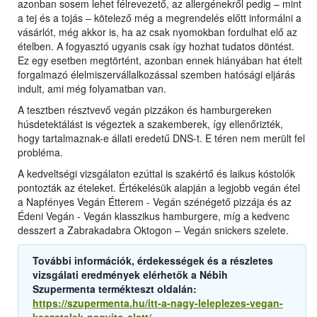
azonban sosem lehet félrevezető, az allergénekről pedig – mint
a tej és a tojás – kötelező még a megrendelés előtt informálni a
vásárlót, még akkor is, ha az csak nyomokban fordulhat elő az
ételben. A fogyasztó ugyanis csak így hozhat tudatos döntést.
Ez egy esetben megtörtént, azonban ennek hiányában hat ételt
forgalmazó élelmiszervállalkozással szemben hatósági eljárás
indult, ami még folyamatban van.
A tesztben résztvevő vegán pizzákon és hamburgereken
húsdetektálást is végeztek a szakemberek, így ellenőrizték,
hogy tartalmaznak-e állati eredetű DNS-t. E téren nem merült fel
probléma.
A kedveltségi vizsgálaton ezúttal is szakértő és laikus kóstolók
pontozták az ételeket. Értékelésük alapján a legjobb vegán étel
a Napfényes Vegán Étterem - Vegán szénégető pizzája és az
Édeni Vegán - Vegán klasszikus hamburgere, míg a kedvenc
desszert a Zabrakadabra Oktogon – Vegán snickers szelete.
További információk, érdekességek és a részletes
vizsgálati eredmények elérhetők a Nébih
Szupermenta termékteszt oldalán:
https://szupermenta.hu/itt-a-nagy-leleplezes-vegan-