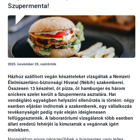
Szupermenta!
2023. november 23, csütörtök
Házhoz szállított vegán készételeket vizsgáltak a Nemzeti
Élelmiszerlánc-biztonsági Hivatal (Nébih) szakemberei.
Összesen 13 készétel, öt pizza, öt hamburger és három
snickers szelet került a Szupermenta asztalára. Hat
vendéglátó egységben helyszíni ellenőrzés is történt: négy
esetben eljárást indítottak a szakemberek, egy vállalkozás
tevékenységét pedig nyár elején ideiglenesen
felfüggesztették. A laboratóriumi vizsgálatok több esetben
állati eredetű fehérjét is kimutattak a vegánnak ígért
ételekben.
Napjainkban egyre népszerűbbek a húsmentes vagy teljes