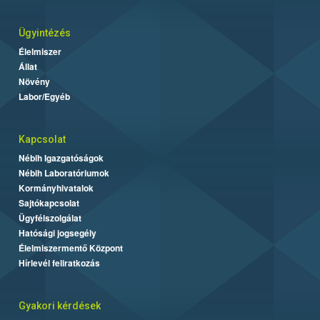
Ügyintézés
Élelmiszer
Állat
Növény
Labor/Egyéb
Kapcsolat
Nébih Igazgatóságok
Nébih Laboratóriumok
Kormányhivatalok
Sajtókapcsolat
Ügyfélszolgálat
Hatósági jogsegély
Élelmiszermentő Központ
Hírlevél feliratkozás
Gyakori kérdések