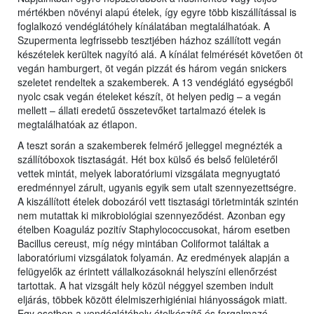
mértékben növényi alapú ételek, így egyre több kiszállítással is
foglalkozó vendéglátóhely kínálatában megtalálhatóak. A
Szupermenta legfrissebb tesztjében házhoz szállított vegán
készételek kerültek nagyító alá. A kínálat felmérését követően öt
vegán hamburgert, öt vegán pizzát és három vegán snickers
szeletet rendeltek a szakemberek. A 13 vendéglátó egységből
nyolc csak vegán ételeket készít, öt helyen pedig – a vegán
mellett – állati eredetű összetevőket tartalmazó ételek is
megtalálhatóak az étlapon.
A teszt során a szakemberek felmérő jelleggel megnézték a
szállítóboxok tisztaságát. Hét box külső és belső felületéről
vettek mintát, melyek laboratóriumi vizsgálata megnyugtató
eredménnyel zárult, ugyanis egyik sem utalt szennyezettségre.
A kiszállított ételek dobozáról vett tisztasági törletminták szintén
nem mutattak ki mikrobiológiai szennyeződést. Azonban egy
ételben Koaguláz pozitív Staphylococcusokat, három esetben
Bacillus cereust, míg négy mintában Coliformot találtak a
laboratóriumi vizsgálatok folyamán. Az eredmények alapján a
felügyelők az érintett vállalkozásoknál helyszíni ellenőrzést
tartottak. A hat vizsgált hely közül néggyel szemben indult
eljárás, többek között élelmiszerhigiéniai hiányosságok miatt.
Egy esetben a vendéglátóhely ételkészítő és forgalmazó