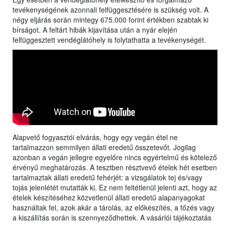
tevékenységének azonnali felfüggesztésére is szükség volt. A
négy eljárás során mintegy 675.000 forint értékben szabtak ki
bírságot. A feltárt hibák kijavítása után a nyár elején
felfüggesztett vendéglátóhely is folytathatta a tevékenységét.
Alapvető fogyasztói elvárás, hogy egy vegán étel ne
tartalmazzon semmilyen állati eredetű összetevőt. Jogilag
azonban a vegán jellegre egyelőre nincs egyértelmű és kötelező
érvényű meghatározás. A tesztben résztvevő ételek hét esetben
tartalmaztak állati eredetű fehérjét: a vizsgálatok tej és/vagy
tojás jelenlétét mutatták ki. Ez nem feltétlenül jelenti azt, hogy az
ételek készítéséhez közvetlenül állati eredetű alapanyagokat
használtak fel, azok akár a tárolás, az előkészítés, a főzés vagy
a kiszállítás során is szennyeződhettek. A vásárlói tájékoztatás