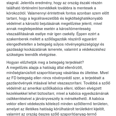
stagnál. Jelentős eredmény, hogy az ország északi részén
található történelmi borvidékek továbbra is mentesek a
kórokozótól. Valamennyi érintettnek fontos azonban szem előtt
tartani, hogy a legcélravezetőbb és legköltséghatékonyabb
védelmet a károsító bejutásának megelőzése jelenti, mivel
annak megtelepedése esetén a károsítómentesség
visszaállításának esélye már igen csekély. Éppen ezért a
szakemberek mellett a szőlősgazdák részéről egyaránt
elengedhetetlen a betegség súlyos növényegészségügyi és
gazdasági kockázatának ismerete, valamint a védekezéshez
szükséges teendők elvégzése.
Hogyan előzhetjük meg a betegség terjedését?
A megelőzés alapja a hatóság által ellenőrzött,
minőségtanúsított szaporítóanyag vásárlása és ültetése. Mivel
az FD betegség ellen nincs növényvédő szer, a terjedését a
gazdanövények irtásával lehet visszaszorítani. Továbbá a szőlő
védelmét az amerikai szőlőkabóca elleni, időben elvégzett
kezelésekkel lehet biztosítani, mivel a kabóca egyedszámának
csökkentésével a járványveszély is mérsékelhető. A kabóca
vektor elleni védekezés kötelező minden szőlőtermő területen,
amelyet az illetékes hatóság körülhatárolt területként kijelölt,
valamint az ország összes szőlő szaporítóanyag-termő