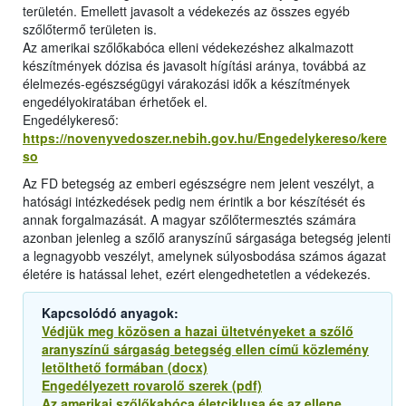
területén. Emellett javasolt a védekezés az összes egyéb
szőlőtermő területen is.
Az amerikai szőlőkabóca elleni védekezéshez alkalmazott
készítmények dózisa és javasolt hígítási aránya, továbbá az
élelmezés-egészségügyi várakozási idők a készítmények
engedélyokiratában érhetőek el.
Engedélykereső:
https://novenyvedoszer.nebih.gov.hu/Engedelykereso/kere
so
Az FD betegség az emberi egészségre nem jelent veszélyt, a
hatósági intézkedések pedig nem érintik a bor készítését és
annak forgalmazását. A magyar szőlőtermesztés számára
azonban jelenleg a szőlő aranyszínű sárgasága betegség jelenti
a legnagyobb veszélyt, amelynek súlyosbodása számos ágazat
életére is hatással lehet, ezért elengedhetetlen a védekezés.
Kapcsolódó anyagok:
Védjük meg közösen a hazai ültetvényeket a szőlő
aranyszínű sárgaság betegség ellen című közlemény
letölthető formában (docx)
Engedélyezett rovarolő szerek (pdf)
Az amerikai szőlőkabóca életciklusa és az ellene