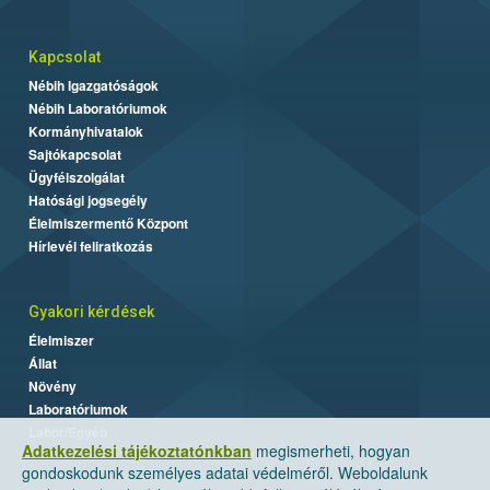
Kapcsolat
Nébih Igazgatóságok
Nébih Laboratóriumok
Kormányhivatalok
Sajtókapcsolat
Ügyfélszolgálat
Hatósági jogsegély
Élelmiszermentő Központ
Hírlevél feliratkozás
Gyakori kérdések
Élelmiszer
Állat
Növény
Laboratóriumok
Labor/Egyéb
Adatkezelési tájékoztatónkban
megismerheti, hogyan
gondoskodunk személyes adatai védelméről. Weboldalunk