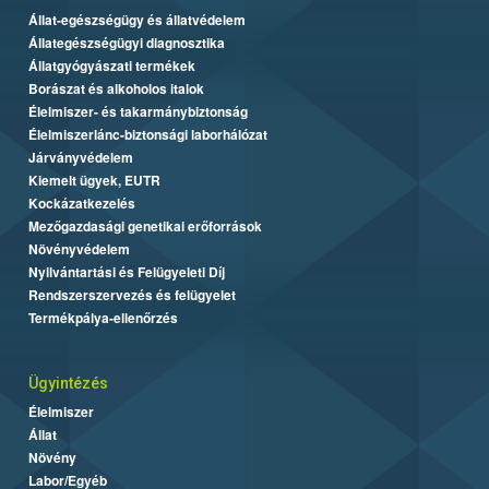
Állat-egészségügy és állatvédelem
Állategészségügyi diagnosztika
Állatgyógyászati termékek
Borászat és alkoholos italok
Élelmiszer- és takarmánybiztonság
Élelmiszerlánc-biztonsági laborhálózat
Járványvédelem
Kiemelt ügyek, EUTR
Kockázatkezelés
Mezőgazdasági genetikai erőforrások
Növényvédelem
Nyilvántartási és Felügyeleti Díj
Rendszerszervezés és felügyelet
Termékpálya-ellenőrzés
Ügyintézés
Élelmiszer
Állat
Növény
Labor/Egyéb