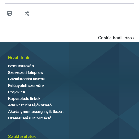
érésű szőlőkben is legyen lehetőség a károsító elleni további
védekezésre. Az Oroganic készítmény kis kiszerelésben kiskerti
felhasználók számára is elérhető és ökológiai termesztésben is
engedélyezett.
Cookie beállítások
Hivatalunk
Bemutatkozás
Szervezeti felépítés
Gazdálkodási adatok
Felügyeleti szervünk
Projektek
Kapcsolódó linkek
Adatkezelési tájékoztató
Akadálymentességi nyilatkozat
Üzemeltetési információ
Szakterületek