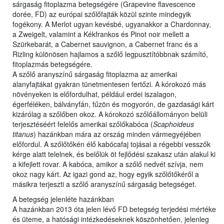
sárgaság fitoplazma betegségére (Grapevine flavescence
dorée, FD) az európai szőlőfajták közül szinte mindegyik
fogékony. A Merlot ugyan kevésbé, ugyanakkor a Chardonnay,
a Zweigelt, valamint a Kékfrankos és Pinot noir mellett a
Szürkebarát, a Cabernet sauvignon, a Cabernet franc és a
Rizling különösen hajlamos a szőlő legpusztítóbbnak számító,
fitoplazmás betegségére.
A szőlő aranyszínű sárgaság fitoplazma az amerikai
alanyfajtákat gyakran tünetmentesen fertőzi. A kórokozó más
növényeken is előfordulhat, például erdei iszalagon,
égerféléken, bálványfán, fűzön és mogyorón, de gazdasági kárt
kizárólag a szőlőben okoz. A kórokozó szőlőállományon belüli
terjesztéséért felelős amerikai szőlőkabóca (
Scaphoideus
titanus
) hazánkban mára az ország minden vármegyéjében
előfordul. A szőlőtőkén élő kabócafaj tojásai a régebbi vesszők
kérge alatt telelnek, és belőlük öt fejlődési szakasz után alakul ki
a kifejlett rovar. A kabóca, amikor a szőlő nedvét szívja, nem
okoz nagy kárt. Az igazi gond az, hogy egyik szőlőtőkéről a
másikra terjeszti a szőlő aranyszínű sárgaság betegséget.
A betegség jelenléte hazánkban
A hazánkban 2013 óta jelen lévő FD betegség terjedési mértéke
és üteme, a hatósági intézkedéseknek köszönhetően, jelenleg