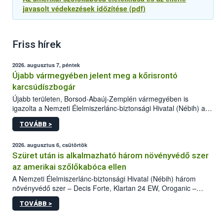
javasolt védekezések időzítése (pdf)
Friss hírek
2026. augusztus 7, péntek
Újabb vármegyében jelent meg a kőrisrontó
karcsúdíszbogár
Újabb területen, Borsod-Abaúj-Zemplén vármegyében is
igazolta a Nemzeti Élelmiszerlánc-biztonsági Hivatal (Nébih) a
kőrisrontó karcsúdíszbogár (Agrilus planipennis) jelenlétét. A
TOVÁBB >
kártevőt nem csak színcsapdában találták meg, de már fertőzött
fában is azonosították. A növényvédelmi szakemberek folytatják
az intenzív felderítést, emellett az intézkedéseket a szlovák
2026. augusztus 6, csütörtök
hatósággal is összehangolják a terjedés megállítása érdekében.
Szüret után is alkalmazható három növényvédő szer
az amerikai szőlőkabóca ellen
A Nemzeti Élelmiszerlánc-biztonsági Hivatal (Nébih) három
növényvédő szer – Decis Forte, Klartan 24 EW, Oroganic –
engedélyokiratát módosította, így azok a szüretet követően,
TOVÁBB >
egészen a vesszőérettség (BBCH 91) stádiumáig
felhasználhatóak a szőlőben. A kiterjesztések célja, hogy a korai