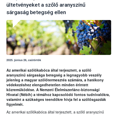
ültetvényeket a szőlő aranyszínű
sárgaság betegség ellen
2025. június 26, csütörtök
Az amerikai szőlőkabóca által terjesztett, a szőlő
aranyszínű sárgasága betegség a legnagyobb veszély
jelenleg a magyar szőlőtermesztés számára, a hatékony
védekezéshez elengedhetetlen minden érintett
közreműködése. A Nemzeti Élelmiszerlánc-biztonsági
Hivatal (Nébih) a témához kapcsolódó fontos tudnivalókra,
valamint a szükséges teendőkre hívja fel a szőlősgazdák
figyelmét.
Az amerikai szőlőkabóca által terjesztett, a szőlő aranyszínű