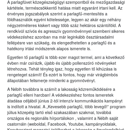
A parlagfüvet közegészségügyi szempontból és mezőgazdasági
kártétele, terméscsökkentő hatása miatt egyaránt irtani kell. Az
érvényes jogszabályok szerint a parlagfű-mentesítés a
földhasználók egyéni kötelessége, legyen az akár egy néhány
négyzetméteres kiskert vagy több száz hektáros szántóföld. A
rendkívül szívós és agresszív gyomnövénnyel szembeni sikeres
védekezéshez azonban ma már leginkább össztársadalmi
fellépésre van szükség, és elengedhetetlen a parlagfű és a
hatékony irtási módszerek alapos ismerete is.
Egyetlen tő parlagfű is több ezer magot termel, ami a következő
évben már csírázik, újabb és újabb pollenszóró növényeket
létrehozva. Tehát tényleg igaz, hogy egyetlen tő kihúzása is
rengeteget számít! És ezért is fontos, hogy már virágbimbós
állapotában felismerje mindenki a gyomnövényt.
A Nébih továbbra is számít a lakosság közreműködésére a
parlagfű elleni harcban! A védekezéshez fontos ismeretek
átadása céljából június 2-tól intenzív kommunikációs kampányt
is indított a hivatal. A „Kevesebb parlagfű, több levegő!” program
július közepéig tartó első szakaszában szakmai, továbbá
országos és regionális hírportálokon , valamint a Nébih saját
csatornáin (weboldal, Facebook, Youtube, kampányoldalak,
Konyhasziget magazin) találkozhat a lakosság a figyelemfelhívó,