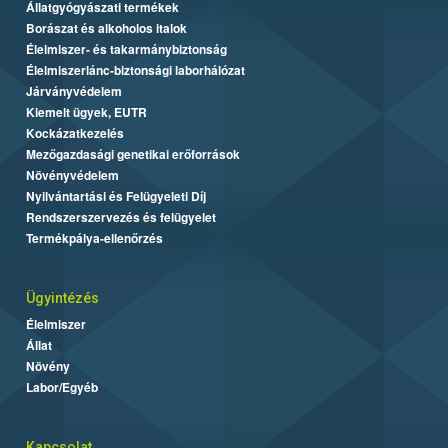
Állatgyógyászati termékek
Borászat és alkoholos italok
Élelmiszer- és takarmánybiztonság
Élelmiszerlánc-biztonsági laborhálózat
Járványvédelem
Kiemelt ügyek, EUTR
Kockázatkezelés
Mezőgazdasági genetikai erőforrások
Növényvédelem
Nyilvántartási és Felügyeleti Díj
Rendszerszervezés és felügyelet
Termékpálya-ellenőrzés
Ügyintézés
Élelmiszer
Állat
Növény
Labor/Egyéb
Kapcsolat