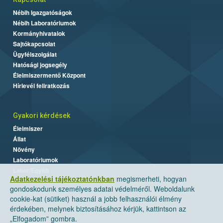
Nébih Igazgatóságok
Nébih Laboratóriumok
Kormányhivatalok
Sajtókapcsolat
Ügyfélszolgálat
Hatósági jogsegély
Élelmiszermentő Központ
Hírlevél feliratkozás
Gyakori kérdések
Élelmiszer
Állat
Növény
Laboratóriumok
Labor/Egyéb
Adatkezelési tájékoztatónkban
megismerheti, hogyan
gondoskodunk személyes adatai védelméről. Weboldalunk
cookie-kat (sütiket) használ a jobb felhasználói élmény
érdekében, melynek biztosításához kérjük, kattintson az
„Elfogadom” gombra.