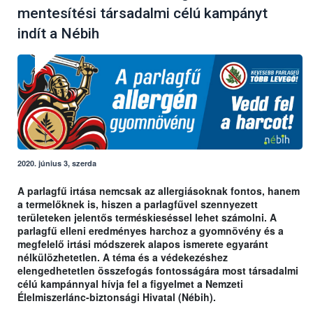
mentesítési társadalmi célú kampányt
indít a Nébih
2020. június 3, szerda
A parlagfű irtása nemcsak az allergiásoknak fontos, hanem
a termelőknek is, hiszen a parlagfűvel szennyezett
területeken jelentős terméskieséssel lehet számolni. A
parlagfű elleni eredményes harchoz a gyomnövény és a
megfelelő irtási módszerek alapos ismerete egyaránt
nélkülözhetetlen. A téma és a védekezéshez
elengedhetetlen összefogás fontosságára most társadalmi
célú kampánnyal hívja fel a figyelmet a Nemzeti
Élelmiszerlánc-biztonsági Hivatal (Nébih).