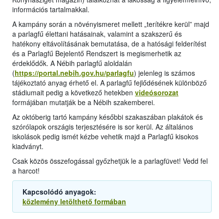
információs tartalmakkal.
A kampány során a növényismeret mellett „terítékre kerül” majd
a parlagfű élettani hatásainak, valamint a szakszerű és
hatékony eltávolításának bemutatása, de a hatósági felderítést
és a Parlagfű Bejelentő Rendszert is megismerhetik az
érdeklődők. A Nébih parlagfű aloldalán
(
https://portal.nebih.gov.hu/parlagfu
) jelenleg is számos
tájékoztató anyag érhető el. A parlagfű fejlődésének különböző
stádiumait pedig a következő hetekben
videósorozat
formájában mutatják be a Nébih szakemberei.
Az októberig tartó kampány későbbi szakaszában plakátok és
szórólapok országis terjesztésére is sor kerül. Az általános
iskolások pedig ismét kézbe vehetik majd a Parlagfű kisokos
kiadványt.
Csak közös összefogással győzhetjük le a parlagfüvet! Vedd fel
a harcot!
Kapcsolódó anyagok:
közlemény letölthető formában