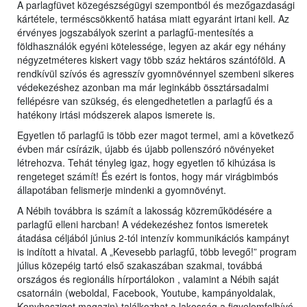
A parlagfüvet közegészségügyi szempontból és mezőgazdasági
kártétele, terméscsökkentő hatása miatt egyaránt irtani kell. Az
érvényes jogszabályok szerint a parlagfű-mentesítés a
földhasználók egyéni kötelessége, legyen az akár egy néhány
négyzetméteres kiskert vagy több száz hektáros szántóföld. A
rendkívül szívós és agresszív gyomnövénnyel szembeni sikeres
védekezéshez azonban ma már leginkább össztársadalmi
fellépésre van szükség, és elengedhetetlen a parlagfű és a
hatékony irtási módszerek alapos ismerete is.
Egyetlen tő parlagfű is több ezer magot termel, ami a következő
évben már csírázik, újabb és újabb pollenszóró növényeket
létrehozva. Tehát tényleg igaz, hogy egyetlen tő kihúzása is
rengeteget számít! És ezért is fontos, hogy már virágbimbós
állapotában felismerje mindenki a gyomnövényt.
A Nébih továbbra is számít a lakosság közreműködésére a
parlagfű elleni harcban! A védekezéshez fontos ismeretek
átadása céljából június 2-tól intenzív kommunikációs kampányt
is indított a hivatal. A „Kevesebb parlagfű, több levegő!” program
július közepéig tartó első szakaszában szakmai, továbbá
országos és regionális hírportálokon , valamint a Nébih saját
csatornáin (weboldal, Facebook, Youtube, kampányoldalak,
Konyhasziget magazin) találkozhat a lakosság a figyelemfelhívó,