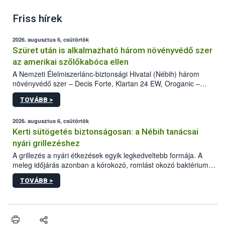
Friss hírek
2026. augusztus 6, csütörtök
Szüret után is alkalmazható három növényvédő szer
az amerikai szőlőkabóca ellen
A Nemzeti Élelmiszerlánc-biztonsági Hivatal (Nébih) három
növényvédő szer – Decis Forte, Klartan 24 EW, Oroganic –
engedélyokiratát módosította, így azok a szüretet követően,
TOVÁBB >
egészen a vesszőérettség (BBCH 91) stádiumáig
felhasználhatóak a szőlőben. A kiterjesztések célja, hogy a korai
érésű szőlőkben is legyen lehetőség a károsító elleni további
2026. augusztus 6, csütörtök
védekezésre. Az Oroganic készítmény kis kiszerelésben kiskerti
Kerti sütögetés biztonságosan: a Nébih tanácsai
felhasználók számára is elérhető és ökológiai termesztésben is
nyári grillezéshez
engedélyezett.
A grillezés a nyári étkezések egyik legkedveltebb formája. A
meleg időjárás azonban a kórokozó, romlást okozó baktériumok
gyorsabb szaporodásának is kedvez. A szabadtéri sütögetés
TOVÁBB >
ezért nem csupán a megfelelő sütési technikáról szól: legalább
ilyen fontos az alapanyagok biztonságos kezelése, az alapvető
higiéniai szabályok betartása, a megfelelő hőkezelés, valamint a
maradékok szakszerű tárolása. A Nemzeti Élelmiszerlánc-
biztonsági Hivatal (Nébih) Oktatási Programja összegyűjtötte a