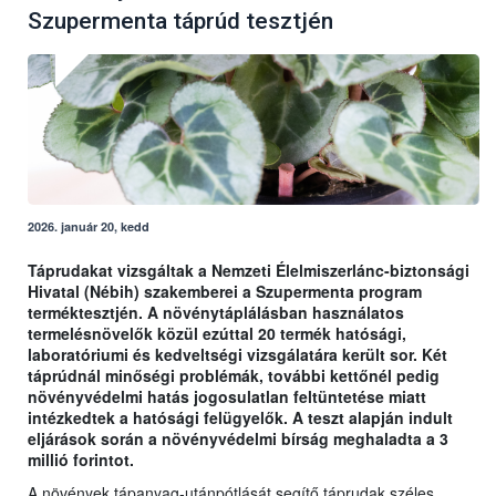
Szupermenta táprúd tesztjén
2026. január 20, kedd
Táprudakat vizsgáltak a Nemzeti Élelmiszerlánc-biztonsági
Hivatal (Nébih) szakemberei a Szupermenta program
terméktesztjén. A növénytáplálásban használatos
termelésnövelők közül ezúttal 20 termék hatósági,
laboratóriumi és kedveltségi vizsgálatára került sor. Két
táprúdnál minőségi problémák, további kettőnél pedig
növényvédelmi hatás jogosulatlan feltüntetése miatt
intézkedtek a hatósági felügyelők. A teszt alapján indult
eljárások során a növényvédelmi bírság meghaladta a 3
millió forintot.
A növények tápanyag-utánpótlását segítő táprudak széles