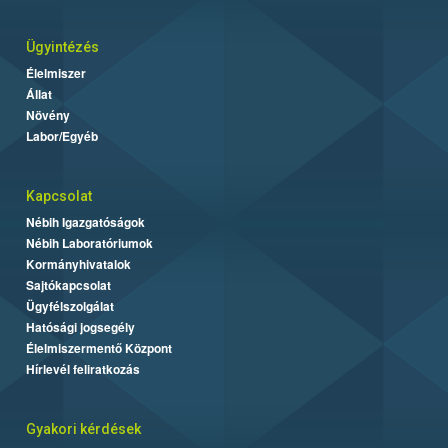
Ügyintézés
Élelmiszer
Állat
Növény
Labor/Egyéb
Kapcsolat
Nébih Igazgatóságok
Nébih Laboratóriumok
Kormányhivatalok
Sajtókapcsolat
Ügyfélszolgálat
Hatósági jogsegély
Élelmiszermentő Központ
Hírlevél feliratkozás
Gyakori kérdések