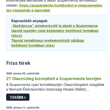
eredmények elérhetőek a Nébih Szupermenta termékteszt
oldalán:
https://szupermenta.hu/laborbol-a-viragcserepbe-
igy-vizsgaztak-a-taprudak/
Kapcsolódó anyagok:
„Vashiányos” termésnövelő is akadt a Szupermenta
táprúd tesztjén című közlemény letölthető formában
(docx)
Táprúd termékteszt eredményközlő táblázat
letölthető formában (xlsx)
Friss hírek
2026. június 25, csütörtök
27 Olaszrizling bizonyított a Szupermenta tesztjén
A Szupermenta nyári terméktesztjén Olaszrizlingeket vizsgáltak
a Nemzeti Élelmiszerlánc-biztonsági Hivatal (Nébih)
szakemberei. Összesen 27 bor került „nagyító alá”, melyek az
TOVÁBB >
élelmiszerbiztonsági és -minőségi vizsgálatok, valamint a
jelölés-ellenőrzés szempontjából is megfeleltek. A kedveltségi
vizsgálaton az is kiderült, melyek a kóstolók által
2026. június 11, csütörtök