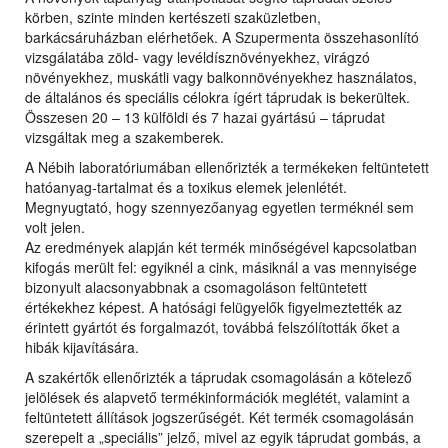
körben, szinte minden kertészeti szaküzletben,
barkácsáruházban elérhetőek. A Szupermenta összehasonlító
vizsgálatába zöld- vagy levéldísznövényekhez, virágzó
növényekhez, muskátli vagy balkonnövényekhez használatos,
de általános és speciális célokra ígért táprudak is bekerültek.
Összesen 20 – 13 külföldi és 7 hazai gyártású – táprudat
vizsgáltak meg a szakemberek.
A Nébih laboratóriumában ellenőrizték a termékeken feltüntetett
hatóanyag-tartalmat és a toxikus elemek jelenlétét.
Megnyugtató, hogy szennyezőanyag egyetlen terméknél sem
volt jelen.
Az eredmények alapján két termék minőségével kapcsolatban
kifogás merült fel: egyiknél a cink, másiknál a vas mennyisége
bizonyult alacsonyabbnak a csomagoláson feltüntetett
értékekhez képest. A hatósági felügyelők figyelmeztették az
érintett gyártót és forgalmazót, továbbá felszólították őket a
hibák kijavítására.
A szakértők ellenőrizték a táprudak csomagolásán a kötelező
jelölések és alapvető termékinformációk meglétét, valamint a
feltüntetett állítások jogszerűségét. Két termék csomagolásán
szerepelt a „speciális” jelző, mivel az egyik táprudat gombás, a