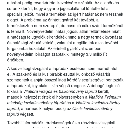
másikat pedig rovarkártétel kezelésére szánták. Az ellenőrzés
során kiderült, hogy a gyártó jogosulatlanul tüntette fel a
speciális jelzőt, mivel a termékek az ígért hatásnak nem tesznek
eleget. A probléma az érintett gyártó két további, a
termékteszten nem szereplő, de hasonló célra szánt termékénél
is fennállt. Növényvédelmi hatás jogosulatlan feltüntetése miatt
a hatósági felügyelők elrendelték mind a négy termék kivonását
és hatósági zár alá vételét, valamint megtiltották azok további
forgalomba hozatalát. Az érintett gyártóval szemben
növényvédelmi bírságot szabtak ki mintegy 3,3 millió Ft
értékben.
A kedveltségi vizsgálat a táprudak esetében sem maradhatott
el. A szakértő és laikus bírálók ezúttal különböző vásárlói
szempontok alapján összeállított kérdőív segítségével pontozták
a táprudakat, így alakult ki a végső rangsor. A dobogó legfelső
fokára a
Vitaflóra virágos és balkonnövény táprúd
került,
második helyezést értek el holtversenyben a
Vitaflóra Prémium
minőség levéldísznövény táprúd
és a
Vitaflóra levéldísznövény
táprúd
, a harmadik helyen pedig az
Oázis levéldísznövény
táprúd
végzett.
További információk, érdekességek és a részletes vizsgálati