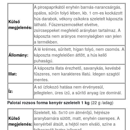
A pirospaprikától enyhén barnás-narancsárgás,
opálos, sűrűn folyó lében, kb. 1 cm-es kockázott
hús darabok, vékony csíkokra szeletelt káposzta
Külső
látható. Fűszerszemcséket elvétve,
megjelenés:
zsírcseppeket megfelelő arányban tartalmaz. A
káposzta nem arányos mennyiségben van jelen
a termékben.
A lé krémes, sűrített, hígan folyó, nem csomós. A
Állomány:
káposzta megfelelően átfőtt, a hús kellő
puhaságú.
A káposzta illata érezhető, savanykás, kevésbé
Illat:
fűszeres, nem karakteres illatú. Idegen szagtól
mentes.
A só ízfokozó hatása nem érvényesül,
Íz:
jellegtelen, üres ízű, a sűrítő anyag íze dominál.
Palotai rozsos forma kenyér szeletelt 1 kg
(22 g /adag)
Szeletelt, kb. 5x10 cm átmérőjű, héjrésze
Külső
aranybarnára sütött, matt, enyhén cserepes. A
megjelenés:
kenyérbél átsült, a héjtól nem elváló, színe a
felhasznált lisztre jellemző.