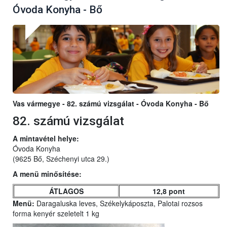
Óvoda Konyha - Bő
Vas vármegye - 82. számú vizsgálat - Óvoda Konyha - Bő
82. számú vizsgálat
A mintavétel helye:
Óvoda Konyha
(9625 Bő, Széchenyi utca 29.)
A menü minősítése:
ÁTLAGOS
12,8 pont
Menü:
Daragaluska leves, Székelykáposzta, Palotai rozsos
forma kenyér szeletelt 1 kg