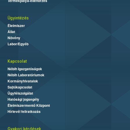
Termékpálya-ellenőrzés
Ügyintézés
Élelmiszer
Állat
Növény
Labor/Egyéb
Kapcsolat
Nébih Igazgatóságok
Nébih Laboratóriumok
Kormányhivatalok
Sajtókapcsolat
Ügyfélszolgálat
Hatósági jogsegély
Élelmiszermentő Központ
Hírlevél feliratkozás
Gyakori kérdések