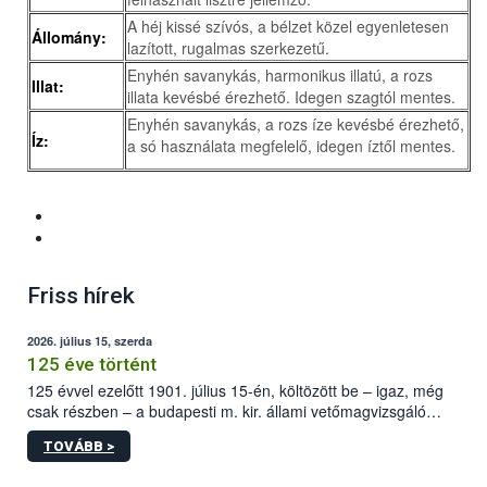
A héj kissé szívós, a bélzet közel egyenletesen
Állomány:
lazított, rugalmas szerkezetű.
Enyhén savanykás, harmonikus illatú, a rozs
Illat:
illata kevésbé érezhető. Idegen szagtól mentes.
Enyhén savanykás, a rozs íze kevésbé érezhető,
Íz:
a só használata megfelelő, idegen íztől mentes.
Friss hírek
2026. július 15, szerda
125 éve történt
125 évvel ezelőtt 1901. július 15-én, költözött be – igaz, még
csak részben – a budapesti m. kir. állami vetőmagvizsgáló
állomás a Kis Rókus utca 15. szám alatti, Czigler Győző által
TOVÁBB >
tervezett új épületébe.