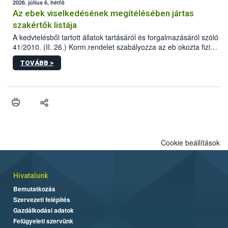
2026. július 6, hétfő
Az ebek viselkedésének megítélésében jártas
szakértők listája
A kedvtelésből tartott állatok tartásáról és forgalmazásáról szóló
41/2010. (II. 26.) Korm.rendelet szabályozza az eb okozta fizikai
sérülés, illetve ennek veszélye keletkezésekor felmerülő
TOVÁBB >
hatósági feladatokat, valamint a veszélyes eb tartását és annak
engedélyezését. Ezen eljárások során szükség esetén be kell
vonni az ebek viselkedésének megítélésében jártas szakértőt.
Cookie beállítások
Hivatalunk
Bemutatkozás
Szervezeti felépítés
Gazdálkodási adatok
Felügyeleti szervünk