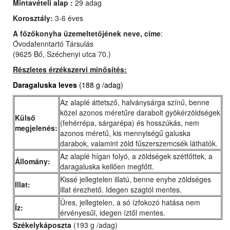
Mintavételi alap :
29 adag
Korosztály:
3-6 éves
A főzőkonyha üzemeltetőjének neve, címe
:
Óvodafenntartó Társulás
(9625 Bő, Széchenyi utca 70.)
Részletes érzékszervi minősítés:
Daragaluska leves
(188 g /adag)
Az alaplé áttetsző, halványsárga színű, benne
közel azonos méretűre darabolt gyökérzöldségek
Külső
(fehérrépa, sárgarépa) és hosszúkás, nem
megjelenés:
azonos méretű, kis mennyiségű galuska
darabok, valamint zöld fűszerszemcsék láthatók.
Az alaplé hígan folyó, a zöldségek szétfőttek, a
Állomány:
daragaluska kellően megfőtt.
Kissé jellegtelen illatú, benne enyhe zöldséges
Illat:
illat érezhető. Idegen szagtól mentes.
Üres, jellegtelen, a só ízfokozó hatása nem
Íz:
érvényesűl, idegen íztől mentes.
Székelykáposzta
(193 g /adag)