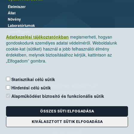
Élelmiszer
Állat
Növény
Laboratóriumok
Labor/Egyéb
Adatkezelési tájékoztatónkban
megismerheti, hogyan
gondoskodunk személyes adatai védelméről. Weboldalunk
cookie-kat (sütiket) használ a jobb felhasználói élmény
érdekében, melynek biztosításához kérjük, kattintson az
„Elfogadom” gombra.
Statisztikai célú sütik
Nemzeti Élelmiszerlánc-biztonsági Hivatal
Hirdetési célú sütik
Cím: 1024 Budapest, Keleti Károly utca. 24.
Alapműködést biztosító és funkcionális sütik
Levelezési cím: 1525 Budapest. Pf. 30.
ÖSSZES SÜTI ELFOGADÁSA
E-mail:
ugyfelszolgalat@nebih.gov.hu
Zöld szám: 06-80/263-244
KIVÁLASZTOTT SÜTIK ELFOGADÁSA
Telefon: 06-1/ 336-9000
Fax: 06-1/336-9479