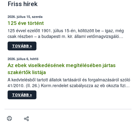
Friss hírek
2026. július 15, szerda
125 éve történt
125 évvel ezelőtt 1901. július 15-én, költözött be – igaz, még
csak részben – a budapesti m. kir. állami vetőmagvizsgáló
állomás a Kis Rókus utca 15. szám alatti, Czigler Győző által
TOVÁBB >
tervezett új épületébe.
2026. július 6, hétfő
Az ebek viselkedésének megítélésében jártas
szakértők listája
A kedvtelésből tartott állatok tartásáról és forgalmazásáról szóló
41/2010. (II. 26.) Korm.rendelet szabályozza az eb okozta fizikai
sérülés, illetve ennek veszélye keletkezésekor felmerülő
TOVÁBB >
hatósági feladatokat, valamint a veszélyes eb tartását és annak
engedélyezését. Ezen eljárások során szükség esetén be kell
vonni az ebek viselkedésének megítélésében jártas szakértőt.