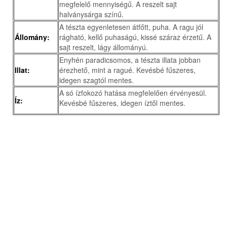
megfelelő mennyiségű. A reszelt sajt
halványsárga színű.
A tészta egyenletesen átfőtt, puha. A ragu jól
Állomány:
rágható, kellő puhaságú, kissé száraz érzetű. A
sajt reszelt, lágy állományú.
Enyhén paradicsomos, a tészta illata jobban
Illat:
érezhető, mint a ragué. Kevésbé fűszeres,
idegen szagtól mentes.
A só ízfokozó hatása megfelelően érvényesül.
Íz:
Kevésbé fűszeres, idegen íztől mentes.