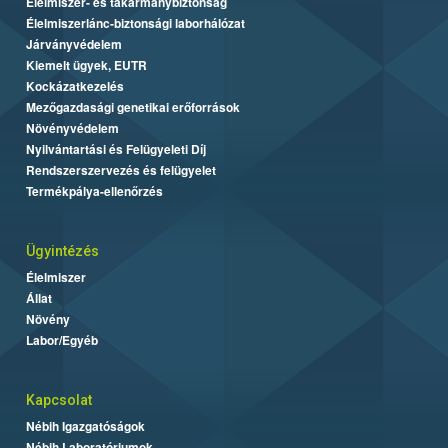
Élelmiszer- és takarmánybiztonság
Élelmiszerlánc-biztonsági laborhálózat
Járványvédelem
Kiemelt ügyek, EUTR
Kockázatkezelés
Mezőgazdasági genetikai erőforrások
Növényvédelem
Nyilvántartási és Felügyeleti Díj
Rendszerszervezés és felügyelet
Termékpálya-ellenőrzés
Ügyintézés
Élelmiszer
Állat
Növény
Labor/Egyéb
Kapcsolat
Nébih Igazgatóságok
Nébih Laboratóriumok