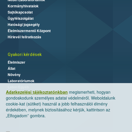
Kormányhivatalok
Sajtókapcsolat
Ügyfélszolgálat
Hatósági jogsegély
Élelmiszermentő Központ
Hírlevél feliratkozás
Gyakori kérdések
Élelmiszer
Állat
Növény
Laboratóriumok
Labor/Egyéb
Adatkezelési tájékoztatónkban
megismerheti, hogyan
gondoskodunk személyes adatai védelméről. Weboldalunk
cookie-kat (sütiket) használ a jobb felhasználói élmény
érdekében, melynek biztosításához kérjük, kattintson az
„Elfogadom” gombra.