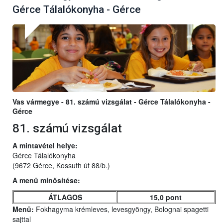
Gérce Tálalókonyha - Gérce
Vas vármegye - 81. számú vizsgálat - Gérce Tálalókonyha -
Gérce
81. számú vizsgálat
A mintavétel helye:
Gérce Tálalókonyha
(9672 Gérce, Kossuth út 88/b.)
A menü minősítése:
ÁTLAGOS
15,0 pont
Menü:
Fokhagyma krémleves, levesgyöngy, Bolognai spagetti
sajttal