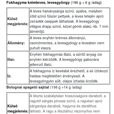
Fokhagyma krémleves, levesgyöngy
(196 g + 6 g /adag)
A leves halványsárga színű, opálos, melyben
zöld színű fűszer pettyek, a leves tetején apró
Külső
zsíradék cseppek láthatóak. A levesgyöngy
megjelenés:
világos drapp színű, közel gömb alakú, kb. 7 mm
átmérőjű.
A leves enyhén krémes állományú,
Állomány:
csomómentes, a levesgyöngy a levesben nem
puhult vissza.
Enyhén fokhagymás illatú, a sűrítő anyag íze
Illat:
enyhén kiérződik. A levesgyöngy gabonára
jellemző illatú.
A fokhagyma íz kevésbé érezhető, a só ízfokozó
Íz:
hatása megfelelően érvényesül. A
levesgyöngyön sűlt, olajos ízhatás érződik.
Bolognai spagetti sajttal
(198 g +14 g /adag)
A tészta szabálytalan hosszúságúra darabolt, a
ragutól sárgás pirosas színű, a raguban apró
Külső
sárgarépa darabok, hagyma és darálthús
megjelenés:
látható. A ragu a tésztához viszonyítva nem