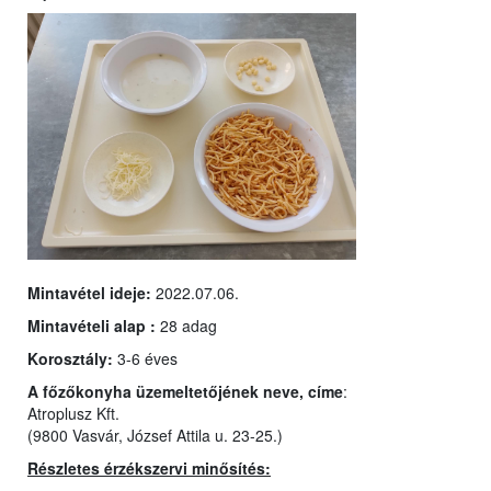
Mintavétel ideje:
2022.07.06.
Mintavételi alap :
28 adag
Korosztály:
3-6 éves
A főzőkonyha üzemeltetőjének neve, címe
:
Atroplusz Kft.
(9800 Vasvár, József Attila u. 23-25.)
Részletes érzékszervi minősítés: