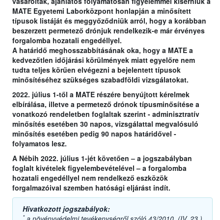
vásároltak, ajánlatos folyamatosan figyelemmel kísérniük a
MATE Egyetemi Laborközpont honlapján a minősített
típusok listáját és meggyőződniük arról, hogy a korábban
beszerzett permetező drónjuk rendelkezik-e már érvényes
forgalomba hozatali engedéllyel.
A határidő meghosszabbításának oka, hogy a MATE a
kedvezőtlen időjárási körülmények miatt egyelőre nem
tudta teljes körűen elvégezni a bejelentett típusok
minősítéséhez szükséges szabadföldi vizsgálatokat.
2022. július 1-től a MATE részére benyújtott kérelmek
elbírálása, illetve a permetező drónok típusminősítése a
vonatkozó rendeletben foglaltak szerint - adminisztratív
minősítés esetében 30 napos, vizsgálattal megvalósuló
minősítés esetében pedig 90 napos határidővel -
folyamatos lesz.
A Nébih 2022. július 1-jét követően – a jogszabályban
foglalt kivételek figyelembevételével – a forgalomba
hozatali engedéllyel nem rendelkező eszközök
forgalmazóival szemben hatósági eljárást indít.
Hivatkozott jogszabályok:
*
a növényvédelmi tevékenységről szóló 43/2010. (IV. 23.)