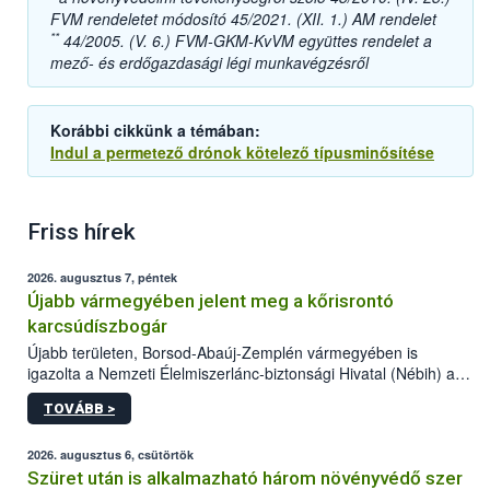
FVM rendeletet módosító 45/2021. (XII. 1.) AM rendelet
**
44/2005. (V. 6.) FVM-GKM-KvVM együttes rendelet a
mező- és erdőgazdasági légi munkavégzésről
Korábbi cikkünk a témában:
Indul a permetező drónok kötelező típusminősítése
Friss hírek
2026. augusztus 7, péntek
Újabb vármegyében jelent meg a kőrisrontó
karcsúdíszbogár
Újabb területen, Borsod-Abaúj-Zemplén vármegyében is
igazolta a Nemzeti Élelmiszerlánc-biztonsági Hivatal (Nébih) a
kőrisrontó karcsúdíszbogár (Agrilus planipennis) jelenlétét. A
TOVÁBB >
kártevőt nem csak színcsapdában találták meg, de már fertőzött
fában is azonosították. A növényvédelmi szakemberek folytatják
az intenzív felderítést, emellett az intézkedéseket a szlovák
2026. augusztus 6, csütörtök
hatósággal is összehangolják a terjedés megállítása érdekében.
Szüret után is alkalmazható három növényvédő szer