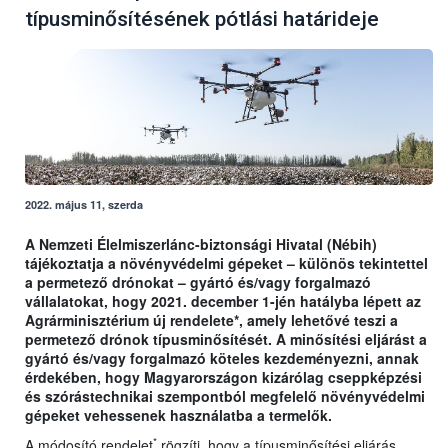
típusminősítésének pótlási határideje
2022. május 11, szerda
A Nemzeti Élelmiszerlánc-biztonsági Hivatal (Nébih)
tájékoztatja a növényvédelmi gépeket – különös tekintettel
a permetező drónokat – gyártó és/vagy forgalmazó
vállalatokat, hogy 2021. december 1-jén hatályba lépett az
Agrárminisztérium új rendelete*, amely lehetővé teszi a
permetező drónok típusminősítését. A minősítési eljárást a
gyártó és/vagy forgalmazó köteles kezdeményezni, annak
érdekében, hogy Magyarországon kizárólag cseppképzési
és szórástechnikai szempontból megfelelő növényvédelmi
gépeket vehessenek használatba a termelők.
*
A módosító rendelet
rögzíti, hogy a típusminősítési eljárás