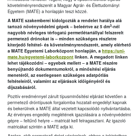
követelményrendszerét a Magyar Agrár- és Élettudományi
Egyetem (MATE) a honlapján teszi közzé.
A MATE szakemberei kidolgozták a rendelet hatálya alá
3
tartozó növényvédelmi gépek – beleértve az 5 dm
-nél
nagyobb névleges térfogatú permetlétartállyal felszerelt
permetező drónokat is – minden szükséges részletre
kiterjedő feltétel- és követelményrendszerét, amely elérhető
a MATE Egyetemi Laborközpont honlapján, a
https://uni-
mate.hu/egyetemi-laborkozpont
linken. A megadott linken
lehet tájékozódni – egyebek mellett – a MATE részére
benyújtandó dokumentumokról, a minősítési eljárás
menetéről, az esetlegesen szükséges adatpótlás
feltételeiről, valamint az eljárások időigényéről és
díjszabásáról.
Pozitív eredménnyel zárult típusminősítési eljárást követően a
permetező dróntípusok forgalomba hozatali engedélyt kapnak
és bekerülnek a MATE által vezetett kapcsolódó nyilvántartásba.
Az érvényes engedély meglétének igazolására a növényvédelmi
gépre – feltűnő helyre – matricát kell felragasztani. Az igazoló
matricákat szintén a MATE adja ki.
Azokra, akik permetező drónt vásárolnak, ebben a tekintetben