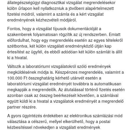
állategészségügyi diagnosztikai vizsgálat megrendelésekor
külön űrlapon kell nyilatkozniuk a jövőbeni alapértelmezett
fizetési módról, valamint a számla és a kért vizsgálat
eredményének kézhezvételi módjáról.
Fontos, hogy a vizsgálat típusok dokumentációját a
szakemberek folyamatosan rögzítik az új rendszerben. Emiatt
előfordulhat, hogy egy megrendelés esetén az egyes tételekről
szétbontva, két külön vizsgálati eredményközlő útján kap
értesítést az ügyfél, és ebből adódóan két külön számlát is állít
ki a hivatal.
Változik a laboratóriumi vizsgálatokról szóló eredmények
megküldésének módja is. Készpénzes megrendelés, valamint a
100.000 Ft összeghatárig kérhető utánvét esetén a
laboratóriumi vizsgálat eredményét továbbra is automatikusan
megkapják a megrendelők. Az átutalással történő fizetés esetén
azonban csak az összeg beérkezését követően, a számlával
együtt küldi ki a hivatal a vizsgálatok eredményét a megrendelő
partner részére.
A gyors ügyintézés érdekében az elektronikus számlázási mód
választása a célszerű, mellyel elkerülhető, hogy a postai
kézbesítéssel növekedjen a vizsgálati eredmények