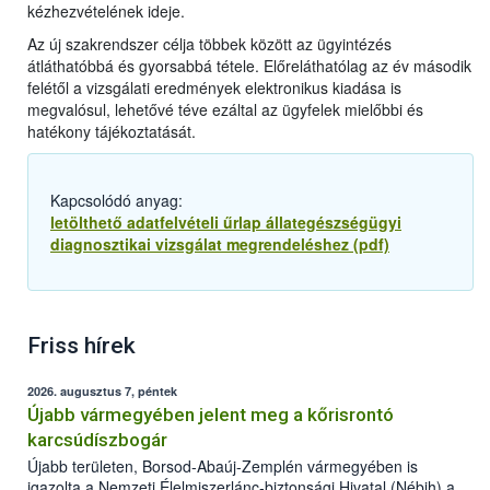
kézhezvételének ideje.
Az új szakrendszer célja többek között az ügyintézés
átláthatóbbá és gyorsabbá tétele. Előreláthatólag az év második
felétől a vizsgálati eredmények elektronikus kiadása is
megvalósul, lehetővé téve ezáltal az ügyfelek mielőbbi és
hatékony tájékoztatását.
Kapcsolódó anyag:
letölthető adatfelvételi űrlap állategészségügyi
diagnosztikai vizsgálat megrendeléshez (pdf)
Friss hírek
2026. augusztus 7, péntek
Újabb vármegyében jelent meg a kőrisrontó
karcsúdíszbogár
Újabb területen, Borsod-Abaúj-Zemplén vármegyében is
igazolta a Nemzeti Élelmiszerlánc-biztonsági Hivatal (Nébih) a