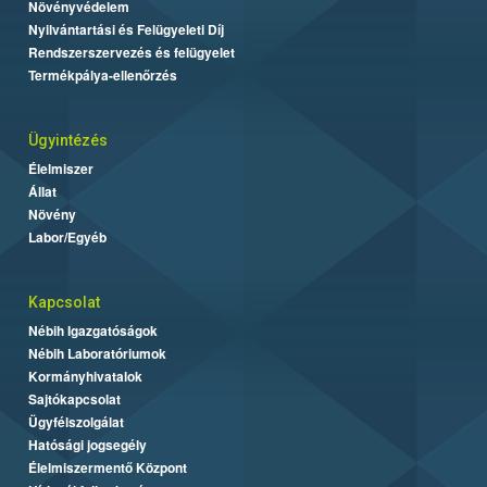
Növényvédelem
Nyilvántartási és Felügyeleti Díj
Rendszerszervezés és felügyelet
Termékpálya-ellenőrzés
Ügyintézés
Élelmiszer
Állat
Növény
Labor/Egyéb
Kapcsolat
Nébih Igazgatóságok
Nébih Laboratóriumok
Kormányhivatalok
Sajtókapcsolat
Ügyfélszolgálat
Hatósági jogsegély
Élelmiszermentő Központ