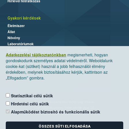
Hírlevél feliratkozás
Gyakori kérdések
Élelmiszer
Állat
Növény
Laboratóriumok
Labor/Egyéb
Adatkezelési tájékoztatónkban
megismerheti, hogyan
gondoskodunk személyes adatai védelméről. Weboldalunk
cookie-kat (sütiket) használ a jobb felhasználói élmény
érdekében, melynek biztosításához kérjük, kattintson az
„Elfogadom” gombra.
Statisztikai célú sütik
Nemzeti Élelmiszerlánc-biztonsági Hivatal
Hirdetési célú sütik
Cím: 1024 Budapest, Keleti Károly utca. 24.
Alapműködést biztosító és funkcionális sütik
Levelezési cím: 1525 Budapest. Pf. 30.
ÖSSZES SÜTI ELFOGADÁSA
E-mail:
ugyfelszolgalat@nebih.gov.hu