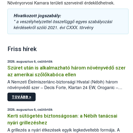
Növényorvosi Kamara területi szerveinél érdeklődhetnek.
Hivatkozott jogszabály:
* a veszélyhelyzettel összefüggő egyes szabályozási
kérdésekről szóló 2021. évi CXXX. törvény
Friss hírek
2026. augusztus 6, csütörtök
Szüret után is alkalmazható három növényvédő szer
az amerikai szőlőkabóca ellen
A Nemzeti Élelmiszerlánc-biztonsági Hivatal (Nébih) három
növényvédő szer – Decis Forte, Klartan 24 EW, Oroganic –
engedélyokiratát módosította, így azok a szüretet követően,
TOVÁBB >
egészen a vesszőérettség (BBCH 91) stádiumáig
felhasználhatóak a szőlőben. A kiterjesztések célja, hogy a korai
érésű szőlőkben is legyen lehetőség a károsító elleni további
2026. augusztus 6, csütörtök
védekezésre. Az Oroganic készítmény kis kiszerelésben kiskerti
Kerti sütögetés biztonságosan: a Nébih tanácsai
felhasználók számára is elérhető és ökológiai termesztésben is
nyári grillezéshez
engedélyezett.
A grillezés a nyári étkezések egyik legkedveltebb formája. A