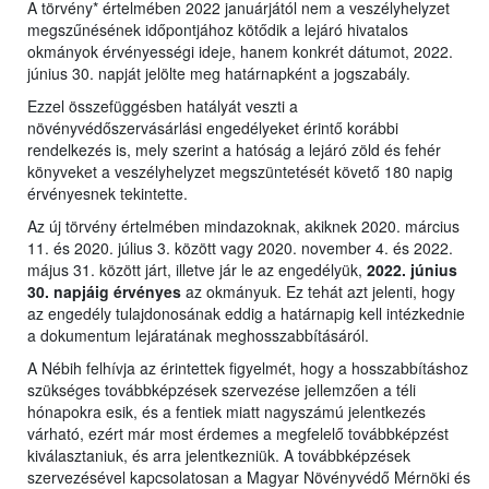
A törvény* értelmében 2022 januárjától nem a veszélyhelyzet
megszűnésének időpontjához kötődik a lejáró hivatalos
okmányok érvényességi ideje, hanem konkrét dátumot, 2022.
június 30. napját jelölte meg határnapként a jogszabály.
Ezzel összefüggésben hatályát veszti a
növényvédőszervásárlási engedélyeket érintő korábbi
rendelkezés is, mely szerint a hatóság a lejáró zöld és fehér
könyveket a veszélyhelyzet megszüntetését követő 180 napig
érvényesnek tekintette.
Az új törvény értelmében mindazoknak, akiknek 2020. március
11. és 2020. július 3. között vagy 2020. november 4. és 2022.
május 31. között járt, illetve jár le az engedélyük,
2022. június
30. napjáig érvényes
az okmányuk. Ez tehát azt jelenti, hogy
az engedély tulajdonosának eddig a határnapig kell intézkednie
a dokumentum lejáratának meghosszabbításáról.
A Nébih felhívja az érintettek figyelmét, hogy a hosszabbításhoz
szükséges továbbképzések szervezése jellemzően a téli
hónapokra esik, és a fentiek miatt nagyszámú jelentkezés
várható, ezért már most érdemes a megfelelő továbbképzést
kiválasztaniuk, és arra jelentkezniük. A továbbképzések
szervezésével kapcsolatosan a Magyar Növényvédő Mérnöki és