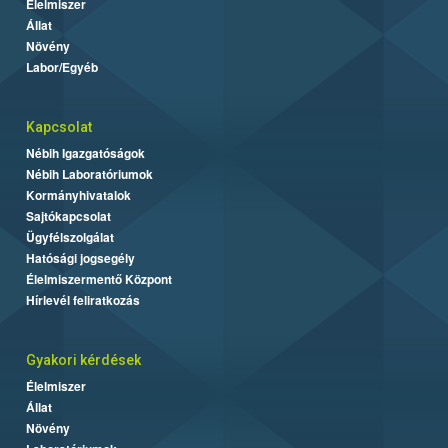
Élelmiszer
Állat
Növény
Labor/Egyéb
Kapcsolat
Nébih Igazgatóságok
Nébih Laboratóriumok
Kormányhivatalok
Sajtókapcsolat
Ügyfélszolgálat
Hatósági jogsegély
Élelmiszermentő Központ
Hírlevél feliratkozás
Gyakori kérdések
Élelmiszer
Állat
Növény