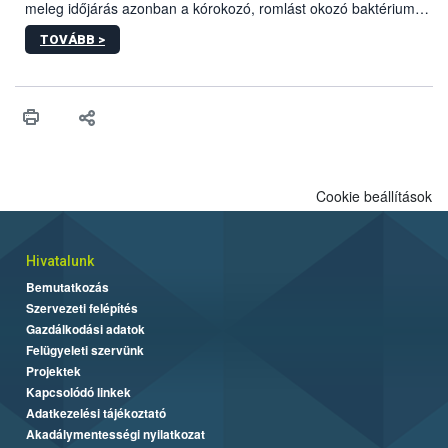
meleg időjárás azonban a kórokozó, romlást okozó baktériumok
gyorsabb szaporodásának is kedvez. A szabadtéri sütögetés
TOVÁBB >
ezért nem csupán a megfelelő sütési technikáról szól: legalább
ilyen fontos az alapanyagok biztonságos kezelése, az alapvető
higiéniai szabályok betartása, a megfelelő hőkezelés, valamint a
maradékok szakszerű tárolása. A Nemzeti Élelmiszerlánc-
biztonsági Hivatal (Nébih) Oktatási Programja összegyűjtötte a
biztonságos grillezés legfontosabb tudnivalóit.
Cookie beállítások
Hivatalunk
Bemutatkozás
Szervezeti felépítés
Gazdálkodási adatok
Felügyeleti szervünk
Projektek
Kapcsolódó linkek
Adatkezelési tájékoztató
Akadálymentességi nyilatkozat