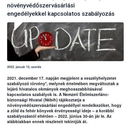
növényvédőszervásárlási
engedélyekkel kapcsolatos szabályozás
2022. január 12, szerda
2021. december 17. napján megjelent a veszélyhelyzetet
szabályozó törvény*, melynek értelmében megváltoztak a
lejáró hivatalos okmányok meghosszabbításával
kapcsolatos szabályok is. A Nemzeti Élelmiszerlánc-
biztonsági Hivatal (Nébih) tájékoztatja a
növényvédőszervásárlási engedéllyel rendelkezőket, hogy
a zöld és fehér könyvek érvényességi ideje – a korábbi
szabályozástól eltérően – 2022. június 30-án jár le. Az
alábbiakban ennek részleteit tekintjük át.