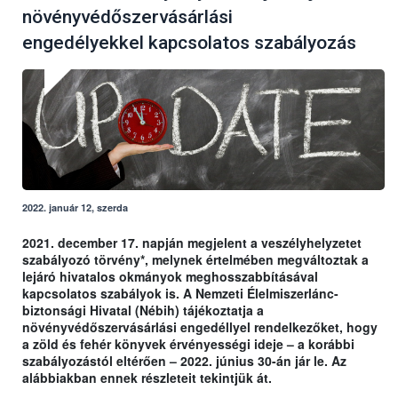
növényvédőszervásárlási
engedélyekkel kapcsolatos szabályozás
2022. január 12, szerda
2021. december 17. napján megjelent a veszélyhelyzetet
szabályozó törvény*, melynek értelmében megváltoztak a
lejáró hivatalos okmányok meghosszabbításával
kapcsolatos szabályok is. A Nemzeti Élelmiszerlánc-
biztonsági Hivatal (Nébih) tájékoztatja a
növényvédőszervásárlási engedéllyel rendelkezőket, hogy
a zöld és fehér könyvek érvényességi ideje – a korábbi
szabályozástól eltérően – 2022. június 30-án jár le. Az
alábbiakban ennek részleteit tekintjük át.