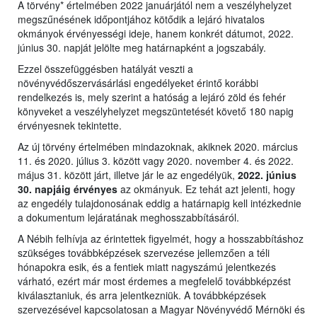
A törvény* értelmében 2022 januárjától nem a veszélyhelyzet
megszűnésének időpontjához kötődik a lejáró hivatalos
okmányok érvényességi ideje, hanem konkrét dátumot, 2022.
június 30. napját jelölte meg határnapként a jogszabály.
Ezzel összefüggésben hatályát veszti a
növényvédőszervásárlási engedélyeket érintő korábbi
rendelkezés is, mely szerint a hatóság a lejáró zöld és fehér
könyveket a veszélyhelyzet megszüntetését követő 180 napig
érvényesnek tekintette.
Az új törvény értelmében mindazoknak, akiknek 2020. március
11. és 2020. július 3. között vagy 2020. november 4. és 2022.
május 31. között járt, illetve jár le az engedélyük,
2022. június
30. napjáig érvényes
az okmányuk. Ez tehát azt jelenti, hogy
az engedély tulajdonosának eddig a határnapig kell intézkednie
a dokumentum lejáratának meghosszabbításáról.
A Nébih felhívja az érintettek figyelmét, hogy a hosszabbításhoz
szükséges továbbképzések szervezése jellemzően a téli
hónapokra esik, és a fentiek miatt nagyszámú jelentkezés
várható, ezért már most érdemes a megfelelő továbbképzést
kiválasztaniuk, és arra jelentkezniük. A továbbképzések
szervezésével kapcsolatosan a Magyar Növényvédő Mérnöki és