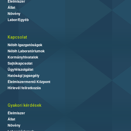
Élelmiszer
Állat
Növény
Labor/Egyéb
Kapcsolat
Nébih Igazgatóságok
Nébih Laboratóriumok
Kormányhivatalok
Sajtókapcsolat
Ügyfélszolgálat
Hatósági jogsegély
Élelmiszermentő Központ
Hírlevél feliratkozás
Gyakori kérdések
Élelmiszer
Állat
Növény