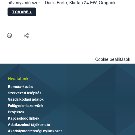
növényvédő szer – Decis Forte, Klartan 24 EW, Oroganic –
engedélyokiratát módosította, így azok a szüretet követően,
TOVÁBB >
egészen a vesszőérettség (BBCH 91) stádiumáig
felhasználhatóak a szőlőben. A kiterjesztések célja, hogy a korai
érésű szőlőkben is legyen lehetőség a károsító elleni további
védekezésre. Az Oroganic készítmény kis kiszerelésben kiskerti
felhasználók számára is elérhető és ökológiai termesztésben is
engedélyezett.
Cookie beállítások
Hivatalunk
Bemutatkozás
Szervezeti felépítés
Gazdálkodási adatok
Felügyeleti szervünk
Projektek
Kapcsolódó linkek
Adatkezelési tájékoztató
Akadálymentességi nyilatkozat