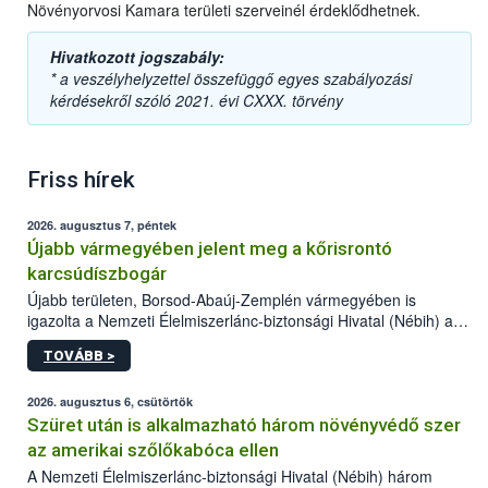
Növényorvosi Kamara területi szerveinél érdeklődhetnek.
Hivatkozott jogszabály:
* a veszélyhelyzettel összefüggő egyes szabályozási
kérdésekről szóló 2021. évi CXXX. törvény
Friss hírek
2026. augusztus 7, péntek
Újabb vármegyében jelent meg a kőrisrontó
karcsúdíszbogár
Újabb területen, Borsod-Abaúj-Zemplén vármegyében is
igazolta a Nemzeti Élelmiszerlánc-biztonsági Hivatal (Nébih) a
kőrisrontó karcsúdíszbogár (Agrilus planipennis) jelenlétét. A
TOVÁBB >
kártevőt nem csak színcsapdában találták meg, de már fertőzött
fában is azonosították. A növényvédelmi szakemberek folytatják
az intenzív felderítést, emellett az intézkedéseket a szlovák
2026. augusztus 6, csütörtök
hatósággal is összehangolják a terjedés megállítása érdekében.
Szüret után is alkalmazható három növényvédő szer
az amerikai szőlőkabóca ellen
A Nemzeti Élelmiszerlánc-biztonsági Hivatal (Nébih) három