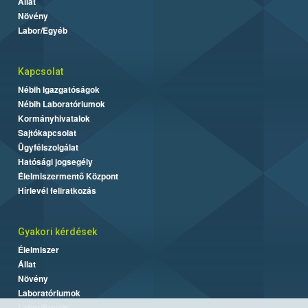
Állat
Növény
Labor/Egyéb
Kapcsolat
Nébih Igazgatóságok
Nébih Laboratóriumok
Kormányhivatalok
Sajtókapcsolat
Ügyfélszolgálat
Hatósági jogsegély
Élelmiszermentő Központ
Hírlevél feliratkozás
Gyakori kérdések
Élelmiszer
Állat
Növény
Laboratóriumok
Labor/Egyéb