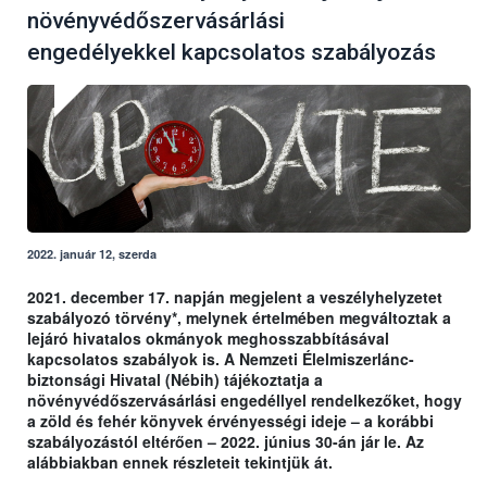
növényvédőszervásárlási
engedélyekkel kapcsolatos szabályozás
2022. január 12, szerda
2021. december 17. napján megjelent a veszélyhelyzetet
szabályozó törvény*, melynek értelmében megváltoztak a
lejáró hivatalos okmányok meghosszabbításával
kapcsolatos szabályok is. A Nemzeti Élelmiszerlánc-
biztonsági Hivatal (Nébih) tájékoztatja a
növényvédőszervásárlási engedéllyel rendelkezőket, hogy
a zöld és fehér könyvek érvényességi ideje – a korábbi
szabályozástól eltérően – 2022. június 30-án jár le. Az
alábbiakban ennek részleteit tekintjük át.