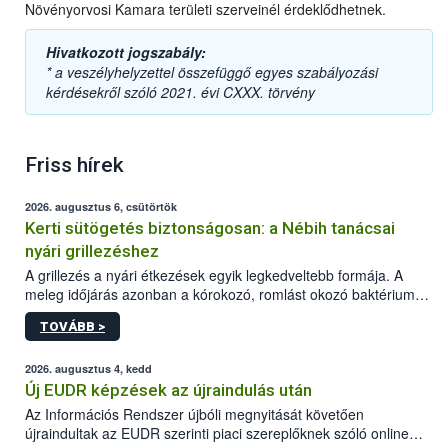
Növényorvosi Kamara területi szerveinél érdeklődhetnek.
Hivatkozott jogszabály:
* a veszélyhelyzettel összefüggő egyes szabályozási
kérdésekről szóló 2021. évi CXXX. törvény
Friss hírek
2026. augusztus 6, csütörtök
Kerti sütögetés biztonságosan: a Nébih tanácsai
nyári grillezéshez
A grillezés a nyári étkezések egyik legkedveltebb formája. A
meleg időjárás azonban a kórokozó, romlást okozó baktériumok
gyorsabb szaporodásának is kedvez. A szabadtéri sütögetés
TOVÁBB >
ezért nem csupán a megfelelő sütési technikáról szól: legalább
ilyen fontos az alapanyagok biztonságos kezelése, az alapvető
higiéniai szabályok betartása, a megfelelő hőkezelés, valamint a
2026. augusztus 4, kedd
maradékok szakszerű tárolása. A Nemzeti Élelmiszerlánc-
Új EUDR képzések az újraindulás után
biztonsági Hivatal (Nébih) Oktatási Programja összegyűjtötte a
Az Információs Rendszer újbóli megnyitását követően
biztonságos grillezés legfontosabb tudnivalóit.
újraindultak az EUDR szerinti piaci szereplőknek szóló online