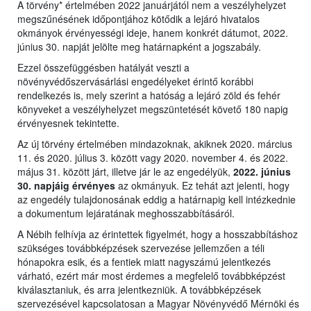
A törvény* értelmében 2022 januárjától nem a veszélyhelyzet
megszűnésének időpontjához kötődik a lejáró hivatalos
okmányok érvényességi ideje, hanem konkrét dátumot, 2022.
június 30. napját jelölte meg határnapként a jogszabály.
Ezzel összefüggésben hatályát veszti a
növényvédőszervásárlási engedélyeket érintő korábbi
rendelkezés is, mely szerint a hatóság a lejáró zöld és fehér
könyveket a veszélyhelyzet megszüntetését követő 180 napig
érvényesnek tekintette.
Az új törvény értelmében mindazoknak, akiknek 2020. március
11. és 2020. július 3. között vagy 2020. november 4. és 2022.
május 31. között járt, illetve jár le az engedélyük,
2022. június
30. napjáig érvényes
az okmányuk. Ez tehát azt jelenti, hogy
az engedély tulajdonosának eddig a határnapig kell intézkednie
a dokumentum lejáratának meghosszabbításáról.
A Nébih felhívja az érintettek figyelmét, hogy a hosszabbításhoz
szükséges továbbképzések szervezése jellemzően a téli
hónapokra esik, és a fentiek miatt nagyszámú jelentkezés
várható, ezért már most érdemes a megfelelő továbbképzést
kiválasztaniuk, és arra jelentkezniük. A továbbképzések
szervezésével kapcsolatosan a Magyar Növényvédő Mérnöki és