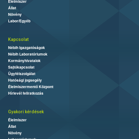
Élelmiszer
Állat
Növény
Labor/Egyéb
Kapcsolat
Nébih Igazgatóságok
Nébih Laboratóriumok
Kormányhivatalok
Sajtókapcsolat
Ügyfélszolgálat
Hatósági jogsegély
Élelmiszermentő Központ
Hírlevél feliratkozás
Gyakori kérdések
Élelmiszer
Állat
Növény