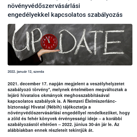
növényvédőszervásárlási
engedélyekkel kapcsolatos szabályozás
2022. január 12, szerda
2021. december 17. napján megjelent a veszélyhelyzetet
szabályozó törvény*, melynek értelmében megváltoztak a
lejáró hivatalos okmányok meghosszabbításával
kapcsolatos szabályok is. A Nemzeti Élelmiszerlánc-
biztonsági Hivatal (Nébih) tájékoztatja a
növényvédőszervásárlási engedéllyel rendelkezőket, hogy
a zöld és fehér könyvek érvényességi ideje – a korábbi
szabályozástól eltérően – 2022. június 30-án jár le. Az
alábbiakban ennek részleteit tekintjük át.