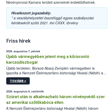
Növényorvosi Kamara területi szerveinél érdeklődhetnek.
Hivatkozott jogszabály:
* a veszélyhelyzettel összefüggő egyes szabályozási
kérdésekről szóló 2021. évi CXXX. törvény
Friss hírek
2026. augusztus 7, péntek
Újabb vármegyében jelent meg a kőrisrontó
karcsúdíszbogár
Újabb területen, Borsod-Abaúj-Zemplén vármegyében is
igazolta a Nemzeti Élelmiszerlánc-biztonsági Hivatal (Nébih) a
kőrisrontó karcsúdíszbogár (Agrilus planipennis) jelenlétét. A
TOVÁBB >
kártevőt nem csak színcsapdában találták meg, de már fertőzött
fában is azonosították. A növényvédelmi szakemberek folytatják
az intenzív felderítést, emellett az intézkedéseket a szlovák
2026. augusztus 6, csütörtök
hatósággal is összehangolják a terjedés megállítása érdekében.
Szüret után is alkalmazható három növényvédő szer
az amerikai szőlőkabóca ellen
A Nemzeti Élelmiszerlánc-biztonsági Hivatal (Nébih) három