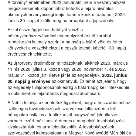
A törvény* értelmében 2022 januárjától nem a veszélyhelyzet
megszűnésének időpontjához kötődik a lejáró hivatalos
okmányok érvényességi ideje, hanem konkrét dátumot, 2022.
június 30. napját jelölte meg határnapként a jogszabály.
Ezzel összefüggésben hatályát veszti a
növényvédőszervásárlási engedélyeket érintő korábbi
rendelkezés is, mely szerint a hatóság a lejáró zöld és fehér
könyveket a veszélyhelyzet megszüntetését követő 180 napig
érvényesnek tekintette.
Az új törvény értelmében mindazoknak, akiknek 2020. március
11. és 2020. július 3. között vagy 2020. november 4. és 2022.
május 31. között járt, illetve jár le az engedélyük,
2022. június
30. napjáig érvényes
az okmányuk. Ez tehát azt jelenti, hogy
az engedély tulajdonosának eddig a határnapig kell intézkednie
a dokumentum lejáratának meghosszabbításáról.
A Nébih felhívja az érintettek figyelmét, hogy a hosszabbításhoz
szükséges továbbképzések szervezése jellemzően a téli
hónapokra esik, és a fentiek miatt nagyszámú jelentkezés
várható, ezért már most érdemes a megfelelő továbbképzést
kiválasztaniuk, és arra jelentkezniük. A továbbképzések
szervezésével kapcsolatosan a Magyar Növényvédő Mérnöki és