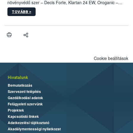
növényvédő szer – Decis Forte, Klartan 24 EW, Oroganic –
engedélyokiratát módosította, így azok a szüretet követően,
TOVÁBB >
egészen a vesszőérettség (BBCH 91) stádiumáig
felhasználhatóak a szőlőben. A kiterjesztések célja, hogy a korai
érésű szőlőkben is legyen lehetőség a károsító elleni további
védekezésre. Az Oroganic készítmény kis kiszerelésben kiskerti
felhasználók számára is elérhető és ökológiai termesztésben is
engedélyezett.
Cookie beállítások
Hivatalunk
Bemutatkozás
Szervezeti felépítés
Gazdálkodási adatok
Felügyeleti szervünk
Projektek
Kapcsolódó linkek
Adatkezelési tájékoztató
Akadálymentességi nyilatkozat