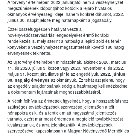
A törvény* értelmében 2022 januárjától nem a veszélyhelyzet
megszűnésének időpontjához kötődik a lejáró hivatalos
okmányok érvényességi ideje, hanem konkrét dátumot, 2022.
június 30. napját jelölte meg határnapként a jogszabály.
Ezzel összefüggésben hatályát veszti a
növényvédőszervásárlási engedélyeket érintő korábbi
rendelkezés is, mely szerint a hatóság a lejáró zöld és fehér
könyveket a veszélyhelyzet megszüntetését követő 180 napig
érvényesnek tekintette.
Az új törvény értelmében mindazoknak, akiknek 2020. március
11. és 2020. július 3. között vagy 2020. november 4. és 2022.
május 31. között járt, illetve jár le az engedélyük,
2022. június
30. napjáig érvényes
az okmányuk. Ez tehát azt jelenti, hogy
az engedély tulajdonosának eddig a határnapig kell intézkednie
a dokumentum lejáratának meghosszabbításáról.
A Nébih felhívja az érintettek figyelmét, hogy a hosszabbításhoz
szükséges továbbképzések szervezése jellemzően a téli
hónapokra esik, és a fentiek miatt nagyszámú jelentkezés
várható, ezért már most érdemes a megfelelő továbbképzést
kiválasztaniuk, és arra jelentkezniük. A továbbképzések
szervezésével kapcsolatosan a Magyar Növényvédő Mérnöki és