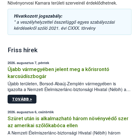
Növényorvosi Kamara területi szerveinél érdeklődhetnek.
Hivatkozott jogszabály:
* a veszélyhelyzettel összefüggő egyes szabályozási
kérdésekről szóló 2021. évi CXXX. törvény
Friss hírek
2026. augusztus 7, péntek
Újabb vármegyében jelent meg a kőrisrontó
karcsúdíszbogár
Újabb területen, Borsod-Abaúj-Zemplén vármegyében is
igazolta a Nemzeti Élelmiszerlánc-biztonsági Hivatal (Nébih) a
kőrisrontó karcsúdíszbogár (Agrilus planipennis) jelenlétét. A
TOVÁBB >
kártevőt nem csak színcsapdában találták meg, de már fertőzött
fában is azonosították. A növényvédelmi szakemberek folytatják
az intenzív felderítést, emellett az intézkedéseket a szlovák
2026. augusztus 6, csütörtök
hatósággal is összehangolják a terjedés megállítása érdekében.
Szüret után is alkalmazható három növényvédő szer
az amerikai szőlőkabóca ellen
A Nemzeti Élelmiszerlánc-biztonsági Hivatal (Nébih) három