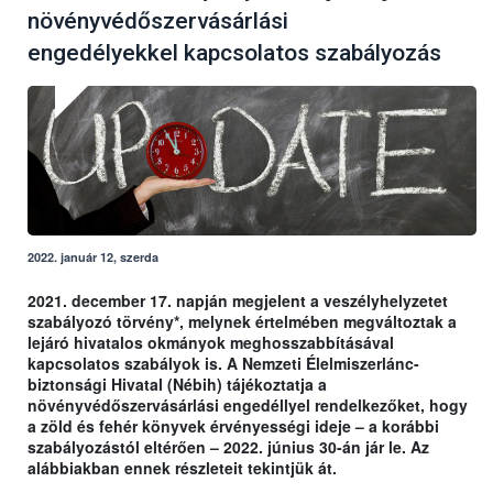
növényvédőszervásárlási
engedélyekkel kapcsolatos szabályozás
2022. január 12, szerda
2021. december 17. napján megjelent a veszélyhelyzetet
szabályozó törvény*, melynek értelmében megváltoztak a
lejáró hivatalos okmányok meghosszabbításával
kapcsolatos szabályok is. A Nemzeti Élelmiszerlánc-
biztonsági Hivatal (Nébih) tájékoztatja a
növényvédőszervásárlási engedéllyel rendelkezőket, hogy
a zöld és fehér könyvek érvényességi ideje – a korábbi
szabályozástól eltérően – 2022. június 30-án jár le. Az
alábbiakban ennek részleteit tekintjük át.