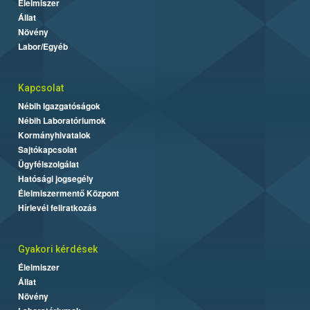
Élelmiszer
Állat
Növény
Labor/Egyéb
Kapcsolat
Nébih Igazgatóságok
Nébih Laboratóriumok
Kormányhivatalok
Sajtókapcsolat
Ügyfélszolgálat
Hatósági jogsegély
Élelmiszermentő Központ
Hírlevél feliratkozás
Gyakori kérdések
Élelmiszer
Állat
Növény