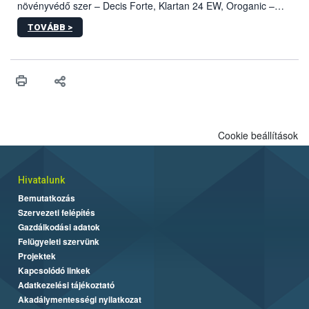
növényvédő szer – Decis Forte, Klartan 24 EW, Oroganic –
engedélyokiratát módosította, így azok a szüretet követően,
TOVÁBB >
egészen a vesszőérettség (BBCH 91) stádiumáig
felhasználhatóak a szőlőben. A kiterjesztések célja, hogy a korai
érésű szőlőkben is legyen lehetőség a károsító elleni további
védekezésre. Az Oroganic készítmény kis kiszerelésben kiskerti
felhasználók számára is elérhető és ökológiai termesztésben is
engedélyezett.
Cookie beállítások
Hivatalunk
Bemutatkozás
Szervezeti felépítés
Gazdálkodási adatok
Felügyeleti szervünk
Projektek
Kapcsolódó linkek
Adatkezelési tájékoztató
Akadálymentességi nyilatkozat