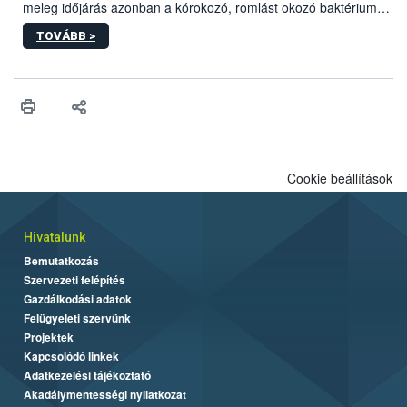
meleg időjárás azonban a kórokozó, romlást okozó baktériumok
gyorsabb szaporodásának is kedvez. A szabadtéri sütögetés
TOVÁBB >
ezért nem csupán a megfelelő sütési technikáról szól: legalább
ilyen fontos az alapanyagok biztonságos kezelése, az alapvető
higiéniai szabályok betartása, a megfelelő hőkezelés, valamint a
maradékok szakszerű tárolása. A Nemzeti Élelmiszerlánc-
biztonsági Hivatal (Nébih) Oktatási Programja összegyűjtötte a
biztonságos grillezés legfontosabb tudnivalóit.
Cookie beállítások
Hivatalunk
Bemutatkozás
Szervezeti felépítés
Gazdálkodási adatok
Felügyeleti szervünk
Projektek
Kapcsolódó linkek
Adatkezelési tájékoztató
Akadálymentességi nyilatkozat