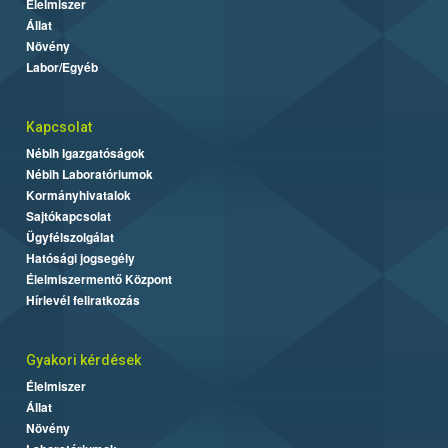
Élelmiszer
Állat
Növény
Labor/Egyéb
Kapcsolat
Nébih Igazgatóságok
Nébih Laboratóriumok
Kormányhivatalok
Sajtókapcsolat
Ügyfélszolgálat
Hatósági jogsegély
Élelmiszermentő Központ
Hírlevél feliratkozás
Gyakori kérdések
Élelmiszer
Állat
Növény