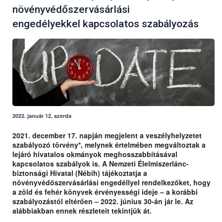
növényvédőszervásárlási
engedélyekkel kapcsolatos szabályozás
2022. január 12, szerda
2021. december 17. napján megjelent a veszélyhelyzetet
szabályozó törvény*, melynek értelmében megváltoztak a
lejáró hivatalos okmányok meghosszabbításával
kapcsolatos szabályok is. A Nemzeti Élelmiszerlánc-
biztonsági Hivatal (Nébih) tájékoztatja a
növényvédőszervásárlási engedéllyel rendelkezőket, hogy
a zöld és fehér könyvek érvényességi ideje – a korábbi
szabályozástól eltérően – 2022. június 30-án jár le. Az
alábbiakban ennek részleteit tekintjük át.