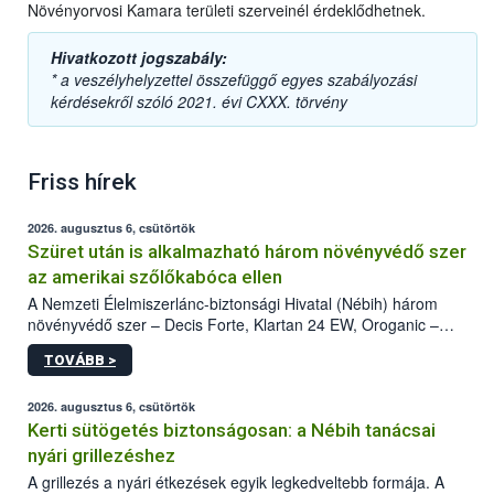
Növényorvosi Kamara területi szerveinél érdeklődhetnek.
Hivatkozott jogszabály:
* a veszélyhelyzettel összefüggő egyes szabályozási
kérdésekről szóló 2021. évi CXXX. törvény
Friss hírek
2026. augusztus 6, csütörtök
Szüret után is alkalmazható három növényvédő szer
az amerikai szőlőkabóca ellen
A Nemzeti Élelmiszerlánc-biztonsági Hivatal (Nébih) három
növényvédő szer – Decis Forte, Klartan 24 EW, Oroganic –
engedélyokiratát módosította, így azok a szüretet követően,
TOVÁBB >
egészen a vesszőérettség (BBCH 91) stádiumáig
felhasználhatóak a szőlőben. A kiterjesztések célja, hogy a korai
érésű szőlőkben is legyen lehetőség a károsító elleni további
2026. augusztus 6, csütörtök
védekezésre. Az Oroganic készítmény kis kiszerelésben kiskerti
Kerti sütögetés biztonságosan: a Nébih tanácsai
felhasználók számára is elérhető és ökológiai termesztésben is
nyári grillezéshez
engedélyezett.
A grillezés a nyári étkezések egyik legkedveltebb formája. A