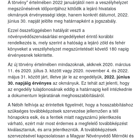
A törvény* értelmében 2022 januárjától nem a veszélyhelyzet
megszűnésének időpontjához kötődik a lejáró hivatalos
okmányok érvényességi ideje, hanem konkrét dátumot, 2022.
június 30. napját jelölte meg határnapként a jogszabály.
Ezzel összefüggésben hatályát veszti a
növényvédőszervásárlási engedélyeket érintő korábbi
rendelkezés is, mely szerint a hatóság a lejáró zöld és fehér
könyveket a veszélyhelyzet megszüntetését követő 180 napig
érvényesnek tekintette.
Az új törvény értelmében mindazoknak, akiknek 2020. március
11. és 2020. július 3. között vagy 2020. november 4. és 2022.
május 31. között járt, illetve jár le az engedélyük,
2022. június
30. napjáig érvényes
az okmányuk. Ez tehát azt jelenti, hogy
az engedély tulajdonosának eddig a határnapig kell intézkednie
a dokumentum lejáratának meghosszabbításáról.
A Nébih felhívja az érintettek figyelmét, hogy a hosszabbításhoz
szükséges továbbképzések szervezése jellemzően a téli
hónapokra esik, és a fentiek miatt nagyszámú jelentkezés
várható, ezért már most érdemes a megfelelő továbbképzést
kiválasztaniuk, és arra jelentkezniük. A továbbképzések
szervezésével kapcsolatosan a Magyar Növényvédő Mérnöki és