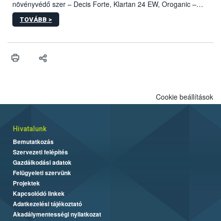
növényvédő szer – Decis Forte, Klartan 24 EW, Oroganic –
engedélyokiratát módosította, így azok a szüretet követően,
TOVÁBB >
egészen a vesszőérettség (BBCH 91) stádiumáig
felhasználhatóak a szőlőben. A kiterjesztések célja, hogy a korai
érésű szőlőkben is legyen lehetőség a károsító elleni további
védekezésre. Az Oroganic készítmény kis kiszerelésben kiskerti
felhasználók számára is elérhető és ökológiai termesztésben is
engedélyezett.
Cookie beállítások
Hivatalunk
Bemutatkozás
Szervezeti felépítés
Gazdálkodási adatok
Felügyeleti szervünk
Projektek
Kapcsolódó linkek
Adatkezelési tájékoztató
Akadálymentességi nyilatkozat