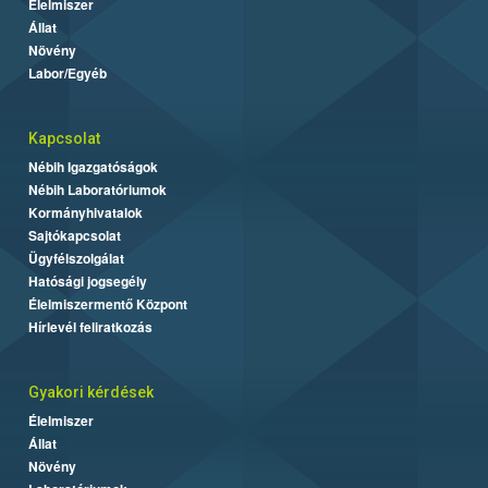
Élelmiszer
Állat
Növény
Labor/Egyéb
Kapcsolat
Nébih Igazgatóságok
Nébih Laboratóriumok
Kormányhivatalok
Sajtókapcsolat
Ügyfélszolgálat
Hatósági jogsegély
Élelmiszermentő Központ
Hírlevél feliratkozás
Gyakori kérdések
Élelmiszer
Állat
Növény