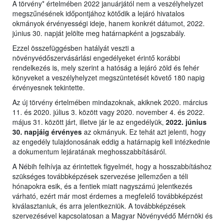
A törvény* értelmében 2022 januárjától nem a veszélyhelyzet
megszűnésének időpontjához kötődik a lejáró hivatalos
okmányok érvényességi ideje, hanem konkrét dátumot, 2022.
június 30. napját jelölte meg határnapként a jogszabály.
Ezzel összefüggésben hatályát veszti a
növényvédőszervásárlási engedélyeket érintő korábbi
rendelkezés is, mely szerint a hatóság a lejáró zöld és fehér
könyveket a veszélyhelyzet megszüntetését követő 180 napig
érvényesnek tekintette.
Az új törvény értelmében mindazoknak, akiknek 2020. március
11. és 2020. július 3. között vagy 2020. november 4. és 2022.
május 31. között járt, illetve jár le az engedélyük,
2022. június
30. napjáig érvényes
az okmányuk. Ez tehát azt jelenti, hogy
az engedély tulajdonosának eddig a határnapig kell intézkednie
a dokumentum lejáratának meghosszabbításáról.
A Nébih felhívja az érintettek figyelmét, hogy a hosszabbításhoz
szükséges továbbképzések szervezése jellemzően a téli
hónapokra esik, és a fentiek miatt nagyszámú jelentkezés
várható, ezért már most érdemes a megfelelő továbbképzést
kiválasztaniuk, és arra jelentkezniük. A továbbképzések
szervezésével kapcsolatosan a Magyar Növényvédő Mérnöki és