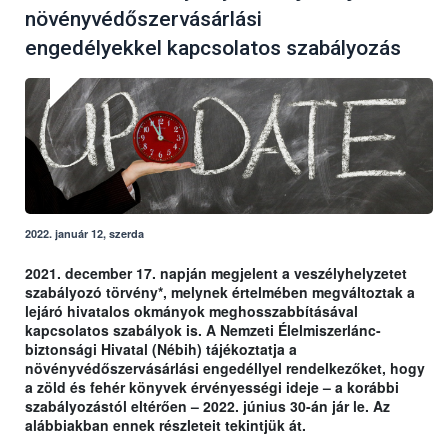
növényvédőszervásárlási
engedélyekkel kapcsolatos szabályozás
2022. január 12, szerda
2021. december 17. napján megjelent a veszélyhelyzetet
szabályozó törvény*, melynek értelmében megváltoztak a
lejáró hivatalos okmányok meghosszabbításával
kapcsolatos szabályok is. A Nemzeti Élelmiszerlánc-
biztonsági Hivatal (Nébih) tájékoztatja a
növényvédőszervásárlási engedéllyel rendelkezőket, hogy
a zöld és fehér könyvek érvényességi ideje – a korábbi
szabályozástól eltérően – 2022. június 30-án jár le. Az
alábbiakban ennek részleteit tekintjük át.