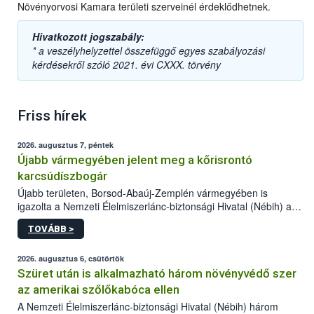
Növényorvosi Kamara területi szerveinél érdeklődhetnek.
Hivatkozott jogszabály:
* a veszélyhelyzettel összefüggő egyes szabályozási
kérdésekről szóló 2021. évi CXXX. törvény
Friss hírek
2026. augusztus 7, péntek
Újabb vármegyében jelent meg a kőrisrontó
karcsúdíszbogár
Újabb területen, Borsod-Abaúj-Zemplén vármegyében is
igazolta a Nemzeti Élelmiszerlánc-biztonsági Hivatal (Nébih) a
kőrisrontó karcsúdíszbogár (Agrilus planipennis) jelenlétét. A
TOVÁBB >
kártevőt nem csak színcsapdában találták meg, de már fertőzött
fában is azonosították. A növényvédelmi szakemberek folytatják
az intenzív felderítést, emellett az intézkedéseket a szlovák
2026. augusztus 6, csütörtök
hatósággal is összehangolják a terjedés megállítása érdekében.
Szüret után is alkalmazható három növényvédő szer
az amerikai szőlőkabóca ellen
A Nemzeti Élelmiszerlánc-biztonsági Hivatal (Nébih) három