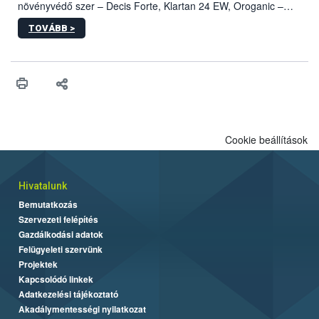
növényvédő szer – Decis Forte, Klartan 24 EW, Oroganic –
engedélyokiratát módosította, így azok a szüretet követően,
TOVÁBB >
egészen a vesszőérettség (BBCH 91) stádiumáig
felhasználhatóak a szőlőben. A kiterjesztések célja, hogy a korai
érésű szőlőkben is legyen lehetőség a károsító elleni további
védekezésre. Az Oroganic készítmény kis kiszerelésben kiskerti
felhasználók számára is elérhető és ökológiai termesztésben is
engedélyezett.
Cookie beállítások
Hivatalunk
Bemutatkozás
Szervezeti felépítés
Gazdálkodási adatok
Felügyeleti szervünk
Projektek
Kapcsolódó linkek
Adatkezelési tájékoztató
Akadálymentességi nyilatkozat