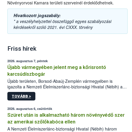
Növényorvosi Kamara területi szerveinél érdeklődhetnek.
Hivatkozott jogszabály:
* a veszélyhelyzettel összefüggő egyes szabályozási
kérdésekről szóló 2021. évi CXXX. törvény
Friss hírek
2026. augusztus 7, péntek
Újabb vármegyében jelent meg a kőrisrontó
karcsúdíszbogár
Újabb területen, Borsod-Abaúj-Zemplén vármegyében is
igazolta a Nemzeti Élelmiszerlánc-biztonsági Hivatal (Nébih) a
kőrisrontó karcsúdíszbogár (Agrilus planipennis) jelenlétét. A
TOVÁBB >
kártevőt nem csak színcsapdában találták meg, de már fertőzött
fában is azonosították. A növényvédelmi szakemberek folytatják
az intenzív felderítést, emellett az intézkedéseket a szlovák
2026. augusztus 6, csütörtök
hatósággal is összehangolják a terjedés megállítása érdekében.
Szüret után is alkalmazható három növényvédő szer
az amerikai szőlőkabóca ellen
A Nemzeti Élelmiszerlánc-biztonsági Hivatal (Nébih) három