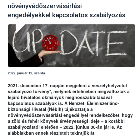
növényvédőszervásárlási
engedélyekkel kapcsolatos szabályozás
2022. január 12, szerda
2021. december 17. napján megjelent a veszélyhelyzetet
szabályozó törvény*, melynek értelmében megváltoztak a
lejáró hivatalos okmányok meghosszabbításával
kapcsolatos szabályok is. A Nemzeti Élelmiszerlánc-
biztonsági Hivatal (Nébih) tájékoztatja a
növényvédőszervásárlási engedéllyel rendelkezőket, hogy
a zöld és fehér könyvek érvényességi ideje – a korábbi
szabályozástól eltérően – 2022. június 30-án jár le. Az
alábbiakban ennek részleteit tekintjük át.