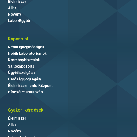
Élelmiszer
Állat
Növény
Labor/Egyéb
Kapcsolat
Nébih Igazgatóságok
Nébih Laboratóriumok
Kormányhivatalok
Sajtókapcsolat
Ügyfélszolgálat
Hatósági jogsegély
Élelmiszermentő Központ
Hírlevél feliratkozás
Gyakori kérdések
Élelmiszer
Állat
Növény