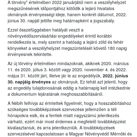
A törvény* értelmében 2022 januárjától nem a veszélyhelyzet
megszűnésének időpontjához kötődik a lejáró hivatalos
okmányok érvényességi ideje, hanem konkrét dátumot, 2022.
június 30. napját jelölte meg határnapként a jogszabály.
Ezzel összefüggésben hatályát veszti a
növényvédőszervásárlási engedélyeket érintő korábbi
rendelkezés is, mely szerint a hatóság a lejáró zöld és fehér
könyveket a veszélyhelyzet megszüntetését követő 180 napig
érvényesnek tekintette.
Az új törvény értelmében mindazoknak, akiknek 2020. március
11. és 2020. július 3. között vagy 2020. november 4. és 2022.
május 31. között járt, illetve jár le az engedélyük,
2022. június
30. napjáig érvényes
az okmányuk. Ez tehát azt jelenti, hogy
az engedély tulajdonosának eddig a határnapig kell intézkednie
a dokumentum lejáratának meghosszabbításáról.
A Nébih felhívja az érintettek figyelmét, hogy a hosszabbításhoz
szükséges továbbképzések szervezése jellemzően a téli
hónapokra esik, és a fentiek miatt nagyszámú jelentkezés
várható, ezért már most érdemes a megfelelő továbbképzést
kiválasztaniuk, és arra jelentkezniük. A továbbképzések
szervezésével kapcsolatosan a Magyar Növényvédő Mérnöki és