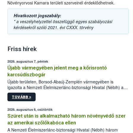
Növényorvosi Kamara területi szerveinél érdeklődhetnek.
Hivatkozott jogszabály:
* a veszélyhelyzettel összefüggő egyes szabályozási
kérdésekről szóló 2021. évi CXXX. törvény
Friss hírek
2026. augusztus 7, péntek
Újabb vármegyében jelent meg a kőrisrontó
karcsúdíszbogár
Újabb területen, Borsod-Abaúj-Zemplén vármegyében is
igazolta a Nemzeti Élelmiszerlánc-biztonsági Hivatal (Nébih) a
kőrisrontó karcsúdíszbogár (Agrilus planipennis) jelenlétét. A
TOVÁBB >
kártevőt nem csak színcsapdában találták meg, de már fertőzött
fában is azonosították. A növényvédelmi szakemberek folytatják
az intenzív felderítést, emellett az intézkedéseket a szlovák
2026. augusztus 6, csütörtök
hatósággal is összehangolják a terjedés megállítása érdekében.
Szüret után is alkalmazható három növényvédő szer
az amerikai szőlőkabóca ellen
A Nemzeti Élelmiszerlánc-biztonsági Hivatal (Nébih) három