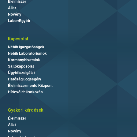
Élelmiszer
Állat
Növény
Labor/Egyéb
Kapcsolat
Nébih Igazgatóságok
Nébih Laboratóriumok
Kormányhivatalok
Sajtókapcsolat
Ügyfélszolgálat
Hatósági jogsegély
Élelmiszermentő Központ
Hírlevél feliratkozás
Gyakori kérdések
Élelmiszer
Állat
Növény