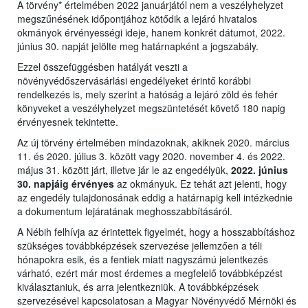
A törvény* értelmében 2022 januárjától nem a veszélyhelyzet
megszűnésének időpontjához kötődik a lejáró hivatalos
okmányok érvényességi ideje, hanem konkrét dátumot, 2022.
június 30. napját jelölte meg határnapként a jogszabály.
Ezzel összefüggésben hatályát veszti a
növényvédőszervásárlási engedélyeket érintő korábbi
rendelkezés is, mely szerint a hatóság a lejáró zöld és fehér
könyveket a veszélyhelyzet megszüntetését követő 180 napig
érvényesnek tekintette.
Az új törvény értelmében mindazoknak, akiknek 2020. március
11. és 2020. július 3. között vagy 2020. november 4. és 2022.
május 31. között járt, illetve jár le az engedélyük,
2022. június
30. napjáig érvényes
az okmányuk. Ez tehát azt jelenti, hogy
az engedély tulajdonosának eddig a határnapig kell intézkednie
a dokumentum lejáratának meghosszabbításáról.
A Nébih felhívja az érintettek figyelmét, hogy a hosszabbításhoz
szükséges továbbképzések szervezése jellemzően a téli
hónapokra esik, és a fentiek miatt nagyszámú jelentkezés
várható, ezért már most érdemes a megfelelő továbbképzést
kiválasztaniuk, és arra jelentkezniük. A továbbképzések
szervezésével kapcsolatosan a Magyar Növényvédő Mérnöki és