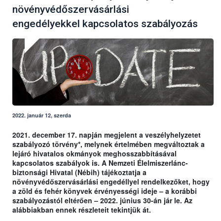
növényvédőszervásárlási
engedélyekkel kapcsolatos szabályozás
2022. január 12, szerda
2021. december 17. napján megjelent a veszélyhelyzetet
szabályozó törvény*, melynek értelmében megváltoztak a
lejáró hivatalos okmányok meghosszabbításával
kapcsolatos szabályok is. A Nemzeti Élelmiszerlánc-
biztonsági Hivatal (Nébih) tájékoztatja a
növényvédőszervásárlási engedéllyel rendelkezőket, hogy
a zöld és fehér könyvek érvényességi ideje – a korábbi
szabályozástól eltérően – 2022. június 30-án jár le. Az
alábbiakban ennek részleteit tekintjük át.