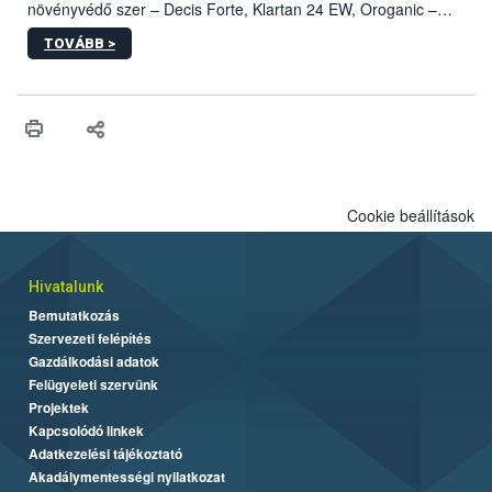
növényvédő szer – Decis Forte, Klartan 24 EW, Oroganic –
engedélyokiratát módosította, így azok a szüretet követően,
TOVÁBB >
egészen a vesszőérettség (BBCH 91) stádiumáig
felhasználhatóak a szőlőben. A kiterjesztések célja, hogy a korai
érésű szőlőkben is legyen lehetőség a károsító elleni további
védekezésre. Az Oroganic készítmény kis kiszerelésben kiskerti
felhasználók számára is elérhető és ökológiai termesztésben is
engedélyezett.
Cookie beállítások
Hivatalunk
Bemutatkozás
Szervezeti felépítés
Gazdálkodási adatok
Felügyeleti szervünk
Projektek
Kapcsolódó linkek
Adatkezelési tájékoztató
Akadálymentességi nyilatkozat