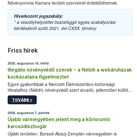
Növényorvosi Kamara területi szerveinél érdeklődhetnek.
Hivatkozott jogszabály:
* a veszélyhelyzettel összefüggő egyes szabályozási
kérdésekről szóló 2021. évi CXXX. törvény
Friss hírek
2026. augusztus 10, hétfő
Illegális növényvédő szerek – a Nébih a webáruházak
kockázataira figyelmeztet
Egyre gyakoribbak a Nemzeti Élelmiszerlánc-biztonsági
Hivatalhoz (Nébih) növényvédő szert árusító, jellemzően külföldi
honlapok kapcsán érkező bejelentések. Emellett az ilyen
TOVÁBB >
termékeket kínáló kéretlen online reklámok mennyisége is
számottevően megnövekedett az elmúlt időszakban. A Nébih
összegyűjtötte az illegális növényvédő szerek kapcsán
2026. augusztus 7, péntek
előforduló árulkodó jeleket, valamint a webáruházakból való
Újabb vármegyében jelent meg a kőrisrontó
vásárlás kockázatait.
karcsúdíszbogár
Újabb területen, Borsod-Abaúj-Zemplén vármegyében is