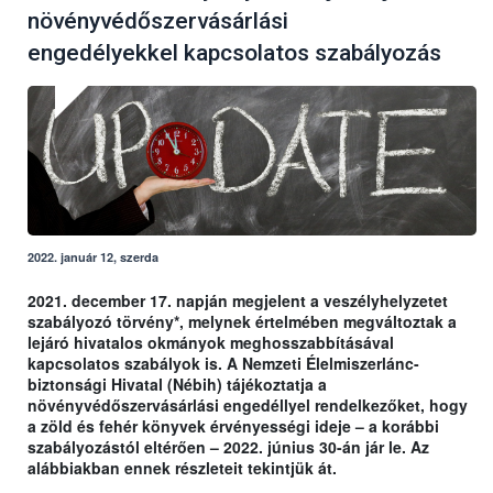
növényvédőszervásárlási
engedélyekkel kapcsolatos szabályozás
2022. január 12, szerda
2021. december 17. napján megjelent a veszélyhelyzetet
szabályozó törvény*, melynek értelmében megváltoztak a
lejáró hivatalos okmányok meghosszabbításával
kapcsolatos szabályok is. A Nemzeti Élelmiszerlánc-
biztonsági Hivatal (Nébih) tájékoztatja a
növényvédőszervásárlási engedéllyel rendelkezőket, hogy
a zöld és fehér könyvek érvényességi ideje – a korábbi
szabályozástól eltérően – 2022. június 30-án jár le. Az
alábbiakban ennek részleteit tekintjük át.