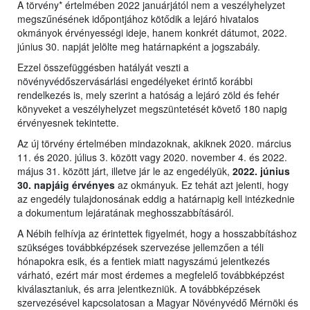
A törvény* értelmében 2022 januárjától nem a veszélyhelyzet
megszűnésének időpontjához kötődik a lejáró hivatalos
okmányok érvényességi ideje, hanem konkrét dátumot, 2022.
június 30. napját jelölte meg határnapként a jogszabály.
Ezzel összefüggésben hatályát veszti a
növényvédőszervásárlási engedélyeket érintő korábbi
rendelkezés is, mely szerint a hatóság a lejáró zöld és fehér
könyveket a veszélyhelyzet megszüntetését követő 180 napig
érvényesnek tekintette.
Az új törvény értelmében mindazoknak, akiknek 2020. március
11. és 2020. július 3. között vagy 2020. november 4. és 2022.
május 31. között járt, illetve jár le az engedélyük,
2022. június
30. napjáig érvényes
az okmányuk. Ez tehát azt jelenti, hogy
az engedély tulajdonosának eddig a határnapig kell intézkednie
a dokumentum lejáratának meghosszabbításáról.
A Nébih felhívja az érintettek figyelmét, hogy a hosszabbításhoz
szükséges továbbképzések szervezése jellemzően a téli
hónapokra esik, és a fentiek miatt nagyszámú jelentkezés
várható, ezért már most érdemes a megfelelő továbbképzést
kiválasztaniuk, és arra jelentkezniük. A továbbképzések
szervezésével kapcsolatosan a Magyar Növényvédő Mérnöki és