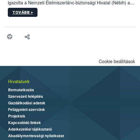
igazolta a Nemzeti Élelmiszerlánc-biztonsági Hivatal (Nébih) a
kőrisrontó karcsúdíszbogár (Agrilus planipennis) jelenlétét. A
TOVÁBB >
kártevőt nem csak színcsapdában találták meg, de már fertőzött
fában is azonosították. A növényvédelmi szakemberek folytatják
az intenzív felderítést, emellett az intézkedéseket a szlovák
hatósággal is összehangolják a terjedés megállítása érdekében.
Cookie beállítások
Hivatalunk
Bemutatkozás
Szervezeti felépítés
Gazdálkodási adatok
Felügyeleti szervünk
Projektek
Kapcsolódó linkek
Adatkezelési tájékoztató
Akadálymentességi nyilatkozat