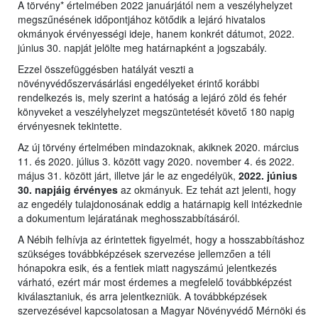
A törvény* értelmében 2022 januárjától nem a veszélyhelyzet
megszűnésének időpontjához kötődik a lejáró hivatalos
okmányok érvényességi ideje, hanem konkrét dátumot, 2022.
június 30. napját jelölte meg határnapként a jogszabály.
Ezzel összefüggésben hatályát veszti a
növényvédőszervásárlási engedélyeket érintő korábbi
rendelkezés is, mely szerint a hatóság a lejáró zöld és fehér
könyveket a veszélyhelyzet megszüntetését követő 180 napig
érvényesnek tekintette.
Az új törvény értelmében mindazoknak, akiknek 2020. március
11. és 2020. július 3. között vagy 2020. november 4. és 2022.
május 31. között járt, illetve jár le az engedélyük,
2022. június
30. napjáig érvényes
az okmányuk. Ez tehát azt jelenti, hogy
az engedély tulajdonosának eddig a határnapig kell intézkednie
a dokumentum lejáratának meghosszabbításáról.
A Nébih felhívja az érintettek figyelmét, hogy a hosszabbításhoz
szükséges továbbképzések szervezése jellemzően a téli
hónapokra esik, és a fentiek miatt nagyszámú jelentkezés
várható, ezért már most érdemes a megfelelő továbbképzést
kiválasztaniuk, és arra jelentkezniük. A továbbképzések
szervezésével kapcsolatosan a Magyar Növényvédő Mérnöki és