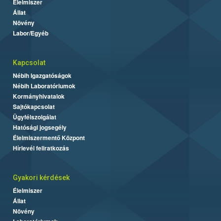
Élelmiszer
Állat
Növény
Labor/Egyéb
Kapcsolat
Nébih Igazgatóságok
Nébih Laboratóriumok
Kormányhivatalok
Sajtókapcsolat
Ügyfélszolgálat
Hatósági jogsegély
Élelmiszermentő Központ
Hírlevél feliratkozás
Gyakori kérdések
Élelmiszer
Állat
Növény