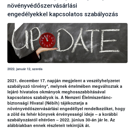
növényvédőszervásárlási
engedélyekkel kapcsolatos szabályozás
2022. január 12, szerda
2021. december 17. napján megjelent a veszélyhelyzetet
szabályozó törvény*, melynek értelmében megváltoztak a
lejáró hivatalos okmányok meghosszabbításával
kapcsolatos szabályok is. A Nemzeti Élelmiszerlánc-
biztonsági Hivatal (Nébih) tájékoztatja a
növényvédőszervásárlási engedéllyel rendelkezőket, hogy
a zöld és fehér könyvek érvényességi ideje – a korábbi
szabályozástól eltérően – 2022. június 30-án jár le. Az
alábbiakban ennek részleteit tekintjük át.