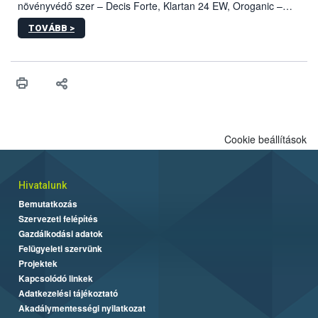
növényvédő szer – Decis Forte, Klartan 24 EW, Oroganic –
engedélyokiratát módosította, így azok a szüretet követően,
TOVÁBB >
egészen a vesszőérettség (BBCH 91) stádiumáig
felhasználhatóak a szőlőben. A kiterjesztések célja, hogy a korai
érésű szőlőkben is legyen lehetőség a károsító elleni további
védekezésre. Az Oroganic készítmény kis kiszerelésben kiskerti
felhasználók számára is elérhető és ökológiai termesztésben is
engedélyezett.
Cookie beállítások
Hivatalunk
Bemutatkozás
Szervezeti felépítés
Gazdálkodási adatok
Felügyeleti szervünk
Projektek
Kapcsolódó linkek
Adatkezelési tájékoztató
Akadálymentességi nyilatkozat