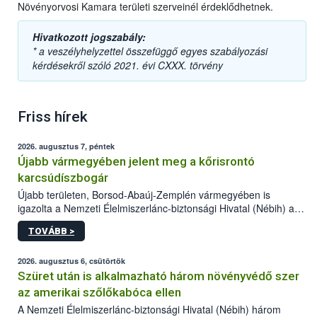
Növényorvosi Kamara területi szerveinél érdeklődhetnek.
Hivatkozott jogszabály:
* a veszélyhelyzettel összefüggő egyes szabályozási
kérdésekről szóló 2021. évi CXXX. törvény
Friss hírek
2026. augusztus 7, péntek
Újabb vármegyében jelent meg a kőrisrontó
karcsúdíszbogár
Újabb területen, Borsod-Abaúj-Zemplén vármegyében is
igazolta a Nemzeti Élelmiszerlánc-biztonsági Hivatal (Nébih) a
kőrisrontó karcsúdíszbogár (Agrilus planipennis) jelenlétét. A
TOVÁBB >
kártevőt nem csak színcsapdában találták meg, de már fertőzött
fában is azonosították. A növényvédelmi szakemberek folytatják
az intenzív felderítést, emellett az intézkedéseket a szlovák
2026. augusztus 6, csütörtök
hatósággal is összehangolják a terjedés megállítása érdekében.
Szüret után is alkalmazható három növényvédő szer
az amerikai szőlőkabóca ellen
A Nemzeti Élelmiszerlánc-biztonsági Hivatal (Nébih) három