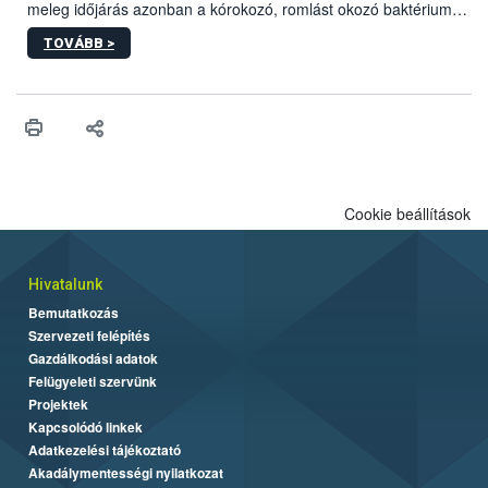
meleg időjárás azonban a kórokozó, romlást okozó baktériumok
gyorsabb szaporodásának is kedvez. A szabadtéri sütögetés
TOVÁBB >
ezért nem csupán a megfelelő sütési technikáról szól: legalább
ilyen fontos az alapanyagok biztonságos kezelése, az alapvető
higiéniai szabályok betartása, a megfelelő hőkezelés, valamint a
maradékok szakszerű tárolása. A Nemzeti Élelmiszerlánc-
biztonsági Hivatal (Nébih) Oktatási Programja összegyűjtötte a
biztonságos grillezés legfontosabb tudnivalóit.
Cookie beállítások
Hivatalunk
Bemutatkozás
Szervezeti felépítés
Gazdálkodási adatok
Felügyeleti szervünk
Projektek
Kapcsolódó linkek
Adatkezelési tájékoztató
Akadálymentességi nyilatkozat