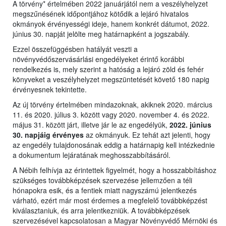
A törvény* értelmében 2022 januárjától nem a veszélyhelyzet
megszűnésének időpontjához kötődik a lejáró hivatalos
okmányok érvényességi ideje, hanem konkrét dátumot, 2022.
június 30. napját jelölte meg határnapként a jogszabály.
Ezzel összefüggésben hatályát veszti a
növényvédőszervásárlási engedélyeket érintő korábbi
rendelkezés is, mely szerint a hatóság a lejáró zöld és fehér
könyveket a veszélyhelyzet megszüntetését követő 180 napig
érvényesnek tekintette.
Az új törvény értelmében mindazoknak, akiknek 2020. március
11. és 2020. július 3. között vagy 2020. november 4. és 2022.
május 31. között járt, illetve jár le az engedélyük,
2022. június
30. napjáig érvényes
az okmányuk. Ez tehát azt jelenti, hogy
az engedély tulajdonosának eddig a határnapig kell intézkednie
a dokumentum lejáratának meghosszabbításáról.
A Nébih felhívja az érintettek figyelmét, hogy a hosszabbításhoz
szükséges továbbképzések szervezése jellemzően a téli
hónapokra esik, és a fentiek miatt nagyszámú jelentkezés
várható, ezért már most érdemes a megfelelő továbbképzést
kiválasztaniuk, és arra jelentkezniük. A továbbképzések
szervezésével kapcsolatosan a Magyar Növényvédő Mérnöki és