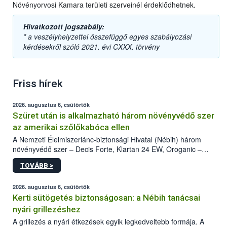
Növényorvosi Kamara területi szerveinél érdeklődhetnek.
Hivatkozott jogszabály:
* a veszélyhelyzettel összefüggő egyes szabályozási
kérdésekről szóló 2021. évi CXXX. törvény
Friss hírek
2026. augusztus 6, csütörtök
Szüret után is alkalmazható három növényvédő szer
az amerikai szőlőkabóca ellen
A Nemzeti Élelmiszerlánc-biztonsági Hivatal (Nébih) három
növényvédő szer – Decis Forte, Klartan 24 EW, Oroganic –
engedélyokiratát módosította, így azok a szüretet követően,
TOVÁBB >
egészen a vesszőérettség (BBCH 91) stádiumáig
felhasználhatóak a szőlőben. A kiterjesztések célja, hogy a korai
érésű szőlőkben is legyen lehetőség a károsító elleni további
2026. augusztus 6, csütörtök
védekezésre. Az Oroganic készítmény kis kiszerelésben kiskerti
Kerti sütögetés biztonságosan: a Nébih tanácsai
felhasználók számára is elérhető és ökológiai termesztésben is
nyári grillezéshez
engedélyezett.
A grillezés a nyári étkezések egyik legkedveltebb formája. A