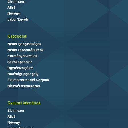
Élelmiszer
Állat
Növény
Labor/Egyéb
Kapcsolat
Nébih Igazgatóságok
Nébih Laboratóriumok
Kormányhivatalok
Sajtókapcsolat
Ügyfélszolgálat
Hatósági jogsegély
Élelmiszermentő Központ
Hírlevél feliratkozás
Gyakori kérdések
Élelmiszer
Állat
Növény