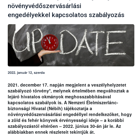
növényvédőszervásárlási
engedélyekkel kapcsolatos szabályozás
2022. január 12, szerda
2021. december 17. napján megjelent a veszélyhelyzetet
szabályozó törvény*, melynek értelmében megváltoztak a
lejáró hivatalos okmányok meghosszabbításával
kapcsolatos szabályok is. A Nemzeti Élelmiszerlánc-
biztonsági Hivatal (Nébih) tájékoztatja a
növényvédőszervásárlási engedéllyel rendelkezőket, hogy
a zöld és fehér könyvek érvényességi ideje – a korábbi
szabályozástól eltérően – 2022. június 30-án jár le. Az
alábbiakban ennek részleteit tekintjük át.