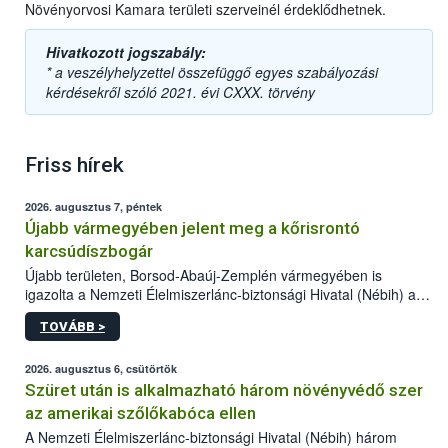
Növényorvosi Kamara területi szerveinél érdeklődhetnek.
Hivatkozott jogszabály:
* a veszélyhelyzettel összefüggő egyes szabályozási
kérdésekről szóló 2021. évi CXXX. törvény
Friss hírek
2026. augusztus 7, péntek
Újabb vármegyében jelent meg a kőrisrontó
karcsúdíszbogár
Újabb területen, Borsod-Abaúj-Zemplén vármegyében is
igazolta a Nemzeti Élelmiszerlánc-biztonsági Hivatal (Nébih) a
kőrisrontó karcsúdíszbogár (Agrilus planipennis) jelenlétét. A
TOVÁBB >
kártevőt nem csak színcsapdában találták meg, de már fertőzött
fában is azonosították. A növényvédelmi szakemberek folytatják
az intenzív felderítést, emellett az intézkedéseket a szlovák
2026. augusztus 6, csütörtök
hatósággal is összehangolják a terjedés megállítása érdekében.
Szüret után is alkalmazható három növényvédő szer
az amerikai szőlőkabóca ellen
A Nemzeti Élelmiszerlánc-biztonsági Hivatal (Nébih) három