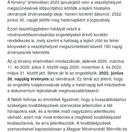
A törvény* értelmében 2022 januárjától nem a veszélyhelyzet
megszűnésének időpontjához kötődik a lejáró hivatalos
okmányok érvényességi ideje, hanem konkrét dátumot, 2022.
június 30. napját jelölte meg határnapként a jogszabály.
Ezzel összefüggésben hatályát veszti a
növényvédőszervásárlási engedélyeket érintő korábbi
rendelkezés is, mely szerint a hatóság a lejáró zöld és fehér
könyveket a veszélyhelyzet megszüntetését követő 180 napig
érvényesnek tekintette.
Az új törvény értelmében mindazoknak, akiknek 2020. március
11. és 2020. július 3. között vagy 2020. november 4. és 2022.
május 31. között járt, illetve jár le az engedélyük,
2022. június
30. napjáig érvényes
az okmányuk. Ez tehát azt jelenti, hogy
az engedély tulajdonosának eddig a határnapig kell intézkednie
a dokumentum lejáratának meghosszabbításáról.
A Nébih felhívja az érintettek figyelmét, hogy a hosszabbításhoz
szükséges továbbképzések szervezése jellemzően a téli
hónapokra esik, és a fentiek miatt nagyszámú jelentkezés
várható, ezért már most érdemes a megfelelő továbbképzést
kiválasztaniuk, és arra jelentkezniük. A továbbképzések
szervezésével kapcsolatosan a Magyar Növényvédő Mérnöki és