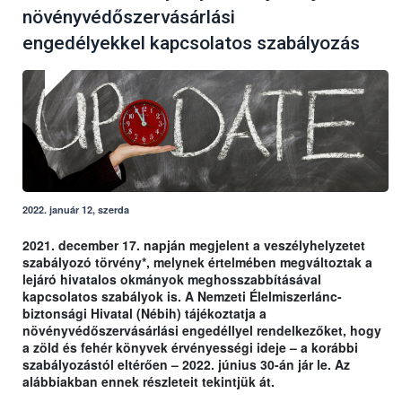
növényvédőszervásárlási
engedélyekkel kapcsolatos szabályozás
2022. január 12, szerda
2021. december 17. napján megjelent a veszélyhelyzetet
szabályozó törvény*, melynek értelmében megváltoztak a
lejáró hivatalos okmányok meghosszabbításával
kapcsolatos szabályok is. A Nemzeti Élelmiszerlánc-
biztonsági Hivatal (Nébih) tájékoztatja a
növényvédőszervásárlási engedéllyel rendelkezőket, hogy
a zöld és fehér könyvek érvényességi ideje – a korábbi
szabályozástól eltérően – 2022. június 30-án jár le. Az
alábbiakban ennek részleteit tekintjük át.