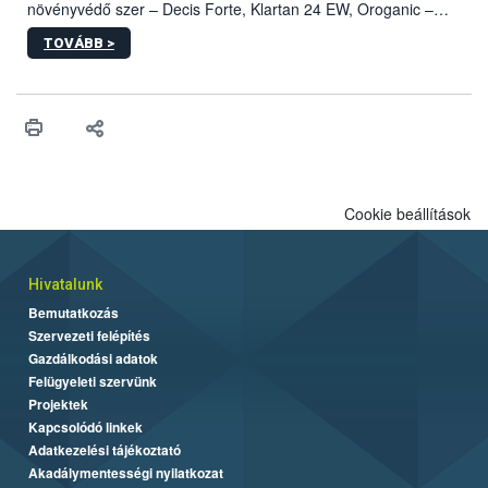
növényvédő szer – Decis Forte, Klartan 24 EW, Oroganic –
engedélyokiratát módosította, így azok a szüretet követően,
TOVÁBB >
egészen a vesszőérettség (BBCH 91) stádiumáig
felhasználhatóak a szőlőben. A kiterjesztések célja, hogy a korai
érésű szőlőkben is legyen lehetőség a károsító elleni további
védekezésre. Az Oroganic készítmény kis kiszerelésben kiskerti
felhasználók számára is elérhető és ökológiai termesztésben is
engedélyezett.
Cookie beállítások
Hivatalunk
Bemutatkozás
Szervezeti felépítés
Gazdálkodási adatok
Felügyeleti szervünk
Projektek
Kapcsolódó linkek
Adatkezelési tájékoztató
Akadálymentességi nyilatkozat