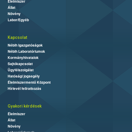
Élelmiszer
Állat
Növény
Labor/Egyéb
Kapcsolat
Nébih Igazgatóságok
Nébih Laboratóriumok
Kormányhivatalok
Sajtókapcsolat
Ügyfélszolgálat
Hatósági jogsegély
Élelmiszermentő Központ
Hírlevél feliratkozás
Gyakori kérdések
Élelmiszer
Állat
Növény