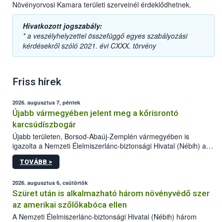
Növényorvosi Kamara területi szerveinél érdeklődhetnek.
Hivatkozott jogszabály:
* a veszélyhelyzettel összefüggő egyes szabályozási
kérdésekről szóló 2021. évi CXXX. törvény
Friss hírek
2026. augusztus 7, péntek
Újabb vármegyében jelent meg a kőrisrontó
karcsúdíszbogár
Újabb területen, Borsod-Abaúj-Zemplén vármegyében is
igazolta a Nemzeti Élelmiszerlánc-biztonsági Hivatal (Nébih) a
kőrisrontó karcsúdíszbogár (Agrilus planipennis) jelenlétét. A
TOVÁBB >
kártevőt nem csak színcsapdában találták meg, de már fertőzött
fában is azonosították. A növényvédelmi szakemberek folytatják
az intenzív felderítést, emellett az intézkedéseket a szlovák
2026. augusztus 6, csütörtök
hatósággal is összehangolják a terjedés megállítása érdekében.
Szüret után is alkalmazható három növényvédő szer
az amerikai szőlőkabóca ellen
A Nemzeti Élelmiszerlánc-biztonsági Hivatal (Nébih) három