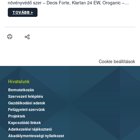
növényvédő szer – Decis Forte, Klartan 24 EW, Oroganic –
engedélyokiratát módosította, így azok a szüretet követően,
TOVÁBB >
egészen a vesszőérettség (BBCH 91) stádiumáig
felhasználhatóak a szőlőben. A kiterjesztések célja, hogy a korai
érésű szőlőkben is legyen lehetőség a károsító elleni további
védekezésre. Az Oroganic készítmény kis kiszerelésben kiskerti
felhasználók számára is elérhető és ökológiai termesztésben is
engedélyezett.
Cookie beállítások
Hivatalunk
Bemutatkozás
Szervezeti felépítés
Gazdálkodási adatok
Felügyeleti szervünk
Projektek
Kapcsolódó linkek
Adatkezelési tájékoztató
Akadálymentességi nyilatkozat