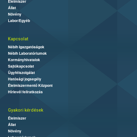
Élelmiszer
Állat
Növény
Labor/Egyéb
Kapcsolat
Nébih Igazgatóságok
Nébih Laboratóriumok
Kormányhivatalok
Sajtókapcsolat
Ügyfélszolgálat
Hatósági jogsegély
Élelmiszermentő Központ
Hírlevél feliratkozás
Gyakori kérdések
Élelmiszer
Állat
Növény