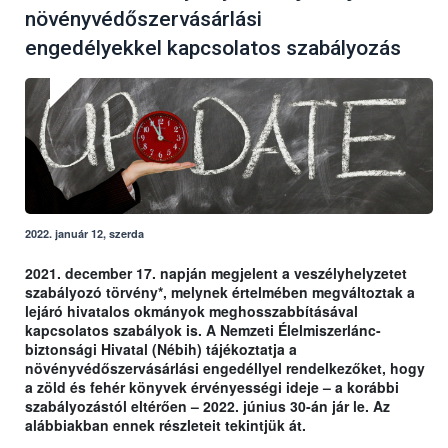
növényvédőszervásárlási
engedélyekkel kapcsolatos szabályozás
2022. január 12, szerda
2021. december 17. napján megjelent a veszélyhelyzetet
szabályozó törvény*, melynek értelmében megváltoztak a
lejáró hivatalos okmányok meghosszabbításával
kapcsolatos szabályok is. A Nemzeti Élelmiszerlánc-
biztonsági Hivatal (Nébih) tájékoztatja a
növényvédőszervásárlási engedéllyel rendelkezőket, hogy
a zöld és fehér könyvek érvényességi ideje – a korábbi
szabályozástól eltérően – 2022. június 30-án jár le. Az
alábbiakban ennek részleteit tekintjük át.