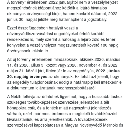
A törvény* értelmében 2022 januárjától nem a veszélyhelyzet
megszűnésének időpontjához kötődik a lejáró hivatalos
okmányok érvényességi ideje, hanem konkrét dátumot, 2022.
június 30. napját jelölte meg határnapként a jogszabály.
Ezzel összefüggésben hatályát veszti a
növényvédőszervásárlási engedélyeket érintő korábbi
rendelkezés is, mely szerint a hatóság a lejáró zöld és fehér
könyveket a veszélyhelyzet megszüntetését követő 180 napig
érvényesnek tekintette.
Az új törvény értelmében mindazoknak, akiknek 2020. március
11. és 2020. július 3. között vagy 2020. november 4. és 2022.
május 31. között járt, illetve jár le az engedélyük,
2022. június
30. napjáig érvényes
az okmányuk. Ez tehát azt jelenti, hogy
az engedély tulajdonosának eddig a határnapig kell intézkednie
a dokumentum lejáratának meghosszabbításáról.
A Nébih felhívja az érintettek figyelmét, hogy a hosszabbításhoz
szükséges továbbképzések szervezése jellemzően a téli
hónapokra esik, és a fentiek miatt nagyszámú jelentkezés
várható, ezért már most érdemes a megfelelő továbbképzést
kiválasztaniuk, és arra jelentkezniük. A továbbképzések
szervezésével kapcsolatosan a Magyar Növényvédő Mérnöki és