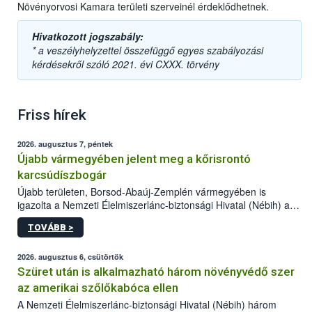
Növényorvosi Kamara területi szerveinél érdeklődhetnek.
Hivatkozott jogszabály:
* a veszélyhelyzettel összefüggő egyes szabályozási
kérdésekről szóló 2021. évi CXXX. törvény
Friss hírek
2026. augusztus 7, péntek
Újabb vármegyében jelent meg a kőrisrontó
karcsúdíszbogár
Újabb területen, Borsod-Abaúj-Zemplén vármegyében is
igazolta a Nemzeti Élelmiszerlánc-biztonsági Hivatal (Nébih) a
kőrisrontó karcsúdíszbogár (Agrilus planipennis) jelenlétét. A
TOVÁBB >
kártevőt nem csak színcsapdában találták meg, de már fertőzött
fában is azonosították. A növényvédelmi szakemberek folytatják
az intenzív felderítést, emellett az intézkedéseket a szlovák
2026. augusztus 6, csütörtök
hatósággal is összehangolják a terjedés megállítása érdekében.
Szüret után is alkalmazható három növényvédő szer
az amerikai szőlőkabóca ellen
A Nemzeti Élelmiszerlánc-biztonsági Hivatal (Nébih) három