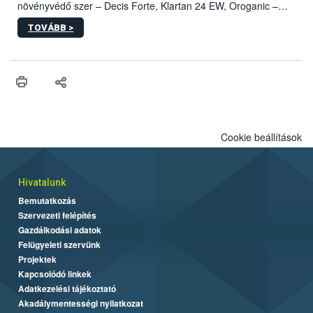
növényvédő szer – Decis Forte, Klartan 24 EW, Oroganic –
engedélyokiratát módosította, így azok a szüretet követően,
TOVÁBB >
egészen a vesszőérettség (BBCH 91) stádiumáig
felhasználhatóak a szőlőben. A kiterjesztések célja, hogy a korai
érésű szőlőkben is legyen lehetőség a károsító elleni további
védekezésre. Az Oroganic készítmény kis kiszerelésben kiskerti
felhasználók számára is elérhető és ökológiai termesztésben is
engedélyezett.
Cookie beállítások
Hivatalunk
Bemutatkozás
Szervezeti felépítés
Gazdálkodási adatok
Felügyeleti szervünk
Projektek
Kapcsolódó linkek
Adatkezelési tájékoztató
Akadálymentességi nyilatkozat