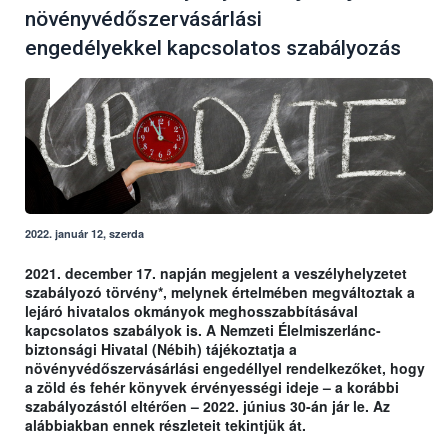
növényvédőszervásárlási
engedélyekkel kapcsolatos szabályozás
2022. január 12, szerda
2021. december 17. napján megjelent a veszélyhelyzetet
szabályozó törvény*, melynek értelmében megváltoztak a
lejáró hivatalos okmányok meghosszabbításával
kapcsolatos szabályok is. A Nemzeti Élelmiszerlánc-
biztonsági Hivatal (Nébih) tájékoztatja a
növényvédőszervásárlási engedéllyel rendelkezőket, hogy
a zöld és fehér könyvek érvényességi ideje – a korábbi
szabályozástól eltérően – 2022. június 30-án jár le. Az
alábbiakban ennek részleteit tekintjük át.