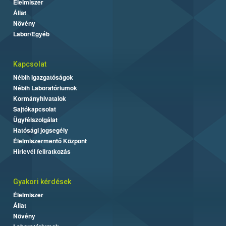
Élelmiszer
Állat
Növény
Labor/Egyéb
Kapcsolat
Nébih Igazgatóságok
Nébih Laboratóriumok
Kormányhivatalok
Sajtókapcsolat
Ügyfélszolgálat
Hatósági jogsegély
Élelmiszermentő Központ
Hírlevél feliratkozás
Gyakori kérdések
Élelmiszer
Állat
Növény