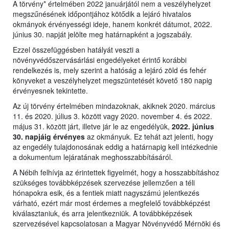
A törvény* értelmében 2022 januárjától nem a veszélyhelyzet
megszűnésének időpontjához kötődik a lejáró hivatalos
okmányok érvényességi ideje, hanem konkrét dátumot, 2022.
június 30. napját jelölte meg határnapként a jogszabály.
Ezzel összefüggésben hatályát veszti a
növényvédőszervásárlási engedélyeket érintő korábbi
rendelkezés is, mely szerint a hatóság a lejáró zöld és fehér
könyveket a veszélyhelyzet megszüntetését követő 180 napig
érvényesnek tekintette.
Az új törvény értelmében mindazoknak, akiknek 2020. március
11. és 2020. július 3. között vagy 2020. november 4. és 2022.
május 31. között járt, illetve jár le az engedélyük,
2022. június
30. napjáig érvényes
az okmányuk. Ez tehát azt jelenti, hogy
az engedély tulajdonosának eddig a határnapig kell intézkednie
a dokumentum lejáratának meghosszabbításáról.
A Nébih felhívja az érintettek figyelmét, hogy a hosszabbításhoz
szükséges továbbképzések szervezése jellemzően a téli
hónapokra esik, és a fentiek miatt nagyszámú jelentkezés
várható, ezért már most érdemes a megfelelő továbbképzést
kiválasztaniuk, és arra jelentkezniük. A továbbképzések
szervezésével kapcsolatosan a Magyar Növényvédő Mérnöki és