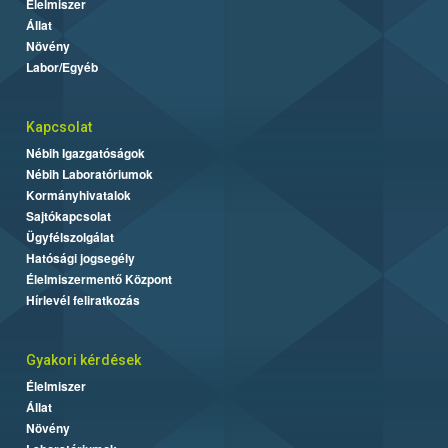
Élelmiszer
Állat
Növény
Labor/Egyéb
Kapcsolat
Nébih Igazgatóságok
Nébih Laboratóriumok
Kormányhivatalok
Sajtókapcsolat
Ügyfélszolgálat
Hatósági jogsegély
Élelmiszermentő Központ
Hírlevél feliratkozás
Gyakori kérdések
Élelmiszer
Állat
Növény