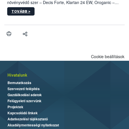
növényvédő szer – Decis Forte, Klartan 24 EW, Oroganic –
engedélyokiratát módosította, így azok a szüretet követően,
TOVÁBB >
egészen a vesszőérettség (BBCH 91) stádiumáig
felhasználhatóak a szőlőben. A kiterjesztések célja, hogy a korai
érésű szőlőkben is legyen lehetőség a károsító elleni további
védekezésre. Az Oroganic készítmény kis kiszerelésben kiskerti
felhasználók számára is elérhető és ökológiai termesztésben is
engedélyezett.
Cookie beállítások
Hivatalunk
Bemutatkozás
Szervezeti felépítés
Gazdálkodási adatok
Felügyeleti szervünk
Projektek
Kapcsolódó linkek
Adatkezelési tájékoztató
Akadálymentességi nyilatkozat