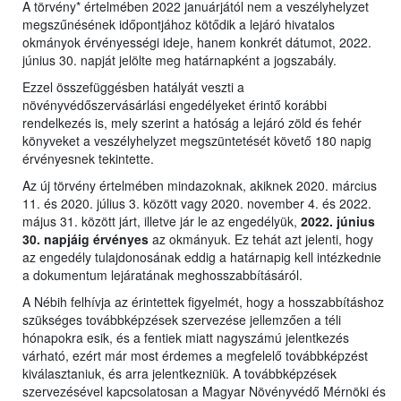
A törvény* értelmében 2022 januárjától nem a veszélyhelyzet
megszűnésének időpontjához kötődik a lejáró hivatalos
okmányok érvényességi ideje, hanem konkrét dátumot, 2022.
június 30. napját jelölte meg határnapként a jogszabály.
Ezzel összefüggésben hatályát veszti a
növényvédőszervásárlási engedélyeket érintő korábbi
rendelkezés is, mely szerint a hatóság a lejáró zöld és fehér
könyveket a veszélyhelyzet megszüntetését követő 180 napig
érvényesnek tekintette.
Az új törvény értelmében mindazoknak, akiknek 2020. március
11. és 2020. július 3. között vagy 2020. november 4. és 2022.
május 31. között járt, illetve jár le az engedélyük,
2022. június
30. napjáig érvényes
az okmányuk. Ez tehát azt jelenti, hogy
az engedély tulajdonosának eddig a határnapig kell intézkednie
a dokumentum lejáratának meghosszabbításáról.
A Nébih felhívja az érintettek figyelmét, hogy a hosszabbításhoz
szükséges továbbképzések szervezése jellemzően a téli
hónapokra esik, és a fentiek miatt nagyszámú jelentkezés
várható, ezért már most érdemes a megfelelő továbbképzést
kiválasztaniuk, és arra jelentkezniük. A továbbképzések
szervezésével kapcsolatosan a Magyar Növényvédő Mérnöki és