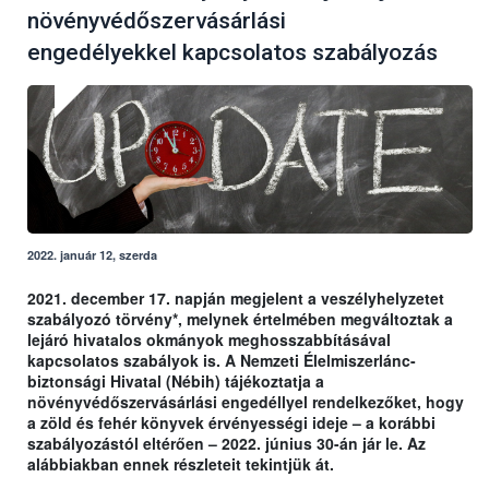
növényvédőszervásárlási
engedélyekkel kapcsolatos szabályozás
2022. január 12, szerda
2021. december 17. napján megjelent a veszélyhelyzetet
szabályozó törvény*, melynek értelmében megváltoztak a
lejáró hivatalos okmányok meghosszabbításával
kapcsolatos szabályok is. A Nemzeti Élelmiszerlánc-
biztonsági Hivatal (Nébih) tájékoztatja a
növényvédőszervásárlási engedéllyel rendelkezőket, hogy
a zöld és fehér könyvek érvényességi ideje – a korábbi
szabályozástól eltérően – 2022. június 30-án jár le. Az
alábbiakban ennek részleteit tekintjük át.