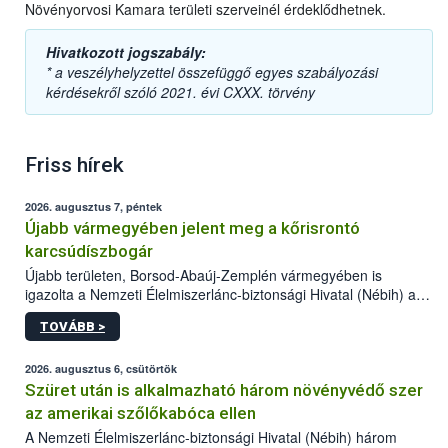
Növényorvosi Kamara területi szerveinél érdeklődhetnek.
Hivatkozott jogszabály:
* a veszélyhelyzettel összefüggő egyes szabályozási
kérdésekről szóló 2021. évi CXXX. törvény
Friss hírek
2026. augusztus 7, péntek
Újabb vármegyében jelent meg a kőrisrontó
karcsúdíszbogár
Újabb területen, Borsod-Abaúj-Zemplén vármegyében is
igazolta a Nemzeti Élelmiszerlánc-biztonsági Hivatal (Nébih) a
kőrisrontó karcsúdíszbogár (Agrilus planipennis) jelenlétét. A
TOVÁBB >
kártevőt nem csak színcsapdában találták meg, de már fertőzött
fában is azonosították. A növényvédelmi szakemberek folytatják
az intenzív felderítést, emellett az intézkedéseket a szlovák
2026. augusztus 6, csütörtök
hatósággal is összehangolják a terjedés megállítása érdekében.
Szüret után is alkalmazható három növényvédő szer
az amerikai szőlőkabóca ellen
A Nemzeti Élelmiszerlánc-biztonsági Hivatal (Nébih) három