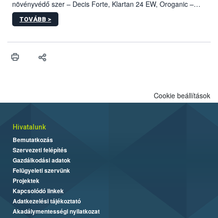
növényvédő szer – Decis Forte, Klartan 24 EW, Oroganic –
engedélyokiratát módosította, így azok a szüretet követően,
TOVÁBB >
egészen a vesszőérettség (BBCH 91) stádiumáig
felhasználhatóak a szőlőben. A kiterjesztések célja, hogy a korai
érésű szőlőkben is legyen lehetőség a károsító elleni további
védekezésre. Az Oroganic készítmény kis kiszerelésben kiskerti
felhasználók számára is elérhető és ökológiai termesztésben is
engedélyezett.
Cookie beállítások
Hivatalunk
Bemutatkozás
Szervezeti felépítés
Gazdálkodási adatok
Felügyeleti szervünk
Projektek
Kapcsolódó linkek
Adatkezelési tájékoztató
Akadálymentességi nyilatkozat