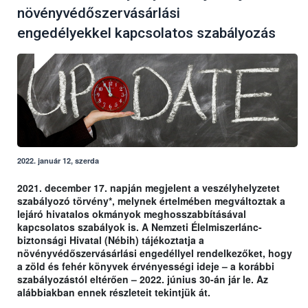
növényvédőszervásárlási
engedélyekkel kapcsolatos szabályozás
2022. január 12, szerda
2021. december 17. napján megjelent a veszélyhelyzetet
szabályozó törvény*, melynek értelmében megváltoztak a
lejáró hivatalos okmányok meghosszabbításával
kapcsolatos szabályok is. A Nemzeti Élelmiszerlánc-
biztonsági Hivatal (Nébih) tájékoztatja a
növényvédőszervásárlási engedéllyel rendelkezőket, hogy
a zöld és fehér könyvek érvényességi ideje – a korábbi
szabályozástól eltérően – 2022. június 30-án jár le. Az
alábbiakban ennek részleteit tekintjük át.