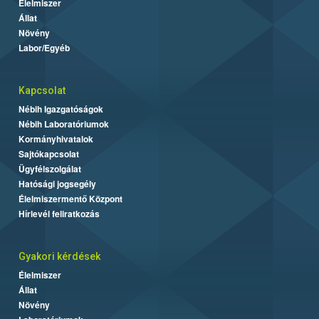
Élelmiszer
Állat
Növény
Labor/Egyéb
Kapcsolat
Nébih Igazgatóságok
Nébih Laboratóriumok
Kormányhivatalok
Sajtókapcsolat
Ügyfélszolgálat
Hatósági jogsegély
Élelmiszermentő Központ
Hírlevél feliratkozás
Gyakori kérdések
Élelmiszer
Állat
Növény