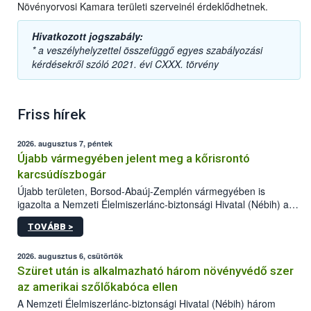
Növényorvosi Kamara területi szerveinél érdeklődhetnek.
Hivatkozott jogszabály:
* a veszélyhelyzettel összefüggő egyes szabályozási
kérdésekről szóló 2021. évi CXXX. törvény
Friss hírek
2026. augusztus 7, péntek
Újabb vármegyében jelent meg a kőrisrontó
karcsúdíszbogár
Újabb területen, Borsod-Abaúj-Zemplén vármegyében is
igazolta a Nemzeti Élelmiszerlánc-biztonsági Hivatal (Nébih) a
kőrisrontó karcsúdíszbogár (Agrilus planipennis) jelenlétét. A
TOVÁBB >
kártevőt nem csak színcsapdában találták meg, de már fertőzött
fában is azonosították. A növényvédelmi szakemberek folytatják
az intenzív felderítést, emellett az intézkedéseket a szlovák
2026. augusztus 6, csütörtök
hatósággal is összehangolják a terjedés megállítása érdekében.
Szüret után is alkalmazható három növényvédő szer
az amerikai szőlőkabóca ellen
A Nemzeti Élelmiszerlánc-biztonsági Hivatal (Nébih) három