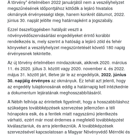
A törvény* értelmében 2022 januárjától nem a veszélyhelyzet
megszűnésének időpontjához kötődik a lejáró hivatalos
okmányok érvényességi ideje, hanem konkrét dátumot, 2022.
június 30. napját jelölte meg határnapként a jogszabály.
Ezzel összefüggésben hatályát veszti a
növényvédőszervásárlási engedélyeket érintő korábbi
rendelkezés is, mely szerint a hatóság a lejáró zöld és fehér
könyveket a veszélyhelyzet megszüntetését követő 180 napig
érvényesnek tekintette.
Az új törvény értelmében mindazoknak, akiknek 2020. március
11. és 2020. július 3. között vagy 2020. november 4. és 2022.
május 31. között járt, illetve jár le az engedélyük,
2022. június
30. napjáig érvényes
az okmányuk. Ez tehát azt jelenti, hogy
az engedély tulajdonosának eddig a határnapig kell intézkednie
a dokumentum lejáratának meghosszabbításáról.
A Nébih felhívja az érintettek figyelmét, hogy a hosszabbításhoz
szükséges továbbképzések szervezése jellemzően a téli
hónapokra esik, és a fentiek miatt nagyszámú jelentkezés
várható, ezért már most érdemes a megfelelő továbbképzést
kiválasztaniuk, és arra jelentkezniük. A továbbképzések
szervezésével kapcsolatosan a Magyar Növényvédő Mérnöki és