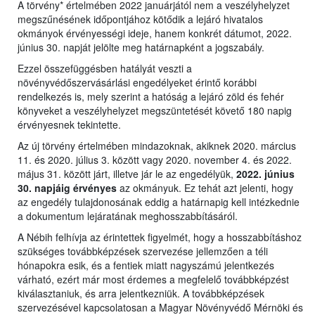
A törvény* értelmében 2022 januárjától nem a veszélyhelyzet
megszűnésének időpontjához kötődik a lejáró hivatalos
okmányok érvényességi ideje, hanem konkrét dátumot, 2022.
június 30. napját jelölte meg határnapként a jogszabály.
Ezzel összefüggésben hatályát veszti a
növényvédőszervásárlási engedélyeket érintő korábbi
rendelkezés is, mely szerint a hatóság a lejáró zöld és fehér
könyveket a veszélyhelyzet megszüntetését követő 180 napig
érvényesnek tekintette.
Az új törvény értelmében mindazoknak, akiknek 2020. március
11. és 2020. július 3. között vagy 2020. november 4. és 2022.
május 31. között járt, illetve jár le az engedélyük,
2022. június
30. napjáig érvényes
az okmányuk. Ez tehát azt jelenti, hogy
az engedély tulajdonosának eddig a határnapig kell intézkednie
a dokumentum lejáratának meghosszabbításáról.
A Nébih felhívja az érintettek figyelmét, hogy a hosszabbításhoz
szükséges továbbképzések szervezése jellemzően a téli
hónapokra esik, és a fentiek miatt nagyszámú jelentkezés
várható, ezért már most érdemes a megfelelő továbbképzést
kiválasztaniuk, és arra jelentkezniük. A továbbképzések
szervezésével kapcsolatosan a Magyar Növényvédő Mérnöki és