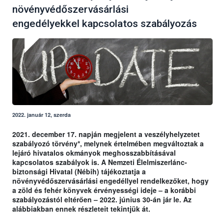
növényvédőszervásárlási
engedélyekkel kapcsolatos szabályozás
2022. január 12, szerda
2021. december 17. napján megjelent a veszélyhelyzetet
szabályozó törvény*, melynek értelmében megváltoztak a
lejáró hivatalos okmányok meghosszabbításával
kapcsolatos szabályok is. A Nemzeti Élelmiszerlánc-
biztonsági Hivatal (Nébih) tájékoztatja a
növényvédőszervásárlási engedéllyel rendelkezőket, hogy
a zöld és fehér könyvek érvényességi ideje – a korábbi
szabályozástól eltérően – 2022. június 30-án jár le. Az
alábbiakban ennek részleteit tekintjük át.