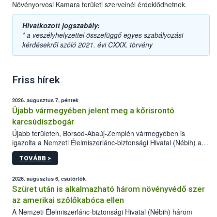
Növényorvosi Kamara területi szerveinél érdeklődhetnek.
Hivatkozott jogszabály:
* a veszélyhelyzettel összefüggő egyes szabályozási
kérdésekről szóló 2021. évi CXXX. törvény
Friss hírek
2026. augusztus 7, péntek
Újabb vármegyében jelent meg a kőrisrontó
karcsúdíszbogár
Újabb területen, Borsod-Abaúj-Zemplén vármegyében is
igazolta a Nemzeti Élelmiszerlánc-biztonsági Hivatal (Nébih) a
kőrisrontó karcsúdíszbogár (Agrilus planipennis) jelenlétét. A
TOVÁBB >
kártevőt nem csak színcsapdában találták meg, de már fertőzött
fában is azonosították. A növényvédelmi szakemberek folytatják
az intenzív felderítést, emellett az intézkedéseket a szlovák
2026. augusztus 6, csütörtök
hatósággal is összehangolják a terjedés megállítása érdekében.
Szüret után is alkalmazható három növényvédő szer
az amerikai szőlőkabóca ellen
A Nemzeti Élelmiszerlánc-biztonsági Hivatal (Nébih) három