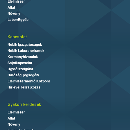
Élelmiszer
Állat
Növény
Labor/Egyéb
Kapcsolat
Nébih Igazgatóságok
Nébih Laboratóriumok
Kormányhivatalok
Sajtókapcsolat
Ügyfélszolgálat
Hatósági jogsegély
Élelmiszermentő Központ
Hírlevél feliratkozás
Gyakori kérdések
Élelmiszer
Állat
Növény