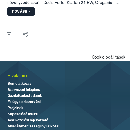
növényvédő szer – Decis Forte, Klartan 24 EW, Oroganic –
engedélyokiratát módosította, így azok a szüretet követően,
TOVÁBB >
egészen a vesszőérettség (BBCH 91) stádiumáig
felhasználhatóak a szőlőben. A kiterjesztések célja, hogy a korai
érésű szőlőkben is legyen lehetőség a károsító elleni további
védekezésre. Az Oroganic készítmény kis kiszerelésben kiskerti
felhasználók számára is elérhető és ökológiai termesztésben is
engedélyezett.
Cookie beállítások
Hivatalunk
Bemutatkozás
Szervezeti felépítés
Gazdálkodási adatok
Felügyeleti szervünk
Projektek
Kapcsolódó linkek
Adatkezelési tájékoztató
Akadálymentességi nyilatkozat