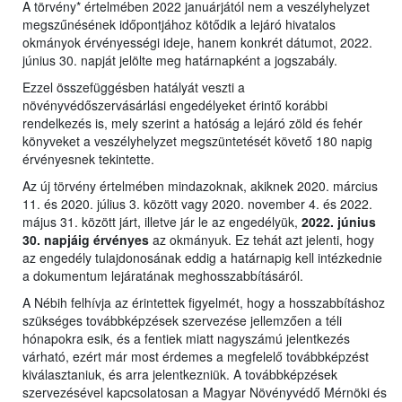
A törvény* értelmében 2022 januárjától nem a veszélyhelyzet
megszűnésének időpontjához kötődik a lejáró hivatalos
okmányok érvényességi ideje, hanem konkrét dátumot, 2022.
június 30. napját jelölte meg határnapként a jogszabály.
Ezzel összefüggésben hatályát veszti a
növényvédőszervásárlási engedélyeket érintő korábbi
rendelkezés is, mely szerint a hatóság a lejáró zöld és fehér
könyveket a veszélyhelyzet megszüntetését követő 180 napig
érvényesnek tekintette.
Az új törvény értelmében mindazoknak, akiknek 2020. március
11. és 2020. július 3. között vagy 2020. november 4. és 2022.
május 31. között járt, illetve jár le az engedélyük,
2022. június
30. napjáig érvényes
az okmányuk. Ez tehát azt jelenti, hogy
az engedély tulajdonosának eddig a határnapig kell intézkednie
a dokumentum lejáratának meghosszabbításáról.
A Nébih felhívja az érintettek figyelmét, hogy a hosszabbításhoz
szükséges továbbképzések szervezése jellemzően a téli
hónapokra esik, és a fentiek miatt nagyszámú jelentkezés
várható, ezért már most érdemes a megfelelő továbbképzést
kiválasztaniuk, és arra jelentkezniük. A továbbképzések
szervezésével kapcsolatosan a Magyar Növényvédő Mérnöki és