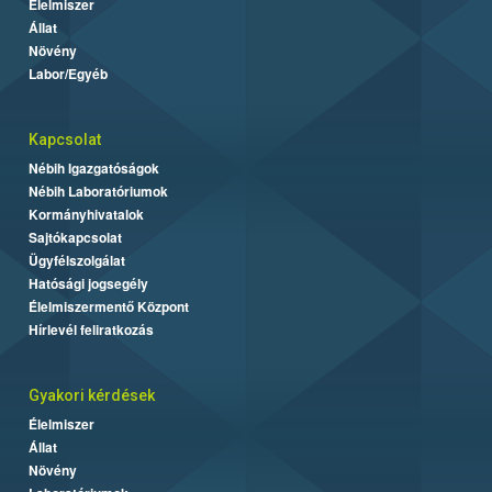
Élelmiszer
Állat
Növény
Labor/Egyéb
Kapcsolat
Nébih Igazgatóságok
Nébih Laboratóriumok
Kormányhivatalok
Sajtókapcsolat
Ügyfélszolgálat
Hatósági jogsegély
Élelmiszermentő Központ
Hírlevél feliratkozás
Gyakori kérdések
Élelmiszer
Állat
Növény