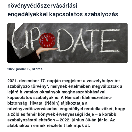
növényvédőszervásárlási
engedélyekkel kapcsolatos szabályozás
2022. január 12, szerda
2021. december 17. napján megjelent a veszélyhelyzetet
szabályozó törvény*, melynek értelmében megváltoztak a
lejáró hivatalos okmányok meghosszabbításával
kapcsolatos szabályok is. A Nemzeti Élelmiszerlánc-
biztonsági Hivatal (Nébih) tájékoztatja a
növényvédőszervásárlási engedéllyel rendelkezőket, hogy
a zöld és fehér könyvek érvényességi ideje – a korábbi
szabályozástól eltérően – 2022. június 30-án jár le. Az
alábbiakban ennek részleteit tekintjük át.