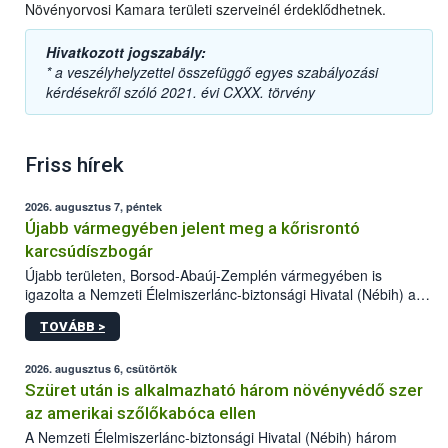
Növényorvosi Kamara területi szerveinél érdeklődhetnek.
Hivatkozott jogszabály:
* a veszélyhelyzettel összefüggő egyes szabályozási
kérdésekről szóló 2021. évi CXXX. törvény
Friss hírek
2026. augusztus 7, péntek
Újabb vármegyében jelent meg a kőrisrontó
karcsúdíszbogár
Újabb területen, Borsod-Abaúj-Zemplén vármegyében is
igazolta a Nemzeti Élelmiszerlánc-biztonsági Hivatal (Nébih) a
kőrisrontó karcsúdíszbogár (Agrilus planipennis) jelenlétét. A
TOVÁBB >
kártevőt nem csak színcsapdában találták meg, de már fertőzött
fában is azonosították. A növényvédelmi szakemberek folytatják
az intenzív felderítést, emellett az intézkedéseket a szlovák
2026. augusztus 6, csütörtök
hatósággal is összehangolják a terjedés megállítása érdekében.
Szüret után is alkalmazható három növényvédő szer
az amerikai szőlőkabóca ellen
A Nemzeti Élelmiszerlánc-biztonsági Hivatal (Nébih) három