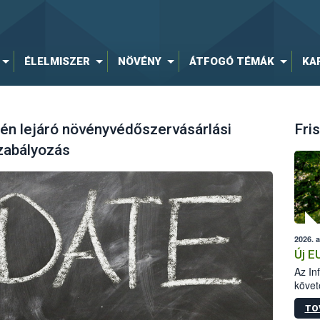
ÉLELMISZER
NÖVÉNY
ÁTFOGÓ TÉMÁK
KA
jén lejáró növényvédőszervásárlási
Fris
zabályozás
2026. 
Új E
Az In
követ
szere
TO