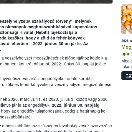
eszélyhelyzetet szabályozó törvény*, melynek
alos okmányok meghosszabbításával kapcsolatos
ztonsági Hivatal (Nébih) tájékoztatja a
ndelkezőket, hogy a zöld és fehér könyvek
2026. 
stól eltérően – 2022. június 30-án jár le. Az
Megj
.
aján
m a veszélyhelyzet megszűnésének időpontjához kötődik a
taka
Megje
e, hanem konkrét dátumot, 2022. június 30. napját jelölte
takar
kapcs
TO
irány
ényvédőszervásárlási engedélyeket érintő korábbi
hatál
járó zöld és fehér könyveket a veszélyhelyzet megszüntetését
ek 2020. március 11. és 2020. július 3. között vagy 2020.
illetve jár le az engedélyük,
2022. június 30. napjáig
, hogy az engedély tulajdonosának eddig a határnapig kell
hosszabbításáról.
hogy a hosszabbításhoz szükséges továbbképzések szervezése
iek miatt nagyszámú jelentkezés várható, ezért már most