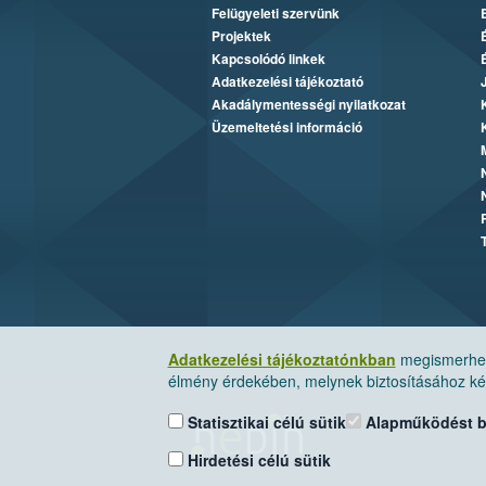
Felügyeleti szervünk
Projektek
Kapcsolódó linkek
Adatkezelési tájékoztató
Akadálymentességi nyilatkozat
Üzemeltetési információ
Adatkezelési tájékoztatónkban
megismerheti
élmény érdekében, melynek biztosításához kér
Statisztikai célú sütik
Alapműködést biz
Hirdetési célú sütik