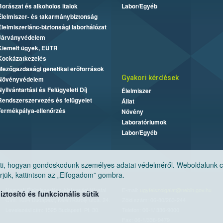
Borászat és alkoholos italok
Labor/Egyéb
Élelmiszer- és takarmánybiztonság
Élelmiszerlánc-biztonsági laborhálózat
Járványvédelem
Kiemelt ügyek, EUTR
Kockázatkezelés
Mezőgazdasági genetikai erőforrások
Gyakori kérdések
Növényvédelem
Nyilvántartási és Felügyeleti Díj
Élelmiszer
Rendszerszervezés és felügyelet
Állat
Termékpálya-ellenőrzés
Növény
Laboratóriumok
Labor/Egyéb
, hogyan gondoskodunk személyes adatai védelméről. Weboldalunk cook
jük, kattintson az „Elfogadom” gombra.
Nemzeti Élelmiszerlánc-biztonsági Hivatal
E-mail:
ugyfelszolgalat@nebih.gov.hu
tosító és funkcionális sütik
Cím: 1024 Budapest, Keleti Károly utca. 24.
Zöld szám: 06-80/263-244
Levelezési cím: 1525 Budapest. Pf. 30.
Telefon: 06-1/ 336-9000
Fax: 06-1/336-9479