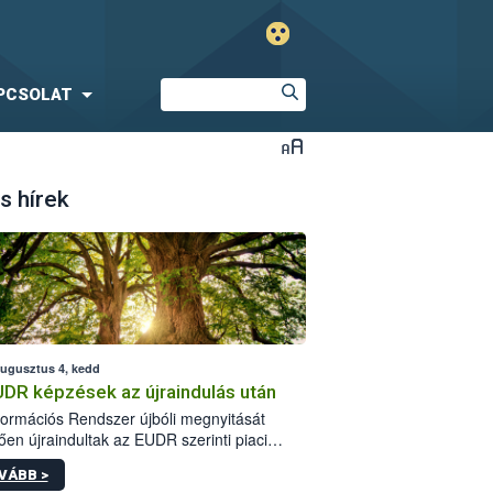
PCSOLAT
s hírek
augusztus 4, kedd
UDR képzések az újraindulás után
formációs Rendszer újbóli megnyitását
ően újraindultak az EUDR szerinti piaci
plőknek szóló online képzések.
VÁBB >