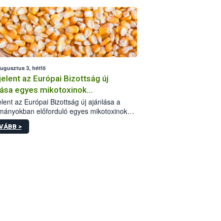
augusztus 3, hétfő
elent az Európai Bizottság új
lása egyes mikotoxinok
rmányokban való jelenlétéről
lent az Európai Bizottság új ajánlása a
mányokban előforduló egyes mikotoxinokkal
olatban. A dokumentum 2027-től új
VÁBB >
értékek alkalmazását írja elő, és a jelenleg
yos uniós ajánlások helyébe lép.