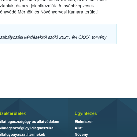
taniuk, és arra jelentkezniük. A továbbképzések
ényvédő Mérnöki és Növényorvosi Kamara területi
szabályozási kérdésekről szóló 2021. évi CXXX. törvény
Szakterületek
Ügyintézés
Állat-egészségügy és állatvédelem
Élelmiszer
Állategészségügyi diagnosztika
Állat
Állatgyógyászati termékek
Növény