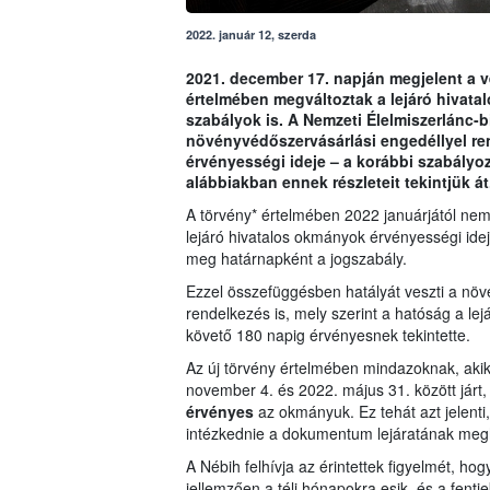
2022. január 12, szerda
2021. december 17. napján megjelent a v
értelmében megváltoztak a lejáró hivat
szabályok is. A Nemzeti Élelmiszerlánc-bi
növényvédőszervásárlási engedéllyel re
érvényességi ideje – a korábbi szabályozá
alábbiakban ennek részleteit tekintjük át
A törvény* értelmében 2022 januárjától ne
lejáró hivatalos okmányok érvényességi idej
meg határnapként a jogszabály.
Ezzel összefüggésben hatályát veszti a növ
rendelkezés is, mely szerint a hatóság a le
követő 180 napig érvényesnek tekintette.
Az új törvény értelmében mindazoknak, akikn
november 4. és 2022. május 31. között járt, 
érvényes
az okmányuk. Ez tehát azt jelenti
intézkednie a dokumentum lejáratának meg
A Nébih felhívja az érintettek figyelmét, 
jellemzően a téli hónapokra esik, és a fent