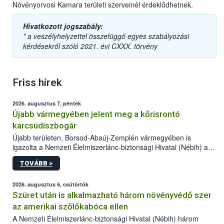
Növényorvosi Kamara területi szerveinél érdeklődhetnek.
Hivatkozott jogszabály:
* a veszélyhelyzettel összefüggő egyes szabályozási
kérdésekről szóló 2021. évi CXXX. törvény
Friss hírek
2026. augusztus 7, péntek
Újabb vármegyében jelent meg a kőrisrontó
karcsúdíszbogár
Újabb területen, Borsod-Abaúj-Zemplén vármegyében is
igazolta a Nemzeti Élelmiszerlánc-biztonsági Hivatal (Nébih) a
kőrisrontó karcsúdíszbogár (Agrilus planipennis) jelenlétét. A
TOVÁBB >
kártevőt nem csak színcsapdában találták meg, de már fertőzött
fában is azonosították. A növényvédelmi szakemberek folytatják
az intenzív felderítést, emellett az intézkedéseket a szlovák
2026. augusztus 6, csütörtök
hatósággal is összehangolják a terjedés megállítása érdekében.
Szüret után is alkalmazható három növényvédő szer
az amerikai szőlőkabóca ellen
A Nemzeti Élelmiszerlánc-biztonsági Hivatal (Nébih) három