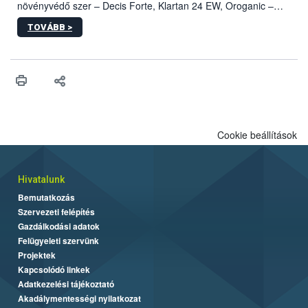
növényvédő szer – Decis Forte, Klartan 24 EW, Oroganic –
engedélyokiratát módosította, így azok a szüretet követően,
TOVÁBB >
egészen a vesszőérettség (BBCH 91) stádiumáig
felhasználhatóak a szőlőben. A kiterjesztések célja, hogy a korai
érésű szőlőkben is legyen lehetőség a károsító elleni további
védekezésre. Az Oroganic készítmény kis kiszerelésben kiskerti
felhasználók számára is elérhető és ökológiai termesztésben is
engedélyezett.
Cookie beállítások
Hivatalunk
Bemutatkozás
Szervezeti felépítés
Gazdálkodási adatok
Felügyeleti szervünk
Projektek
Kapcsolódó linkek
Adatkezelési tájékoztató
Akadálymentességi nyilatkozat