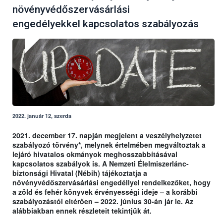
növényvédőszervásárlási
engedélyekkel kapcsolatos szabályozás
2022. január 12, szerda
2021. december 17. napján megjelent a veszélyhelyzetet
szabályozó törvény*, melynek értelmében megváltoztak a
lejáró hivatalos okmányok meghosszabbításával
kapcsolatos szabályok is. A Nemzeti Élelmiszerlánc-
biztonsági Hivatal (Nébih) tájékoztatja a
növényvédőszervásárlási engedéllyel rendelkezőket, hogy
a zöld és fehér könyvek érvényességi ideje – a korábbi
szabályozástól eltérően – 2022. június 30-án jár le. Az
alábbiakban ennek részleteit tekintjük át.