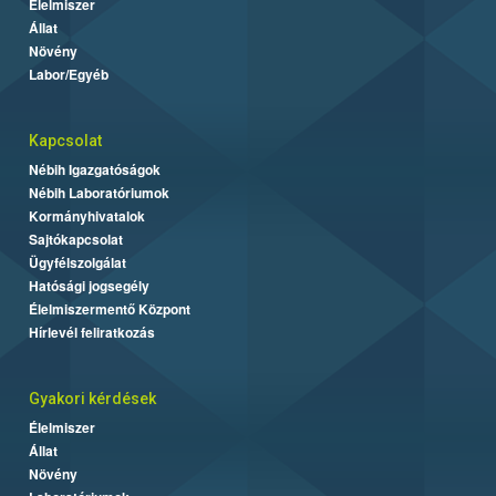
Élelmiszer
Állat
Növény
Labor/Egyéb
Kapcsolat
Nébih Igazgatóságok
Nébih Laboratóriumok
Kormányhivatalok
Sajtókapcsolat
Ügyfélszolgálat
Hatósági jogsegély
Élelmiszermentő Központ
Hírlevél feliratkozás
Gyakori kérdések
Élelmiszer
Állat
Növény