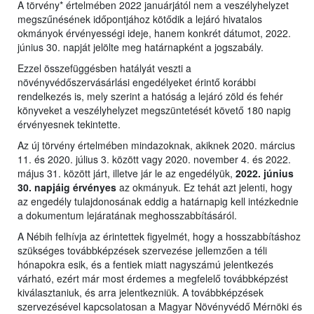
A törvény* értelmében 2022 januárjától nem a veszélyhelyzet
megszűnésének időpontjához kötődik a lejáró hivatalos
okmányok érvényességi ideje, hanem konkrét dátumot, 2022.
június 30. napját jelölte meg határnapként a jogszabály.
Ezzel összefüggésben hatályát veszti a
növényvédőszervásárlási engedélyeket érintő korábbi
rendelkezés is, mely szerint a hatóság a lejáró zöld és fehér
könyveket a veszélyhelyzet megszüntetését követő 180 napig
érvényesnek tekintette.
Az új törvény értelmében mindazoknak, akiknek 2020. március
11. és 2020. július 3. között vagy 2020. november 4. és 2022.
május 31. között járt, illetve jár le az engedélyük,
2022. június
30. napjáig érvényes
az okmányuk. Ez tehát azt jelenti, hogy
az engedély tulajdonosának eddig a határnapig kell intézkednie
a dokumentum lejáratának meghosszabbításáról.
A Nébih felhívja az érintettek figyelmét, hogy a hosszabbításhoz
szükséges továbbképzések szervezése jellemzően a téli
hónapokra esik, és a fentiek miatt nagyszámú jelentkezés
várható, ezért már most érdemes a megfelelő továbbképzést
kiválasztaniuk, és arra jelentkezniük. A továbbképzések
szervezésével kapcsolatosan a Magyar Növényvédő Mérnöki és