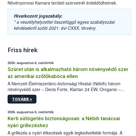
Növényorvosi Kamara területi szerveinél érdeklődhetnek.
Hivatkozott jogszabály:
* a veszélyhelyzettel összefüggő egyes szabályozási
kérdésekről szóló 2021. évi CXXX. törvény
Friss hírek
2026. augusztus 6, csütörtök
Szüret után is alkalmazható három növényvédő szer
az amerikai szőlőkabóca ellen
A Nemzeti Élelmiszerlánc-biztonsági Hivatal (Nébih) három
növényvédő szer – Decis Forte, Klartan 24 EW, Oroganic –
engedélyokiratát módosította, így azok a szüretet követően,
TOVÁBB >
egészen a vesszőérettség (BBCH 91) stádiumáig
felhasználhatóak a szőlőben. A kiterjesztések célja, hogy a korai
érésű szőlőkben is legyen lehetőség a károsító elleni további
2026. augusztus 6, csütörtök
védekezésre. Az Oroganic készítmény kis kiszerelésben kiskerti
Kerti sütögetés biztonságosan: a Nébih tanácsai
felhasználók számára is elérhető és ökológiai termesztésben is
nyári grillezéshez
engedélyezett.
A grillezés a nyári étkezések egyik legkedveltebb formája. A