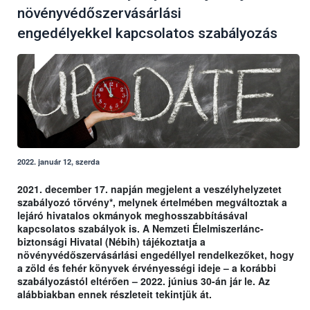
növényvédőszervásárlási
engedélyekkel kapcsolatos szabályozás
2022. január 12, szerda
2021. december 17. napján megjelent a veszélyhelyzetet
szabályozó törvény*, melynek értelmében megváltoztak a
lejáró hivatalos okmányok meghosszabbításával
kapcsolatos szabályok is. A Nemzeti Élelmiszerlánc-
biztonsági Hivatal (Nébih) tájékoztatja a
növényvédőszervásárlási engedéllyel rendelkezőket, hogy
a zöld és fehér könyvek érvényességi ideje – a korábbi
szabályozástól eltérően – 2022. június 30-án jár le. Az
alábbiakban ennek részleteit tekintjük át.