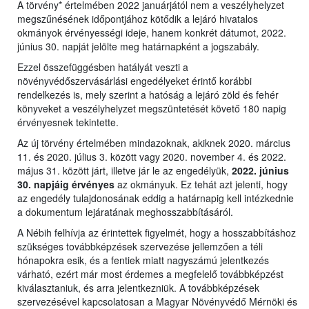
A törvény* értelmében 2022 januárjától nem a veszélyhelyzet
megszűnésének időpontjához kötődik a lejáró hivatalos
okmányok érvényességi ideje, hanem konkrét dátumot, 2022.
június 30. napját jelölte meg határnapként a jogszabály.
Ezzel összefüggésben hatályát veszti a
növényvédőszervásárlási engedélyeket érintő korábbi
rendelkezés is, mely szerint a hatóság a lejáró zöld és fehér
könyveket a veszélyhelyzet megszüntetését követő 180 napig
érvényesnek tekintette.
Az új törvény értelmében mindazoknak, akiknek 2020. március
11. és 2020. július 3. között vagy 2020. november 4. és 2022.
május 31. között járt, illetve jár le az engedélyük,
2022. június
30. napjáig érvényes
az okmányuk. Ez tehát azt jelenti, hogy
az engedély tulajdonosának eddig a határnapig kell intézkednie
a dokumentum lejáratának meghosszabbításáról.
A Nébih felhívja az érintettek figyelmét, hogy a hosszabbításhoz
szükséges továbbképzések szervezése jellemzően a téli
hónapokra esik, és a fentiek miatt nagyszámú jelentkezés
várható, ezért már most érdemes a megfelelő továbbképzést
kiválasztaniuk, és arra jelentkezniük. A továbbképzések
szervezésével kapcsolatosan a Magyar Növényvédő Mérnöki és