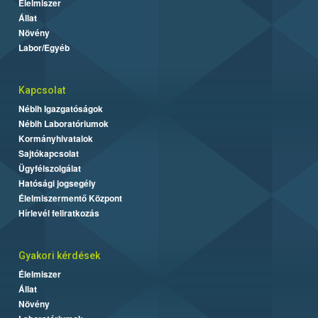
Élelmiszer
Állat
Növény
Labor/Egyéb
Kapcsolat
Nébih Igazgatóságok
Nébih Laboratóriumok
Kormányhivatalok
Sajtókapcsolat
Ügyfélszolgálat
Hatósági jogsegély
Élelmiszermentő Központ
Hírlevél feliratkozás
Gyakori kérdések
Élelmiszer
Állat
Növény