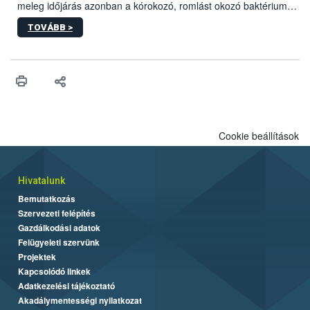
meleg időjárás azonban a kórokozó, romlást okozó baktériumok
gyorsabb szaporodásának is kedvez. A szabadtéri sütögetés
TOVÁBB >
ezért nem csupán a megfelelő sütési technikáról szól: legalább
ilyen fontos az alapanyagok biztonságos kezelése, az alapvető
higiéniai szabályok betartása, a megfelelő hőkezelés, valamint a
maradékok szakszerű tárolása. A Nemzeti Élelmiszerlánc-
biztonsági Hivatal (Nébih) Oktatási Programja összegyűjtötte a
biztonságos grillezés legfontosabb tudnivalóit.
Cookie beállítások
Hivatalunk
Bemutatkozás
Szervezeti felépítés
Gazdálkodási adatok
Felügyeleti szervünk
Projektek
Kapcsolódó linkek
Adatkezelési tájékoztató
Akadálymentességi nyilatkozat