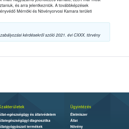
taniuk, és arra jelentkezniük. A továbbképzések
ényvédő Mérnöki és Növényorvosi Kamara területi
szabályozási kérdésekről szóló 2021. évi CXXX. törvény
Szakterületek
Ügyintézés
Állat-egészségügy és állatvédelem
Élelmiszer
Állategészségügyi diagnosztika
Állat
Állatgyógyászati termékek
Növény