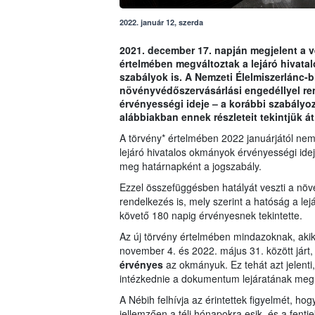
2022. január 12, szerda
2021. december 17. napján megjelent a v
értelmében megváltoztak a lejáró hivat
szabályok is. A Nemzeti Élelmiszerlánc-bi
növényvédőszervásárlási engedéllyel re
érvényességi ideje – a korábbi szabályozá
alábbiakban ennek részleteit tekintjük át
A törvény* értelmében 2022 januárjától ne
lejáró hivatalos okmányok érvényességi idej
meg határnapként a jogszabály.
Ezzel összefüggésben hatályát veszti a növ
rendelkezés is, mely szerint a hatóság a le
követő 180 napig érvényesnek tekintette.
Az új törvény értelmében mindazoknak, akikn
november 4. és 2022. május 31. között járt, 
érvényes
az okmányuk. Ez tehát azt jelenti
intézkednie a dokumentum lejáratának meg
A Nébih felhívja az érintettek figyelmét, 
jellemzően a téli hónapokra esik, és a fent