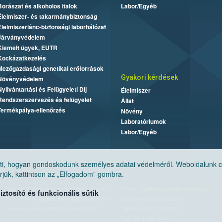
Borászat és alkoholos italok
Labor/Egyéb
Élelmiszer- és takarmánybiztonság
Élelmiszerlánc-biztonsági laborhálózat
Járványvédelem
Kiemelt ügyek, EUTR
Kockázatkezelés
Mezőgazdasági genetikai erőforrások
Gyakori kérdések
Növényvédelem
Nyilvántartási és Felügyeleti Díj
Élelmiszer
Rendszerszervezés és felügyelet
Állat
Termékpálya-ellenőrzés
Növény
Laboratóriumok
Labor/Egyéb
, hogyan gondoskodunk személyes adatai védelméről. Weboldalunk cook
jük, kattintson az „Elfogadom” gombra.
Nemzeti Élelmiszerlánc-biztonsági Hivatal
E-mail:
ugyfelszolgalat@nebih.gov.hu
tosító és funkcionális sütik
Cím: 1024 Budapest, Keleti Károly utca. 24.
Zöld szám: 06-80/263-244
Levelezési cím: 1525 Budapest. Pf. 30.
Telefon: 06-1/ 336-9000
Fax: 06-1/336-9479