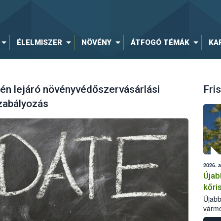
ÉLELMISZER
NÖVÉNY
ÁTFOGÓ TÉMÁK
KA
jén lejáró növényvédőszervásárlási
Fris
zabályozás
2026. 
Újab
kőri
Újabb
várme
Élelm