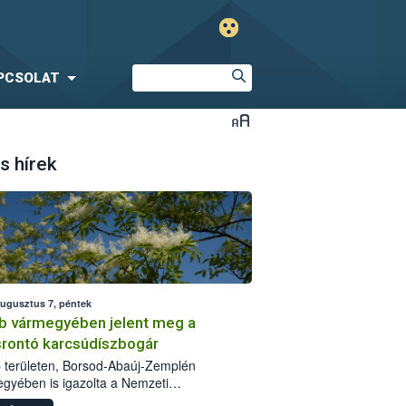
PCSOLAT
s hírek
augusztus 7, péntek
b vármegyében jelent meg a
srontó karcsúdíszbogár
 területen, Borsod-Abaúj-Zemplén
gyében is igazolta a Nemzeti
iszerlánc-biztonsági Hivatal (Nébih) a