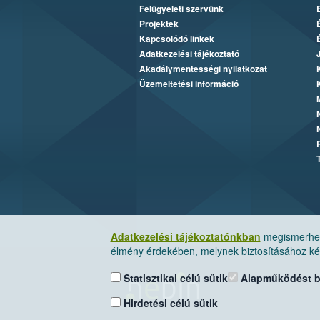
Felügyeleti szervünk
Projektek
Kapcsolódó linkek
Adatkezelési tájékoztató
Akadálymentességi nyilatkozat
Üzemeltetési információ
Adatkezelési tájékoztatónkban
megismerheti
élmény érdekében, melynek biztosításához kér
Statisztikai célú sütik
Alapműködést biz
Hirdetési célú sütik