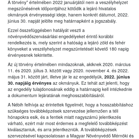
A törvény* értelmében 2022 januárjától nem a veszélyhelyzet
megszűnésének időpontjához kötődik a lejáró hivatalos
okmányok érvényességi ideje, hanem konkrét dátumot, 2022.
június 30. napját jelölte meg határnapként a jogszabály.
Ezzel összefüggésben hatályát veszti a
növényvédőszervásárlási engedélyeket érintő korábbi
rendelkezés is, mely szerint a hatóság a lejáró zöld és fehér
könyveket a veszélyhelyzet megszüntetését követő 180 napig
érvényesnek tekintette.
Az új törvény értelmében mindazoknak, akiknek 2020. március
11. és 2020. július 3. között vagy 2020. november 4. és 2022.
május 31. között járt, illetve jár le az engedélyük,
2022. június
30. napjáig érvényes
az okmányuk. Ez tehát azt jelenti, hogy
az engedély tulajdonosának eddig a határnapig kell intézkednie
a dokumentum lejáratának meghosszabbításáról.
A Nébih felhívja az érintettek figyelmét, hogy a hosszabbításhoz
szükséges továbbképzések szervezése jellemzően a téli
hónapokra esik, és a fentiek miatt nagyszámú jelentkezés
várható, ezért már most érdemes a megfelelő továbbképzést
kiválasztaniuk, és arra jelentkezniük. A továbbképzések
szervezésével kapcsolatosan a Magyar Növényvédő Mérnöki és