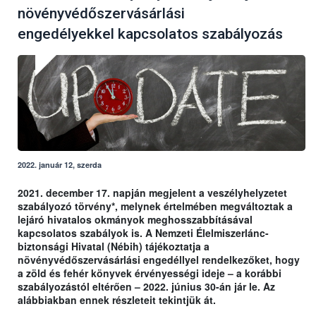
növényvédőszervásárlási
engedélyekkel kapcsolatos szabályozás
2022. január 12, szerda
2021. december 17. napján megjelent a veszélyhelyzetet
szabályozó törvény*, melynek értelmében megváltoztak a
lejáró hivatalos okmányok meghosszabbításával
kapcsolatos szabályok is. A Nemzeti Élelmiszerlánc-
biztonsági Hivatal (Nébih) tájékoztatja a
növényvédőszervásárlási engedéllyel rendelkezőket, hogy
a zöld és fehér könyvek érvényességi ideje – a korábbi
szabályozástól eltérően – 2022. június 30-án jár le. Az
alábbiakban ennek részleteit tekintjük át.