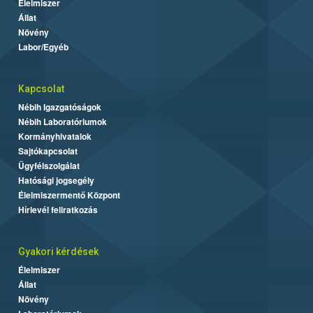
Élelmiszer
Állat
Növény
Labor/Egyéb
Kapcsolat
Nébih Igazgatóságok
Nébih Laboratóriumok
Kormányhivatalok
Sajtókapcsolat
Ügyfélszolgálat
Hatósági jogsegély
Élelmiszermentő Központ
Hírlevél feliratkozás
Gyakori kérdések
Élelmiszer
Állat
Növény