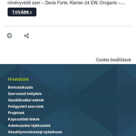
növényvédő szer – Decis Forte, Klartan 24 EW, Oroganic –
engedélyokiratát módosította, így azok a szüretet követően,
TOVÁBB >
egészen a vesszőérettség (BBCH 91) stádiumáig
felhasználhatóak a szőlőben. A kiterjesztések célja, hogy a korai
érésű szőlőkben is legyen lehetőség a károsító elleni további
védekezésre. Az Oroganic készítmény kis kiszerelésben kiskerti
felhasználók számára is elérhető és ökológiai termesztésben is
engedélyezett.
Cookie beállítások
Hivatalunk
Bemutatkozás
Szervezeti felépítés
Gazdálkodási adatok
Felügyeleti szervünk
Projektek
Kapcsolódó linkek
Adatkezelési tájékoztató
Akadálymentességi nyilatkozat