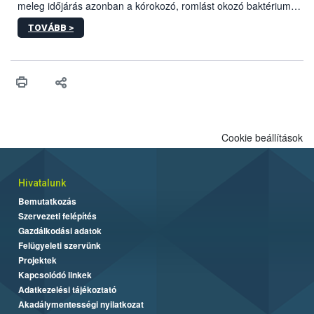
meleg időjárás azonban a kórokozó, romlást okozó baktériumok
gyorsabb szaporodásának is kedvez. A szabadtéri sütögetés
TOVÁBB >
ezért nem csupán a megfelelő sütési technikáról szól: legalább
ilyen fontos az alapanyagok biztonságos kezelése, az alapvető
higiéniai szabályok betartása, a megfelelő hőkezelés, valamint a
maradékok szakszerű tárolása. A Nemzeti Élelmiszerlánc-
biztonsági Hivatal (Nébih) Oktatási Programja összegyűjtötte a
biztonságos grillezés legfontosabb tudnivalóit.
Cookie beállítások
Hivatalunk
Bemutatkozás
Szervezeti felépítés
Gazdálkodási adatok
Felügyeleti szervünk
Projektek
Kapcsolódó linkek
Adatkezelési tájékoztató
Akadálymentességi nyilatkozat