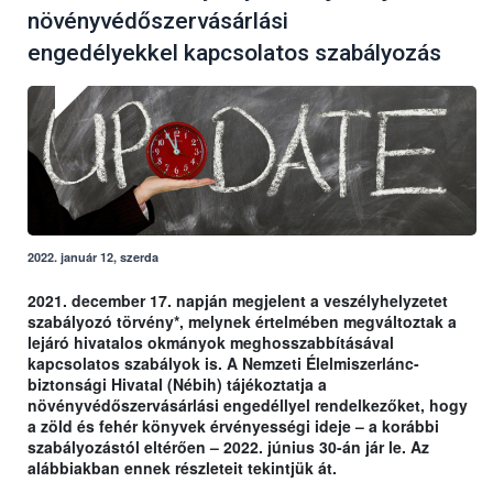
növényvédőszervásárlási
engedélyekkel kapcsolatos szabályozás
2022. január 12, szerda
2021. december 17. napján megjelent a veszélyhelyzetet
szabályozó törvény*, melynek értelmében megváltoztak a
lejáró hivatalos okmányok meghosszabbításával
kapcsolatos szabályok is. A Nemzeti Élelmiszerlánc-
biztonsági Hivatal (Nébih) tájékoztatja a
növényvédőszervásárlási engedéllyel rendelkezőket, hogy
a zöld és fehér könyvek érvényességi ideje – a korábbi
szabályozástól eltérően – 2022. június 30-án jár le. Az
alábbiakban ennek részleteit tekintjük át.