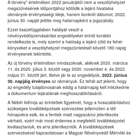
A törvény* értelmében 2022 januárjától nem a veszélyhelyzet
megszűnésének időpontjához kötődik a lejáró hivatalos
okmányok érvényességi ideje, hanem konkrét dátumot, 2022.
június 30. napját jelölte meg határnapként a jogszabály.
Ezzel összefüggésben hatályát veszti a
növényvédőszervásárlási engedélyeket érintő korábbi
rendelkezés is, mely szerint a hatóság a lejáró zöld és fehér
könyveket a veszélyhelyzet megszüntetését követő 180 napig
érvényesnek tekintette.
Az új törvény értelmében mindazoknak, akiknek 2020. március
11. és 2020. július 3. között vagy 2020. november 4. és 2022.
május 31. között járt, illetve jár le az engedélyük,
2022. június
30. napjáig érvényes
az okmányuk. Ez tehát azt jelenti, hogy
az engedély tulajdonosának eddig a határnapig kell intézkednie
a dokumentum lejáratának meghosszabbításáról.
A Nébih felhívja az érintettek figyelmét, hogy a hosszabbításhoz
szükséges továbbképzések szervezése jellemzően a téli
hónapokra esik, és a fentiek miatt nagyszámú jelentkezés
várható, ezért már most érdemes a megfelelő továbbképzést
kiválasztaniuk, és arra jelentkezniük. A továbbképzések
szervezésével kapcsolatosan a Magyar Növényvédő Mérnöki és