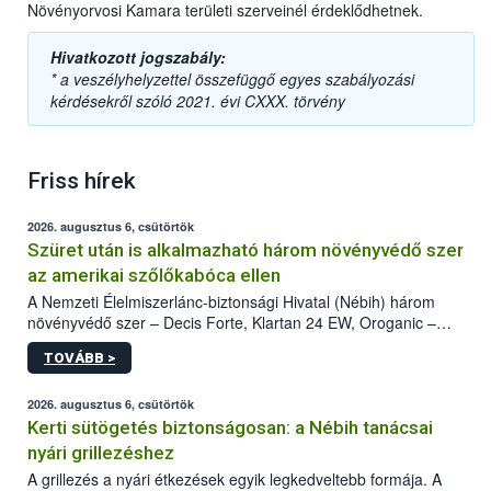
Növényorvosi Kamara területi szerveinél érdeklődhetnek.
Hivatkozott jogszabály:
* a veszélyhelyzettel összefüggő egyes szabályozási
kérdésekről szóló 2021. évi CXXX. törvény
Friss hírek
2026. augusztus 6, csütörtök
Szüret után is alkalmazható három növényvédő szer
az amerikai szőlőkabóca ellen
A Nemzeti Élelmiszerlánc-biztonsági Hivatal (Nébih) három
növényvédő szer – Decis Forte, Klartan 24 EW, Oroganic –
engedélyokiratát módosította, így azok a szüretet követően,
TOVÁBB >
egészen a vesszőérettség (BBCH 91) stádiumáig
felhasználhatóak a szőlőben. A kiterjesztések célja, hogy a korai
érésű szőlőkben is legyen lehetőség a károsító elleni további
2026. augusztus 6, csütörtök
védekezésre. Az Oroganic készítmény kis kiszerelésben kiskerti
Kerti sütögetés biztonságosan: a Nébih tanácsai
felhasználók számára is elérhető és ökológiai termesztésben is
nyári grillezéshez
engedélyezett.
A grillezés a nyári étkezések egyik legkedveltebb formája. A