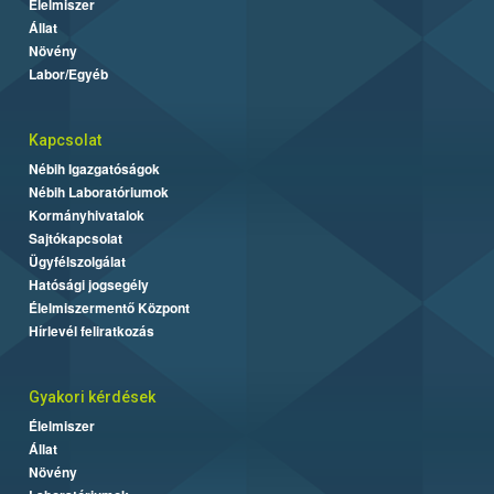
Élelmiszer
Állat
Növény
Labor/Egyéb
Kapcsolat
Nébih Igazgatóságok
Nébih Laboratóriumok
Kormányhivatalok
Sajtókapcsolat
Ügyfélszolgálat
Hatósági jogsegély
Élelmiszermentő Központ
Hírlevél feliratkozás
Gyakori kérdések
Élelmiszer
Állat
Növény