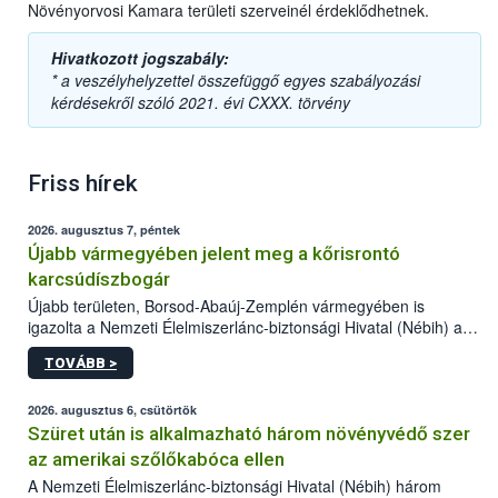
Növényorvosi Kamara területi szerveinél érdeklődhetnek.
Hivatkozott jogszabály:
* a veszélyhelyzettel összefüggő egyes szabályozási
kérdésekről szóló 2021. évi CXXX. törvény
Friss hírek
2026. augusztus 7, péntek
Újabb vármegyében jelent meg a kőrisrontó
karcsúdíszbogár
Újabb területen, Borsod-Abaúj-Zemplén vármegyében is
igazolta a Nemzeti Élelmiszerlánc-biztonsági Hivatal (Nébih) a
kőrisrontó karcsúdíszbogár (Agrilus planipennis) jelenlétét. A
TOVÁBB >
kártevőt nem csak színcsapdában találták meg, de már fertőzött
fában is azonosították. A növényvédelmi szakemberek folytatják
az intenzív felderítést, emellett az intézkedéseket a szlovák
2026. augusztus 6, csütörtök
hatósággal is összehangolják a terjedés megállítása érdekében.
Szüret után is alkalmazható három növényvédő szer
az amerikai szőlőkabóca ellen
A Nemzeti Élelmiszerlánc-biztonsági Hivatal (Nébih) három