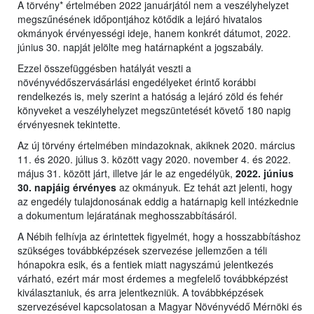
A törvény* értelmében 2022 januárjától nem a veszélyhelyzet
megszűnésének időpontjához kötődik a lejáró hivatalos
okmányok érvényességi ideje, hanem konkrét dátumot, 2022.
június 30. napját jelölte meg határnapként a jogszabály.
Ezzel összefüggésben hatályát veszti a
növényvédőszervásárlási engedélyeket érintő korábbi
rendelkezés is, mely szerint a hatóság a lejáró zöld és fehér
könyveket a veszélyhelyzet megszüntetését követő 180 napig
érvényesnek tekintette.
Az új törvény értelmében mindazoknak, akiknek 2020. március
11. és 2020. július 3. között vagy 2020. november 4. és 2022.
május 31. között járt, illetve jár le az engedélyük,
2022. június
30. napjáig érvényes
az okmányuk. Ez tehát azt jelenti, hogy
az engedély tulajdonosának eddig a határnapig kell intézkednie
a dokumentum lejáratának meghosszabbításáról.
A Nébih felhívja az érintettek figyelmét, hogy a hosszabbításhoz
szükséges továbbképzések szervezése jellemzően a téli
hónapokra esik, és a fentiek miatt nagyszámú jelentkezés
várható, ezért már most érdemes a megfelelő továbbképzést
kiválasztaniuk, és arra jelentkezniük. A továbbképzések
szervezésével kapcsolatosan a Magyar Növényvédő Mérnöki és