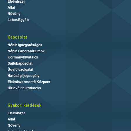
Élelmiszer
Állat
Növény
Labor/Egyéb
Kapcsolat
Nébih Igazgatóságok
Nébih Laboratóriumok
Kormányhivatalok
Sajtókapcsolat
Ügyfélszolgálat
Hatósági jogsegély
Élelmiszermentő Központ
Hírlevél feliratkozás
Gyakori kérdések
Élelmiszer
Állat
Növény