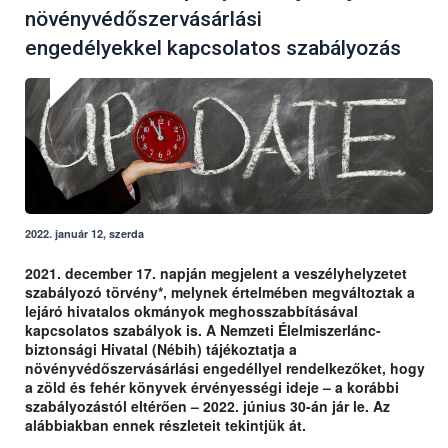
növényvédőszervásárlási
engedélyekkel kapcsolatos szabályozás
2022. január 12, szerda
2021. december 17. napján megjelent a veszélyhelyzetet
szabályozó törvény*, melynek értelmében megváltoztak a
lejáró hivatalos okmányok meghosszabbításával
kapcsolatos szabályok is. A Nemzeti Élelmiszerlánc-
biztonsági Hivatal (Nébih) tájékoztatja a
növényvédőszervásárlási engedéllyel rendelkezőket, hogy
a zöld és fehér könyvek érvényességi ideje – a korábbi
szabályozástól eltérően – 2022. június 30-án jár le. Az
alábbiakban ennek részleteit tekintjük át.