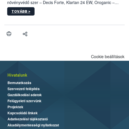
növényvédő szer – Decis Forte, Klartan 24 EW, Oroganic –
engedélyokiratát módosította, így azok a szüretet követően,
TOVÁBB >
egészen a vesszőérettség (BBCH 91) stádiumáig
felhasználhatóak a szőlőben. A kiterjesztések célja, hogy a korai
érésű szőlőkben is legyen lehetőség a károsító elleni további
védekezésre. Az Oroganic készítmény kis kiszerelésben kiskerti
felhasználók számára is elérhető és ökológiai termesztésben is
engedélyezett.
Cookie beállítások
Hivatalunk
Bemutatkozás
Szervezeti felépítés
Gazdálkodási adatok
Felügyeleti szervünk
Projektek
Kapcsolódó linkek
Adatkezelési tájékoztató
Akadálymentességi nyilatkozat