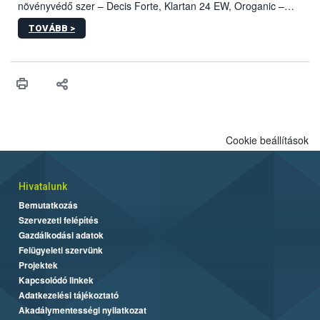
növényvédő szer – Decis Forte, Klartan 24 EW, Oroganic –
engedélyokiratát módosította, így azok a szüretet követően,
TOVÁBB >
egészen a vesszőérettség (BBCH 91) stádiumáig
felhasználhatóak a szőlőben. A kiterjesztések célja, hogy a korai
érésű szőlőkben is legyen lehetőség a károsító elleni további
védekezésre. Az Oroganic készítmény kis kiszerelésben kiskerti
felhasználók számára is elérhető és ökológiai termesztésben is
engedélyezett.
Cookie beállítások
Hivatalunk
Bemutatkozás
Szervezeti felépítés
Gazdálkodási adatok
Felügyeleti szervünk
Projektek
Kapcsolódó linkek
Adatkezelési tájékoztató
Akadálymentességi nyilatkozat