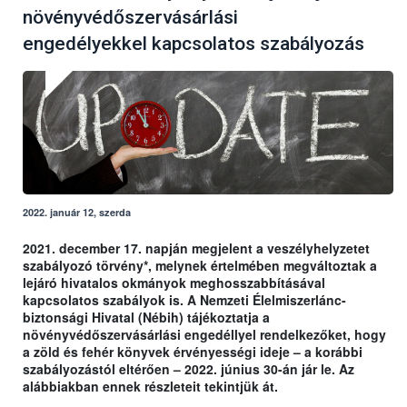
növényvédőszervásárlási
engedélyekkel kapcsolatos szabályozás
2022. január 12, szerda
2021. december 17. napján megjelent a veszélyhelyzetet
szabályozó törvény*, melynek értelmében megváltoztak a
lejáró hivatalos okmányok meghosszabbításával
kapcsolatos szabályok is. A Nemzeti Élelmiszerlánc-
biztonsági Hivatal (Nébih) tájékoztatja a
növényvédőszervásárlási engedéllyel rendelkezőket, hogy
a zöld és fehér könyvek érvényességi ideje – a korábbi
szabályozástól eltérően – 2022. június 30-án jár le. Az
alábbiakban ennek részleteit tekintjük át.