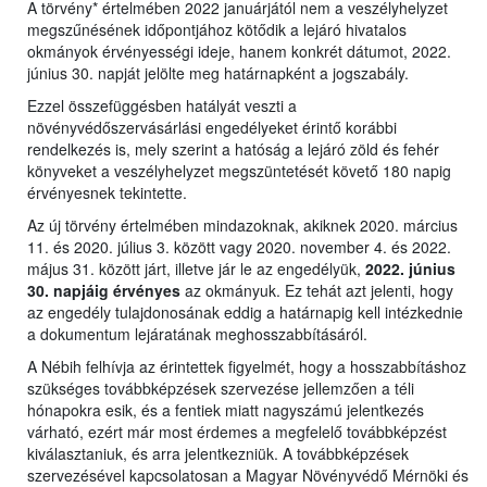
A törvény* értelmében 2022 januárjától nem a veszélyhelyzet
megszűnésének időpontjához kötődik a lejáró hivatalos
okmányok érvényességi ideje, hanem konkrét dátumot, 2022.
június 30. napját jelölte meg határnapként a jogszabály.
Ezzel összefüggésben hatályát veszti a
növényvédőszervásárlási engedélyeket érintő korábbi
rendelkezés is, mely szerint a hatóság a lejáró zöld és fehér
könyveket a veszélyhelyzet megszüntetését követő 180 napig
érvényesnek tekintette.
Az új törvény értelmében mindazoknak, akiknek 2020. március
11. és 2020. július 3. között vagy 2020. november 4. és 2022.
május 31. között járt, illetve jár le az engedélyük,
2022. június
30. napjáig érvényes
az okmányuk. Ez tehát azt jelenti, hogy
az engedély tulajdonosának eddig a határnapig kell intézkednie
a dokumentum lejáratának meghosszabbításáról.
A Nébih felhívja az érintettek figyelmét, hogy a hosszabbításhoz
szükséges továbbképzések szervezése jellemzően a téli
hónapokra esik, és a fentiek miatt nagyszámú jelentkezés
várható, ezért már most érdemes a megfelelő továbbképzést
kiválasztaniuk, és arra jelentkezniük. A továbbképzések
szervezésével kapcsolatosan a Magyar Növényvédő Mérnöki és