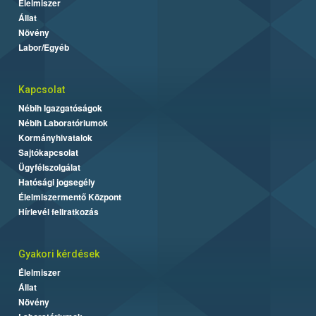
Élelmiszer
Állat
Növény
Labor/Egyéb
Kapcsolat
Nébih Igazgatóságok
Nébih Laboratóriumok
Kormányhivatalok
Sajtókapcsolat
Ügyfélszolgálat
Hatósági jogsegély
Élelmiszermentő Központ
Hírlevél feliratkozás
Gyakori kérdések
Élelmiszer
Állat
Növény