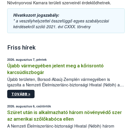
Növényorvosi Kamara területi szerveinél érdeklődhetnek.
Hivatkozott jogszabály:
* a veszélyhelyzettel összefüggő egyes szabályozási
kérdésekről szóló 2021. évi CXXX. törvény
Friss hírek
2026. augusztus 7, péntek
Újabb vármegyében jelent meg a kőrisrontó
karcsúdíszbogár
Újabb területen, Borsod-Abaúj-Zemplén vármegyében is
igazolta a Nemzeti Élelmiszerlánc-biztonsági Hivatal (Nébih) a
kőrisrontó karcsúdíszbogár (Agrilus planipennis) jelenlétét. A
TOVÁBB >
kártevőt nem csak színcsapdában találták meg, de már fertőzött
fában is azonosították. A növényvédelmi szakemberek folytatják
az intenzív felderítést, emellett az intézkedéseket a szlovák
2026. augusztus 6, csütörtök
hatósággal is összehangolják a terjedés megállítása érdekében.
Szüret után is alkalmazható három növényvédő szer
az amerikai szőlőkabóca ellen
A Nemzeti Élelmiszerlánc-biztonsági Hivatal (Nébih) három