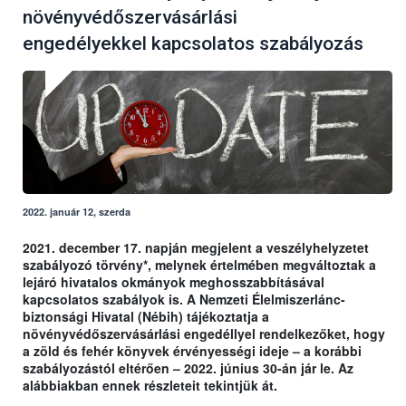
növényvédőszervásárlási
engedélyekkel kapcsolatos szabályozás
2022. január 12, szerda
2021. december 17. napján megjelent a veszélyhelyzetet
szabályozó törvény*, melynek értelmében megváltoztak a
lejáró hivatalos okmányok meghosszabbításával
kapcsolatos szabályok is. A Nemzeti Élelmiszerlánc-
biztonsági Hivatal (Nébih) tájékoztatja a
növényvédőszervásárlási engedéllyel rendelkezőket, hogy
a zöld és fehér könyvek érvényességi ideje – a korábbi
szabályozástól eltérően – 2022. június 30-án jár le. Az
alábbiakban ennek részleteit tekintjük át.