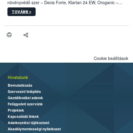
növényvédő szer – Decis Forte, Klartan 24 EW, Oroganic –
engedélyokiratát módosította, így azok a szüretet követően,
TOVÁBB >
egészen a vesszőérettség (BBCH 91) stádiumáig
felhasználhatóak a szőlőben. A kiterjesztések célja, hogy a korai
érésű szőlőkben is legyen lehetőség a károsító elleni további
védekezésre. Az Oroganic készítmény kis kiszerelésben kiskerti
felhasználók számára is elérhető és ökológiai termesztésben is
engedélyezett.
Cookie beállítások
Hivatalunk
Bemutatkozás
Szervezeti felépítés
Gazdálkodási adatok
Felügyeleti szervünk
Projektek
Kapcsolódó linkek
Adatkezelési tájékoztató
Akadálymentességi nyilatkozat