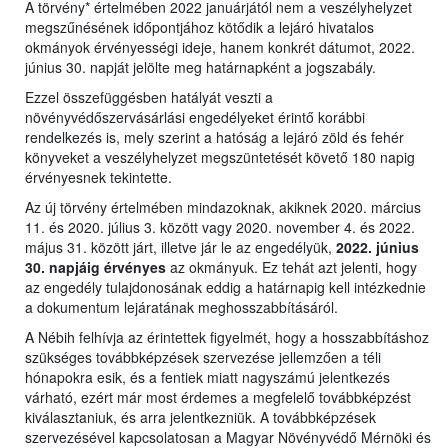
A törvény* értelmében 2022 januárjától nem a veszélyhelyzet
megszűnésének időpontjához kötődik a lejáró hivatalos
okmányok érvényességi ideje, hanem konkrét dátumot, 2022.
június 30. napját jelölte meg határnapként a jogszabály.
Ezzel összefüggésben hatályát veszti a
növényvédőszervásárlási engedélyeket érintő korábbi
rendelkezés is, mely szerint a hatóság a lejáró zöld és fehér
könyveket a veszélyhelyzet megszüntetését követő 180 napig
érvényesnek tekintette.
Az új törvény értelmében mindazoknak, akiknek 2020. március
11. és 2020. július 3. között vagy 2020. november 4. és 2022.
május 31. között járt, illetve jár le az engedélyük,
2022. június
30. napjáig érvényes
az okmányuk. Ez tehát azt jelenti, hogy
az engedély tulajdonosának eddig a határnapig kell intézkednie
a dokumentum lejáratának meghosszabbításáról.
A Nébih felhívja az érintettek figyelmét, hogy a hosszabbításhoz
szükséges továbbképzések szervezése jellemzően a téli
hónapokra esik, és a fentiek miatt nagyszámú jelentkezés
várható, ezért már most érdemes a megfelelő továbbképzést
kiválasztaniuk, és arra jelentkezniük. A továbbképzések
szervezésével kapcsolatosan a Magyar Növényvédő Mérnöki és