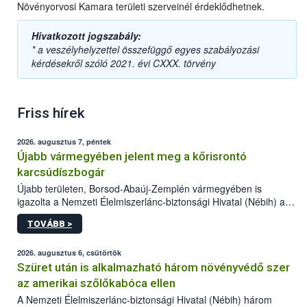
Növényorvosi Kamara területi szerveinél érdeklődhetnek.
Hivatkozott jogszabály:
* a veszélyhelyzettel összefüggő egyes szabályozási
kérdésekről szóló 2021. évi CXXX. törvény
Friss hírek
2026. augusztus 7, péntek
Újabb vármegyében jelent meg a kőrisrontó
karcsúdíszbogár
Újabb területen, Borsod-Abaúj-Zemplén vármegyében is
igazolta a Nemzeti Élelmiszerlánc-biztonsági Hivatal (Nébih) a
kőrisrontó karcsúdíszbogár (Agrilus planipennis) jelenlétét. A
TOVÁBB >
kártevőt nem csak színcsapdában találták meg, de már fertőzött
fában is azonosították. A növényvédelmi szakemberek folytatják
az intenzív felderítést, emellett az intézkedéseket a szlovák
2026. augusztus 6, csütörtök
hatósággal is összehangolják a terjedés megállítása érdekében.
Szüret után is alkalmazható három növényvédő szer
az amerikai szőlőkabóca ellen
A Nemzeti Élelmiszerlánc-biztonsági Hivatal (Nébih) három