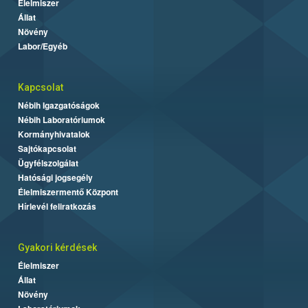
Élelmiszer
Állat
Növény
Labor/Egyéb
Kapcsolat
Nébih Igazgatóságok
Nébih Laboratóriumok
Kormányhivatalok
Sajtókapcsolat
Ügyfélszolgálat
Hatósági jogsegély
Élelmiszermentő Központ
Hírlevél feliratkozás
Gyakori kérdések
Élelmiszer
Állat
Növény