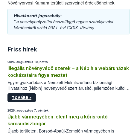
Növényorvosi Kamara területi szerveinél érdeklődhetnek.
Hivatkozott jogszabály:
* a veszélyhelyzettel összefüggő egyes szabályozási
kérdésekről szóló 2021. évi CXXX. törvény
Friss hírek
2026. augusztus 10, hétfő
Illegális növényvédő szerek – a Nébih a webáruházak
kockázataira figyelmeztet
Egyre gyakoribbak a Nemzeti Élelmiszerlánc-biztonsági
Hivatalhoz (Nébih) növényvédő szert árusító, jellemzően külföldi
honlapok kapcsán érkező bejelentések. Emellett az ilyen
TOVÁBB >
termékeket kínáló kéretlen online reklámok mennyisége is
számottevően megnövekedett az elmúlt időszakban. A Nébih
összegyűjtötte az illegális növényvédő szerek kapcsán
2026. augusztus 7, péntek
előforduló árulkodó jeleket, valamint a webáruházakból való
Újabb vármegyében jelent meg a kőrisrontó
vásárlás kockázatait.
karcsúdíszbogár
Újabb területen, Borsod-Abaúj-Zemplén vármegyében is