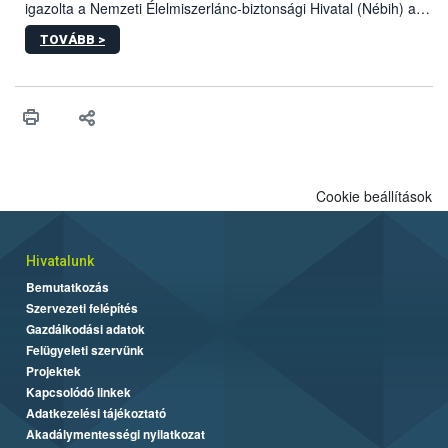
igazolta a Nemzeti Élelmiszerlánc-biztonsági Hivatal (Nébih) a
kőrisrontó karcsúdíszbogár (Agrilus planipennis) jelenlétét. A
TOVÁBB >
kártevőt nem csak színcsapdában találták meg, de már fertőzött
fában is azonosították. A növényvédelmi szakemberek folytatják
az intenzív felderítést, emellett az intézkedéseket a szlovák
hatósággal is összehangolják a terjedés megállítása érdekében.
Cookie beállítások
Hivatalunk
Bemutatkozás
Szervezeti felépítés
Gazdálkodási adatok
Felügyeleti szervünk
Projektek
Kapcsolódó linkek
Adatkezelési tájékoztató
Akadálymentességi nyilatkozat