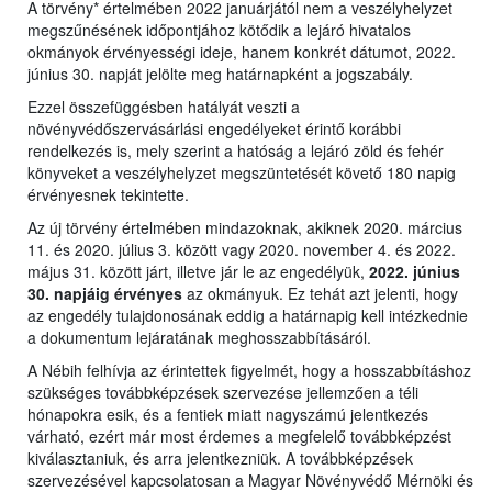
A törvény* értelmében 2022 januárjától nem a veszélyhelyzet
megszűnésének időpontjához kötődik a lejáró hivatalos
okmányok érvényességi ideje, hanem konkrét dátumot, 2022.
június 30. napját jelölte meg határnapként a jogszabály.
Ezzel összefüggésben hatályát veszti a
növényvédőszervásárlási engedélyeket érintő korábbi
rendelkezés is, mely szerint a hatóság a lejáró zöld és fehér
könyveket a veszélyhelyzet megszüntetését követő 180 napig
érvényesnek tekintette.
Az új törvény értelmében mindazoknak, akiknek 2020. március
11. és 2020. július 3. között vagy 2020. november 4. és 2022.
május 31. között járt, illetve jár le az engedélyük,
2022. június
30. napjáig érvényes
az okmányuk. Ez tehát azt jelenti, hogy
az engedély tulajdonosának eddig a határnapig kell intézkednie
a dokumentum lejáratának meghosszabbításáról.
A Nébih felhívja az érintettek figyelmét, hogy a hosszabbításhoz
szükséges továbbképzések szervezése jellemzően a téli
hónapokra esik, és a fentiek miatt nagyszámú jelentkezés
várható, ezért már most érdemes a megfelelő továbbképzést
kiválasztaniuk, és arra jelentkezniük. A továbbképzések
szervezésével kapcsolatosan a Magyar Növényvédő Mérnöki és