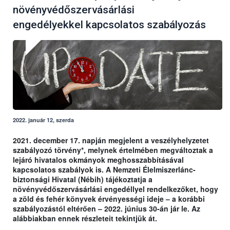
növényvédőszervásárlási
engedélyekkel kapcsolatos szabályozás
2022. január 12, szerda
2021. december 17. napján megjelent a veszélyhelyzetet
szabályozó törvény*, melynek értelmében megváltoztak a
lejáró hivatalos okmányok meghosszabbításával
kapcsolatos szabályok is. A Nemzeti Élelmiszerlánc-
biztonsági Hivatal (Nébih) tájékoztatja a
növényvédőszervásárlási engedéllyel rendelkezőket, hogy
a zöld és fehér könyvek érvényességi ideje – a korábbi
szabályozástól eltérően – 2022. június 30-án jár le. Az
alábbiakban ennek részleteit tekintjük át.