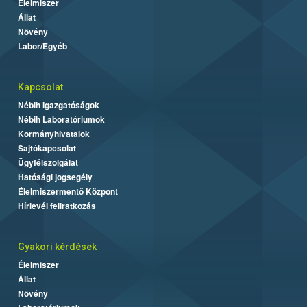
Élelmiszer
Állat
Növény
Labor/Egyéb
Kapcsolat
Nébih Igazgatóságok
Nébih Laboratóriumok
Kormányhivatalok
Sajtókapcsolat
Ügyfélszolgálat
Hatósági jogsegély
Élelmiszermentő Központ
Hírlevél feliratkozás
Gyakori kérdések
Élelmiszer
Állat
Növény